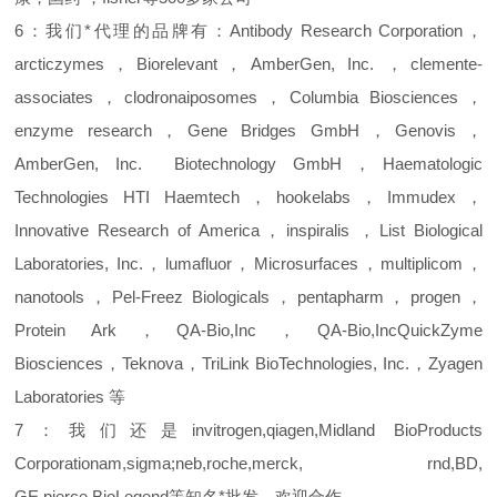
6：
我们*代理的品牌有：
Antibody Research Corporation，
arcticzymes，Biorelevant，
AmberGen, Inc.
，clemente-
associates，clodronaiposomes，Columbia Biosciences，
enzyme research，Gene Bridges GmbH，Genovis，
AmberGen, Inc.
Biotechnology GmbH，Haematologic
Technologies HTI Haemtech，hookelabs，Immudex，
Innovative Research of America，inspiralis ，List Biological
Laboratories, Inc.，lumafluor，Microsurfaces，multiplicom，
nanotools，Pel-Freez Biologicals，pentapharm，progen，
Protein Ark，QA-Bio,Inc，QA-Bio,IncQuickZyme
Biosciences，Teknova，TriLink BioTechnologies, Inc.，Zyagen
Laboratories 等
7：我们还是invitrogen,qiagen,Midland BioProducts
Corporationam,sigma;neb,roche,merck, rnd,BD,
GE,pierce,BioLegend等知
名*批发，欢迎合作。