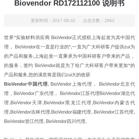
Biovendor RD172112100 说明书
更新时间：2017-08-02 点击次数：2862
世界*实验材料供应商
BioVendor
正式授权上海起发为其中国代
理，
BioVendor
在一直是行业的*,一直为广大科研客户提供zui为
的产品和服务,上海起发一直秉承为中国科研客户带来的产品，
的服务，签约
BioVendor
就是为了给广大科研客户带来更加*的
产品和服务,您的满意将是我们zui大的收获
BioVendor
中国代理
,
BioVendor
上海代理，
BioVendor
北京代
理，
BioVendor
广东代理，
BioVendor
江苏代理
BioVendor
湖北代
理,
BioVendor
天津,
BioVendor
黑龙江代理,
BioVendor
内蒙古代
理,
BioVendor
吉林代理,
BioVendor
福建代理,
BioVendor
江苏代理,
BioVendor
浙江代理,
BioVendor
四川代理,