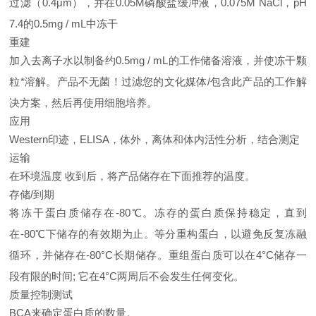
过滤（0.4μm），并在0.05M磷酸盐缓冲液，0.075M NaCl，pH
7.4的0.5mg / mL中冻干
重建
加入去离子水以制备约0.5mg / mL的工作储备溶液，并使冻干颗
粒*溶解。产品不无菌！过滤您的文化媒体/包含此产品的工作解
决方案，然后再使用细胞培养。
应用
Western印迹，ELISA，体外，离体和体内活性分析，结合测定
运输
在环境温度 收到后，将产品储存在下面推荐的温度。
存储/到期
将冻干蛋白质储存在-80℃。冻存的蛋白质保持稳定，直到
在-80℃下储存的有效期为止。等分重构蛋白，以避免反复冻融
循环，并储存在-80°C长期储存。重组蛋白质可以在4°C储存一
段有限的时间; 它在4°C两周后不会发生任何变化。
质量控制测试
BCA来确定蛋白质的数量。