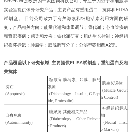
BioVendor
是欧洲的一家医药科技公司，专注于为分子和细胞学
实验室提供体外研究产品，主要产品有重组蛋白、抗体和ELISA
试剂盒。 目前公司致力于有关激素和细胞活素利用方面的研
究，产品相关方向：能量代谢和体重调节；骨代谢；心血管疾病
和
肾部疾病
；感染和发炎；铁代谢研究；肌肉生长控制；神经组
织损坏标记；肿瘤学；胰腺调节分子；分泌型磷脂酶A2等。
产品覆盖以下研究领域, 主要提供ELISA试剂盒，重组蛋白及相
关抗体
糖尿病-胰岛素、C-肽、胰岛
肌生长调控
凋亡
素原
(Muscle Growt
(Apoptosis)
(Diabetology - Insulin, C-Pept
h Control)
ide, Proinsulin)
神经组织标志
糖尿病-其他相关产品
自身免疫
物
(Diabetology - Other Relevan
(Autoimmunity)
(Neural Tissu
t Products)
e Markers)