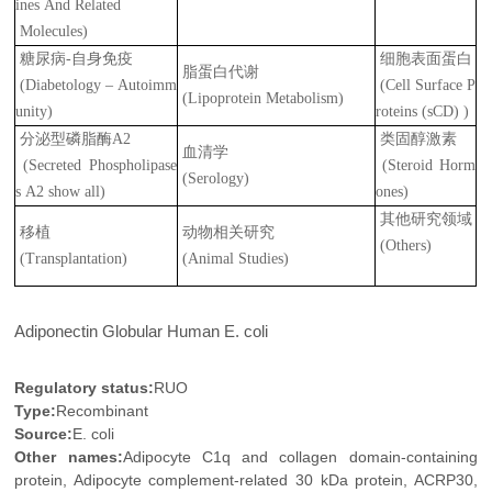
ines And Related
Molecules)
糖尿病-自身免疫
细胞表面蛋白
脂蛋白代谢
(Diabetology – Autoimm
(Cell Surface P
(Lipoprotein Metabolism)
unity)
roteins (sCD) )
分泌型磷脂酶A2
类固醇激素
血清学
(Secreted Phospholipase
(Steroid Horm
(Serology)
s A2 show all)
ones)
其他研究领域
移植
动物相关研究
(Others)
(Transplantation)
(Animal Studies)
Adiponectin Globular Human E. coli
Regulatory status:
RUO
Type:
Recombinant
Source:
E. coli
Other names:
Adipocyte C1q and collagen domain-containing
protein, Adipocyte complement-related 30 kDa protein, ACRP30,