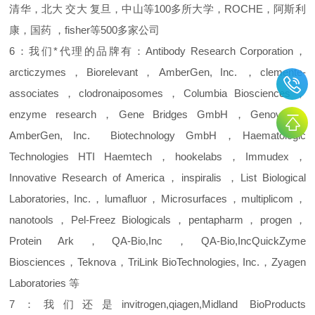
清华，北大
交大
复旦，中山等100多所大学，ROCHE，阿斯利
康，国药
，fisher等500多家公司
6：
我们*代理的品牌有：
Antibody Research Corporation，
arcticzymes，Biorelevant，
AmberGen, Inc.
，clemente-
associates，clodronaiposomes，Columbia Biosciences，
enzyme research，Gene Bridges GmbH，Genovis，
AmberGen, Inc.
Biotechnology GmbH，Haematologic
Technologies HTI Haemtech，hookelabs，Immudex，
Innovative Research of America，inspiralis ，List Biological
Laboratories, Inc.，lumafluor，Microsurfaces，multiplicom，
nanotools，Pel-Freez Biologicals，pentapharm，progen，
Protein Ark，QA-Bio,Inc，QA-Bio,IncQuickZyme
Biosciences，Teknova，TriLink BioTechnologies, Inc.，Zyagen
Laboratories 等
7：我们还是invitrogen,qiagen,Midland BioProducts