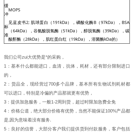
缓
MOPS
冲
见蓝皮书2; 肌球蛋白（191kDa），磷酸化酶B（97kDa），BSA
标
（64kDa），谷氨酸脱氢酶（51kDa），醇脱氢酶（39kDa），碳
准
酸酐酶（28kDa），肌红蛋白红（19kDa），溶菌酶kDa的）
我们公司zui大优势是*的采购，
1：基本什么都能进口，血清，抗体，耗材，还有部分限制进口
的，
2：货品全，现经营过700多个品牌，基本所有生物试剂耗材都
可以进口，特别是冷偏的产品那就更有优势，
3：提供加急服务，一般1-2周到货，超过时限加急费全免
4：价格公道，绝大部分价格有优势，当然不能保证100%产品都
是,因为意味着没有服务.
5：良好的信誉，大部分客户我们提供货到付款服务，客户包括