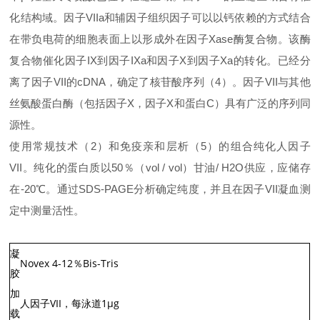
化结构域。因子VIIa和辅因子组织因子可以以钙依赖的方式结合
在带负电荷的细胞表面上以形成外在因子Xase酶复合物。该酶
复合物催化因子IX到因子IXa和因子X到因子Xa的转化。已经分
离了因子VII的cDNA，确定了核苷酸序列（4）。因子VII与其他
丝氨酸蛋白酶（包括因子X，因子X和蛋白C）具有广泛的序列同
源性。
使用常规技术（2）和免疫亲和层析（5）的组合纯化人因子
VII。纯化的蛋白质以50％（vol / vol）甘油/ H2O供应，应储存
在-20℃。通过SDS-PAGE分析确定纯度，并且在因子VII凝血测
定中测量活性。
凝
Novex 4-12％Bis-Tris
胶
加
人因子VII，每泳道1μg
载