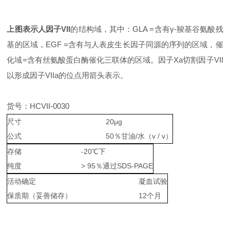
上图表示人因子VII
的结构域，其中：GLA =含有γ-羧基谷氨酸残
基的区域，EGF =含有与人表皮生长因子同源的序列的区域，催
化域=含有丝氨酸蛋白酶催化三联体的区域。因子Xa切割因子VII
以形成因子VIIa的位点用箭头表示。
货号：HCVII-0030
尺寸
20μg
公式
50％甘油/水（v / v）
存储
-20℃下
纯度
> 95％通过SDS-PAGE
活动确定
凝血试验
保质期（妥善储存）
12个月