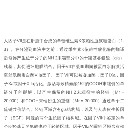
人因子VII是在肝脏中合成的单链维生素K依赖性血浆糖蛋白（1-
3）。在分泌到血液中之前，通过维生素K依赖性羧化酶的翻译
后修饰产生位于分子的NH 2末端部分中的十羧基谷氨酸（gla）
残基，其促进细胞膜结合。因子VII在凝血期间被蛋白水解激活
至丝氨酸蛋白酶VIIa因子。因子VII可以被凝血酶，因子IXa，因
子Xa或因子XIIa活化。激活导致精氨酸152的COOH末端侧的单
链分子的裂解，以产生保留的NH 2末端衍生的轻链（Mr =
20,000）和COOH末端衍生的重链（Mr = 30,000）通过单个二
硫键共价结合。轻链区域含有gla结构域，以及与人表皮生长因
子（EGF）同源的两个生长因子结构域。在因子VII中鉴定的单
个β-羟基天冬氨酸也位于轻链区域。因子VIIa的重链区域含有催