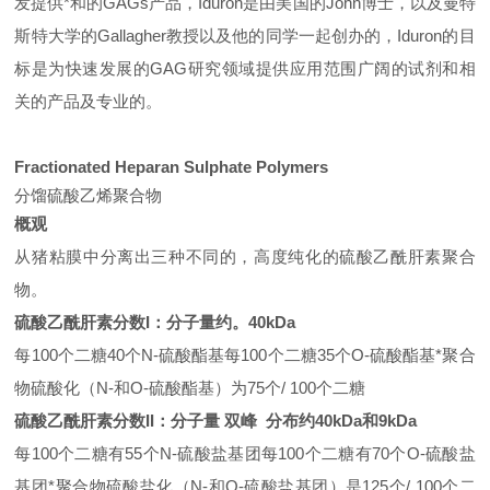
发提供*和的GAGs产品，Iduron是由美国的John博士，以及曼特
斯特大学的Gallagher教授以及他的同学一起创办的，Iduron的目
标是为快速发展的GAG研究领域提供应用范围广阔的试剂和相
关的产品及专业的。
Fractionated Heparan Sulphate Polymers
分馏硫酸乙烯聚合物
概观
从猪粘膜中分离出三种不同的，高度纯化的硫酸乙酰肝素聚合
物。
硫酸乙酰肝素分数I：分子量约。40kDa
每100个二糖40个N-硫酸酯基每100个二糖35个O-硫酸酯基*聚合
物硫酸化（N-和O-硫酸酯基）为75个/ 100个二糖
硫酸乙酰肝素分数II：分子量 双峰
分布约40kDa和9kDa
每100个二糖有55个N-硫酸盐基团每100个二糖有70个O-硫酸盐
基团*聚合物硫酸盐化（N-和O-硫酸盐基团）是125个/ 100个二