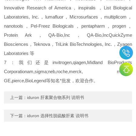
Innovative Research of America，inspiralis ，List Biological
Laboratories, Inc.，lumafluor，Microsurfaces，multiplicom，
nanotools，Pel-Freez Biologicals，pentapharm，progen，
Protein Ark，QA-Bio,Inc，QA-Bio,IncQuickZyme
Biosciences，Teknova，TriLink BioTechnologies, Inc.，Zyagen
Laboratories 等
7：我们还是invitrogen,qiagen,Midland BioProducts
Corporationam,sigma;neb,roche,merck, rnd,BD,
GE,pierce,BioLegend等知
名*批发，欢迎合作。
上一篇：
iduron 肝素聚合物系列 说明书
下一篇：
iduron 选择性脱硫酸肝素 说明书