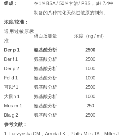
组成：
在1％BSA / 50％甘油/ PBS，pH 7.4中
制备的八种纯化天然过敏原的制剂。
浓度/校准：
通用过敏原标
蛋白质测量
浓度（ng / ml）
准
Der p 1
氨基酸分析
2500
Der f 1
氨基酸分析
2500
Der p 2
氨基酸分析
1000
Fel d 1
氨基酸分析
1000
可以f 1
氨基酸分析
2500
大鼠n 1
氨基酸分析
1000
Mus m 1
氨基酸分析
250
Bla g 2
氨基酸分析
2500
参考文献：
1. Luczynska CM，Arruda LK，Platts-Mills TA，Miller J