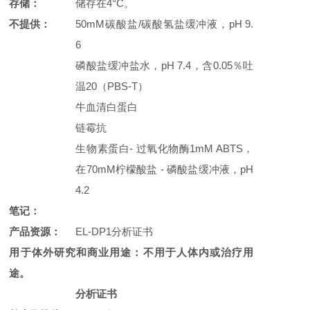
存储：
储存在4°C。
不提供：
50mM碳酸盐/碳酸氢盐缓冲液，pH 9.
6
磷酸盐缓冲盐水，pH 7.4，含0.05％吐
温20（PBS-T）
牛血清白蛋白
链霉抗
生物素蛋白- 过氧化物酶1mM ABTS，
在70mM柠檬酸盐 - 磷酸盐缓冲液，pH
4.2
笔记：
产品资源：
EL-DP1分析证书
用于体外研究和商业用途：不用于人体内或治疗用
途。
分析证书