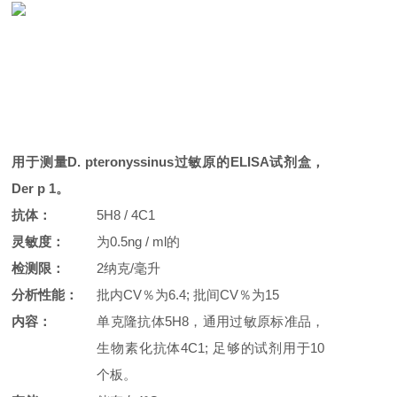
用于测量
D. pteronyssinus
过敏原的ELISA试剂盒，
Der p 1。
抗体：
5H8 / 4C1
灵敏度：
为0.5ng / ml的
检测限：
2纳克/毫升
分析性能：
批内CV％为6.4; 批间CV％为15
内容：
单克隆抗体5H8，通用过敏原标准品，
生物素化抗体4C1; 足够的试剂用于10
个板。