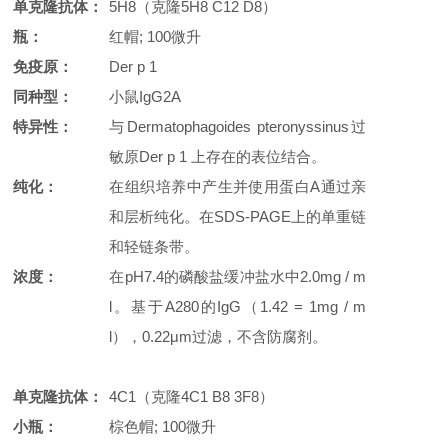
单克隆抗体：
5H8（克隆5H8 C12 D8）
瓶：
红帽; 100微升
免疫原：
Der p 1
同种型：
小鼠IgG2A
特异性：
与Dermatophagoides pteronyssinus过
敏原Der p 1 上存在的表位结合。
纯化：
在组织培养中产生并使用蛋白A通过亲
和层析纯化。在SDS-PAGE上的单重链
和轻链条带。
浓度：
在pH7.4的磷酸盐缓冲盐水中2.0mg / m
l。基于A280的IgG（1.42 = 1mg / m
l），0.22μm过滤，不含防腐剂。
单克隆抗体：
4C1（克隆4C1 B8 3F8）
小瓶
：
棕色帽; 100微升