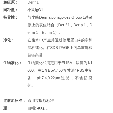
免疫原
：
Der f 1
同种型
：
小鼠IgG1
特异性
：
与尘螨Dermatophagoides Group 1过敏
原上的表位结合（Der f 1，Der p 1，D
er m 1，Eur m 1）。
净化
：
在腹水中产生并通过使用蛋白A的亲和
层析纯化。在SDS-PAGE上的单重链和
轻链条带。
生物素化
：
生物素化和滴定用于ELISA，浓度为1/1
000。在1％BSA / 50％甘油/ PBS中制
备，pH7.4,0.22μm过滤，不含防腐
剂。
过敏原标准：
通用过敏原标准
瓶：
白帽; 400μL