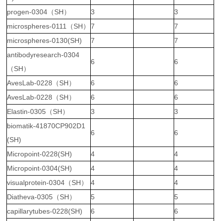
progen-0304（SH）
3
3
microspheres-0111（SH）
7
7
microspheres-0130(SH)
7
7
antibodyresearch-0304
6
6
（SH）
AvesLab-0228（SH）
6
6
AvesLab-0228（SH）
6
6
Elastin-0305（SH）
3
3
biomatik-41870CP902D1
6
6
(SH)
Micropoint-0228(SH)
4
4
Micropoint-0304(SH)
4
4
visualprotein-0304（SH）
4
4
Diatheva-0305（SH）
5
5
capillarytubes-0228(SH)
6
6