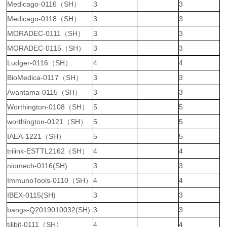
Medicago-0116（SH）
3
3
Medicago-0118（SH）
3
3
MORADEC-0111（SH）
3
3
MORADEC-0115（SH）
3
3
Ludger-0116（SH）
4
4
BioMedica-0117（SH）
3
3
Avantama-0115（SH）
3
3
Worthington-0108（SH）
5
5
worthington-0121（SH）
5
5
IAEA-1221（SH）
5
5
trilink-ESTTL2162（SH）
4
4
niomech-0116(SH)
3
3
ImmunoTools-0110（SH）
4
4
IBEX-0115(SH)
3
3
bangs-Q2019010032(SH)
3
3
tilibit-0111（SH）
4
4