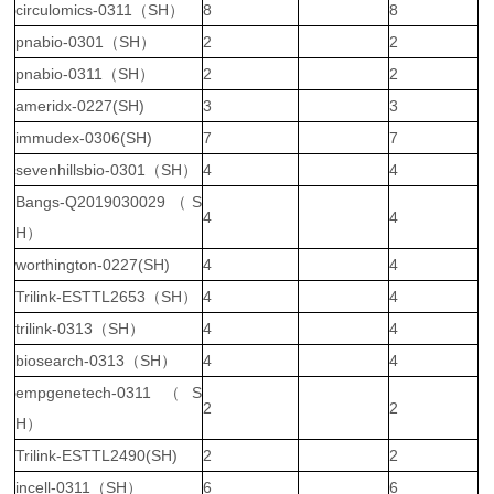
circulomics-0311（SH）
8
8
pnabio-0301（SH）
2
2
pnabio-0311（SH）
2
2
ameridx-0227(SH)
3
3
immudex-0306(SH)
7
7
sevenhillsbio-0301（SH）
4
4
Bangs-Q2019030029（S
4
4
H）
worthington-0227(SH)
4
4
Trilink-ESTTL2653（SH）
4
4
trilink-0313（SH）
4
4
biosearch-0313（SH）
4
4
empgenetech-0311（S
2
2
H）
Trilink-ESTTL2490(SH)
2
2
incell-0311（SH）
6
6