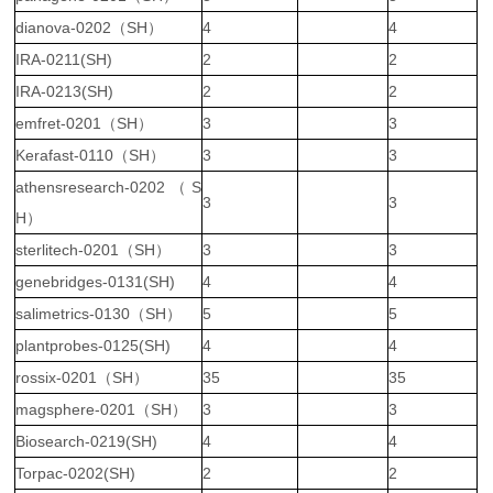
dianova-0202（SH）
4
4
IRA-0211(SH)
2
2
IRA-0213(SH)
2
2
emfret-0201（SH）
3
3
Kerafast-0110（SH）
3
3
athensresearch-0202（S
3
3
H）
sterlitech-0201（SH）
3
3
genebridges-0131(SH)
4
4
salimetrics-0130（SH）
5
5
plantprobes-0125(SH)
4
4
rossix-0201（SH）
35
35
magsphere-0201（SH）
3
3
Biosearch-0219(SH)
4
4
Torpac-0202(SH)
2
2