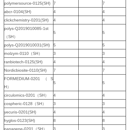
polymersource-0125(SH)
7
7
abcr-0104(SH)
4
4
clickchemistry-0201(SH)
4
4
polys-Q2019010085-1st
5
5
（SH）
polys-Q2019010031(SH)
5
5
molzym-0110（SH）
3
3
ranbiotech-0125(SH)
4
4
Nordicbiosite-0110(SH)
7
7
FORMEDIUM-0201（S
5
5
H）
circulomics-0201（SH）
4
4
cospheric-0128（SH）
3
3
yecuris-0201(SH)
4
4
hyglos-0123(SH)
8
8
panagene-0201（SH）
3
3