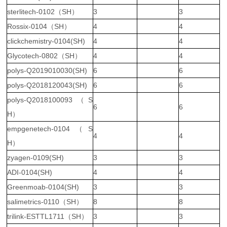
sterlitech-0102（SH）
3
3
Rossix-0104（SH）
4
4
clickchemistry-0104(SH)
4
4
Glycotech-0802（SH）
4
4
polys-Q2019010030(SH)
6
6
polys-Q2018120043(SH)
6
6
polys-Q2018100093（S
6
6
H）
empgenetech-0104（S
4
4
H）
zyagen-0109(SH)
3
3
ADI-0104(SH)
4
4
Greenmoab-0104(SH)
3
3
salimetrics-0110（SH）
8
8
trilink-ESTTL1711（SH）
3
3