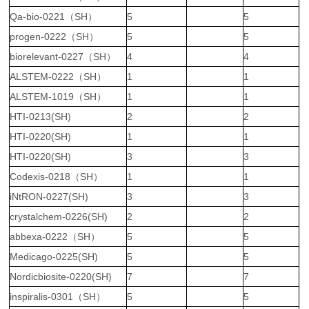
Qa-bio-0221（SH）
5
5
progen-0222（SH）
5
5
biorelevant-0227（SH）
4
4
ALSTEM-0222（SH）
1
1
ALSTEM-1019（SH）
1
1
HTI-0213(SH)
2
2
HTI-0220(SH)
1
1
HTI-0220(SH)
3
3
Codexis-0218（SH）
1
1
iNtRON-0227(SH)
3
3
crystalchem-0226(SH)
2
2
abbexa-0222（SH）
5
5
Medicago-0225(SH)
5
5
Nordicbiosite-0220(SH)
7
7
inspiralis-0301（SH）
5
5