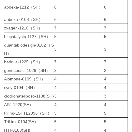
abbexa-1212（SH）
6
6
abbexa-0108（SH）
6
6
zyagen-1210（SH）
7
7
biocatalysts-1127（SH）
5
5
quantabiodesign-0102（S
3
3
H）
badrilla-1225（SH）
7
7
geneseesci-1026（SH）
2
2
Alomone-0109（SH）
4
4
sysy-0104（SH）
4
4
clodronateliposo-1108(SH)
3
3
APJ-1220(SH)
4
4
trilink-ESTTL2096（SH）
5
5
TriLink-0104(SH)
5
5
HTI-0103(SH)
4
4