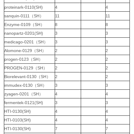
proteinark-0110(SH)
4
4
sanquin-0111（SH）
11
11
Enzyme-0109（SH）
8
8
nanopartz-0201(SH)
3
3
medicago-0201（SH）
3
3
Alomone-0129（SH）
2
2
progen-0123（SH）
2
2
PROGEN-0129（SH）
2
2
Biorelevant-0130（SH）
2
2
immudex-0130（SH）
3
3
zyagen-0201（SH）
4
4
fermentek-0121(SH)
3
3
HTI-0130(SH)
4
4
HTI-0103(SH)
4
4
HTI-0130(SH)
7
7