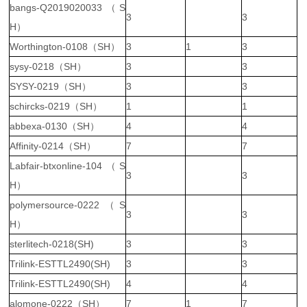
bangs-Q2019020033（S
3
3
H）
Worthington-0108（SH）
3
1
3
sysy-0218（SH）
3
3
SYSY-0219（SH）
3
3
schircks-0219（SH）
1
1
abbexa-0130（SH）
4
4
Affinity-0214（SH）
7
7
Labfair-btxonline-104（S
3
3
H）
polymersource-0222（S
3
3
H）
sterlitech-0218(SH)
3
3
Trilink-ESTTL2490(SH)
3
3
Trilink-ESTTL2490(SH)
4
4
alomone-0222（SH）
7
1
7