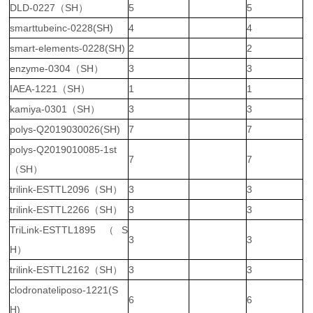
DLD-0227（SH）
5
5
smarttubeinc-0228(SH)
4
4
smart-elements-0228(SH)
2
2
enzyme-0304（SH）
3
3
IAEA-1221（SH）
1
1
kamiya-0301（SH）
3
3
polys-Q2019030026(SH)
7
7
polys-Q2019010085-1st
7
7
（SH）
trilink-ESTTL2096（SH）
3
3
trilink-ESTTL2266（SH）
3
3
TriLink-ESTTL1895（S
3
3
H）
trilink-ESTTL2162（SH）
3
3
clodronateliposo-1221(S
6
6
H)