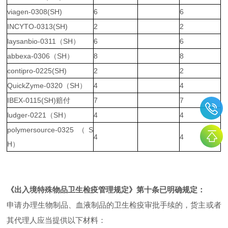
viagen-0308(SH)
6
6
INCYTO-0313(SH)
2
2
laysanbio-0311（SH）
6
6
abbexa-0306（SH）
8
8
contipro-0225(SH)
2
2
QuickZyme-0320（SH）
4
4
IBEX-0115(SH)赔付
7
7
ludger-0221（SH）
4
4
polymersource-0325（S
4
4
H）
《出入境特殊物品卫生检疫管理规定》第十条已明确规定：
申请办理生物制品、血液制品的卫生检疫审批手续的，货主或者
其代理人应当提供以下材料：