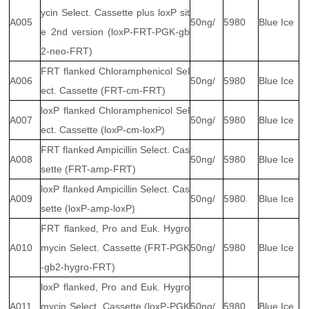
ycin Select. Cassette plus loxP sit
A005
50ng/
5980
Blue Ice
e 2nd version (loxP-FRT-PGK-gb
2-neo-FRT)
FRT flanked Chloramphenicol Sel
A006
50ng/
5980
Blue Ice
ect. Cassette (FRT-cm-FRT)
loxP flanked Chloramphenicol Sel
A007
50ng/
5980
Blue Ice
ect. Cassette (loxP-cm-loxP)
FRT flanked Ampicillin Select. Cas
A008
50ng/
5980
Blue Ice
sette (FRT-amp-FRT)
loxP flanked Ampicillin Select. Cas
A009
50ng/
5980
Blue Ice
sette (loxP-amp-loxP)
FRT flanked, Pro and Euk. Hygro
A010
mycin Select. Cassette (FRT-PGK
50ng/
5980
Blue Ice
-gb2-hygro-FRT)
loxP flanked, Pro and Euk. Hygro
A011
mycin Select. Cassette (loxP-PGK
50ng/
5980
Blue Ice