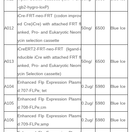
-gb2-hygro-loxP)
iCre-FRT-neo-FRT (codon improv
ed Cre(iCre) with attached FRT fl
A012
50ng/
6500
Blue Ice
anked, Pro- and Eukaryotic Neom
ycin selection cassette
iCreERT2-FRT-neo-FRT (ligand-i
nducible iCre with attached FRT fl
A013
50ng/
6500
Blue Ice
anked, Pro- and Eukaryotic Neom
ycin Selection cassette)
Enhanced Flp Expression Plasmi
A104
0.2ug/
5980
Blue Ice
d:707-FLPe; tet
Enhanced Flp Expression Plasmi
A105
0.2ug/
5980
Blue Ice
d:708-FLPe;cm
Enhanced Flp Expression Plasmi
A106
0.2ug/
5980
Blue Ice
d:709-FLPe;amp