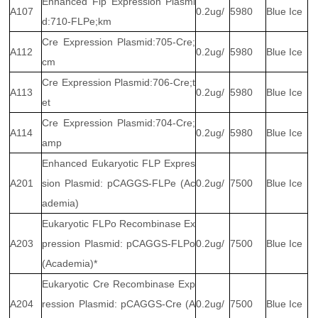
Enhanced Flp Expression Plasmi
A107
0.2ug/
5980
Blue Ice
d:710-FLPe;km
Cre Expression Plasmid:705-Cre;
A112
0.2ug/
5980
Blue Ice
cm
Cre Expression Plasmid:706-Cre;t
A113
0.2ug/
5980
Blue Ice
et
Cre Expression Plasmid:704-Cre;
A114
0.2ug/
5980
Blue Ice
amp
Enhanced Eukaryotic FLP Expres
A201
sion Plasmid: pCAGGS-FLPe (Ac
0.2ug/
7500
Blue Ice
ademia)
Eukaryotic FLPo Recombinase Ex
A203
pression Plasmid: pCAGGS-FLPo
0.2ug/
7500
Blue Ice
(Academia)*
Eukaryotic Cre Recombinase Exp
A204
ression Plasmid: pCAGGS-Cre (A
0.2ug/
7500
Blue Ice