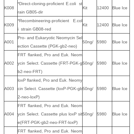
*Direct-cloning-proficient E.coli st
K008
Kit
12400
Blue Ice
rain GB05-dir
*Recombineering-proficient E.col
K009
Kit
12400
Blue Ice
i strain GB08-red
Pro- and Eukaryotic Neomycin Sel
A001
50ng/
5980
Blue Ice
ection Cassette (PGK-gb2-neo)
FRT flanked, Pro and Euk. Neom
A002
ycin Select. Cassette (FRT-PGK-g
50ng/
5980
Blue Ice
b2-neo-FRT)
loxP flanked, Pro and Euk. Neomy
A003
cin Select. Cassette (loxP-PGK-gb
50ng/
5980
Blue Ice
2-neo-loxP)
FRT flanked, Pro and Euk. Neom
A004
ycin Select. Cassette plus loxP sit
50ng/
5980
Blue Ice
e(FRT-PGK-gb2-neo-FRT-loxP)
FRT flanked, Pro and Euk. Neom