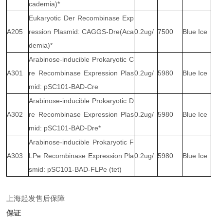
cademia)*
Eukaryotic Der Recombinase Exp
A205
ression Plasmid: CAGGS-Dre(Aca
0.2ug/
7500
Blue Ice
demia)*
Arabinose-inducible Prokaryotic C
A301
re Recombinase Expression Plas
0.2ug/
5980
Blue Ice
mid: pSC101-BAD-Cre
Arabinose-inducible Prokaryotic D
A302
re Recombinase Expression Plas
0.2ug/
5980
Blue Ice
mid: pSC101-BAD-Dre*
Arabinose-inducible Prokaryotic F
A303
LPe Recombinase Expression Pla
0.2ug/
5980
Blue Ice
smid: pSC101-BAD-FLPe (tet)
上海起发售后保障
保证