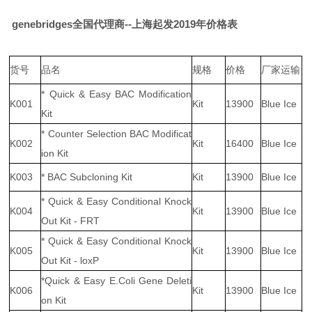
genebridges全国代理商--上海起发2019年价格表
货号
品名
规格
价格
厂家运输
* Quick & Easy BAC Modification
K001
Kit
13900
Blue Ice
Kit
* Counter Selection BAC Modificat
K002
Kit
16400
Blue Ice
ion Kit
K003
* BAC Subcloning Kit
Kit
13900
Blue Ice
* Quick & Easy Conditional Knock
K004
Kit
13900
Blue Ice
Out Kit - FRT
* Quick & Easy Conditional Knock
K005
Kit
13900
Blue Ice
Out Kit - loxP
*Quick & Easy E.Coli Gene Deleti
K006
Kit
13900
Blue Ice
on Kit