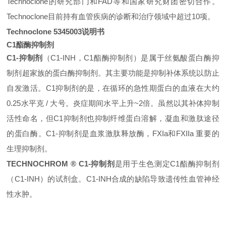
Technoclone的研究部门和FAD等和国家研究财团密切合作。
Technoclone目前持有血管疾病的诊断和治疗领域中超过10项。
Technoclone
5345003说明书
C1酯酶抑制剂
C1-抑制剂
（C1-INH，C1酯酶抑制剂）是属于丝氨酸蛋白酶抑
制剂超家族的蛋白酶抑制剂。其主要功能是抑制补体系统以防止
自发激活。C1抑制剂的是，在循环的急性期蛋白的血液在大约
0.25水平克 / 大号。炎症期间水平上升~2倍。虽然以其补体抑制
活性命名，但C1抑制剂也抑制纤维蛋白溶解，凝血和激肽途径
的蛋白酶。C1-抑制剂是血浆激肽释放酶，FXIa和FXIIa 重要的
生理抑制剂。
TECHNOCHROM
®
C1-抑制剂
是用于生色测定C1酯酶抑制剂
（C1-INH）的试剂盒。C1-INH合成的缺陷导致遗传性血管神经
性水肿。