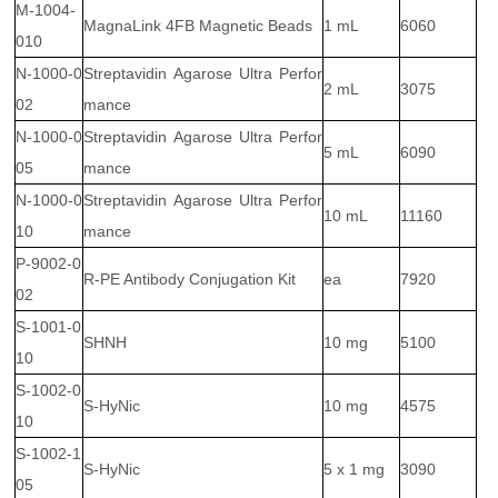
M-1004-
MagnaLink 4FB Magnetic Beads
1 mL
6060
010
N-1000-0
Streptavidin Agarose Ultra Perfor
2 mL
3075
02
mance
N-1000-0
Streptavidin Agarose Ultra Perfor
5 mL
6090
05
mance
N-1000-0
Streptavidin Agarose Ultra Perfor
10 mL
11160
10
mance
P-9002-0
R-PE Antibody Conjugation Kit
ea
7920
02
S-1001-0
SHNH
10 mg
5100
10
S-1002-0
S-HyNic
10 mg
4575
10
S-1002-1
S-HyNic
5 x 1 mg
3090
05