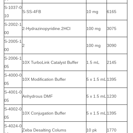
S-1037-0
S-SS-4FB
10 mg
6165
10
S-2002-1
2-Hydrazinopyridine.2HCl
100 mg
3075
00
S-2005-1
2
100 mg
3090
00
S-2006-1
10X TurboLink Catalyst Buffer
1.5 mL
2145
05
S-4000-0
10X Modification Buffer
5 x 1.5 mL
1395
05
S-4001-0
Anhydrous DMF
5 x 1.5 mL
1230
05
S-4002-0
10X Conjugation Buffer
5 x 1.5 mL
1395
05
S-4024-0
Zeba Desalting Colums
10 pk
1770