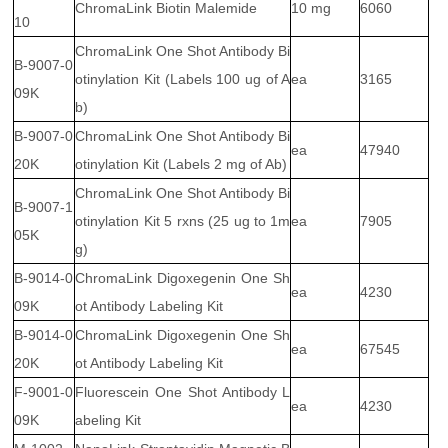
ChromaLink Biotin Malemide
10 mg
6060
10
ChromaLink One Shot Antibody Bi
B-9007-0
otinylation Kit (Labels 100 ug of A
ea
3165
09K
b)
B-9007-0
ChromaLink One Shot Antibody Bi
ea
47940
20K
otinylation Kit (Labels 2 mg of Ab)
ChromaLink One Shot Antibody Bi
B-9007-1
otinylation Kit 5 rxns (25 ug to 1m
ea
7905
05K
g)
B-9014-0
ChromaLink Digoxegenin One Sh
ea
4230
09K
ot Antibody Labeling Kit
B-9014-0
ChromaLink Digoxegenin One Sh
ea
67545
20K
ot Antibody Labeling Kit
F-9001-0
Fluorescein One Shot Antibody L
ea
4230
09K
abeling Kit