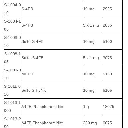
S-1004-0
S-4FB
10 mg
2955
10
S-1004-1
S-4FB
5 x 1 mg
2055
05
S-1008-0
Sulfo-S-4FB
10 mg
5100
10
S-1008-1
Sulfo-S-4FB
5 x 1 mg
3075
05
S-1009-0
MHPH
10 mg
5130
10
S-1011-0
Sulfo S-HyNic
10 mg
6105
10
S-1013-1
A4FB Phosphoramidite
1 g
18075
000
S-1013-2
A4FB Phosphoramidite
250 mg
6675
50