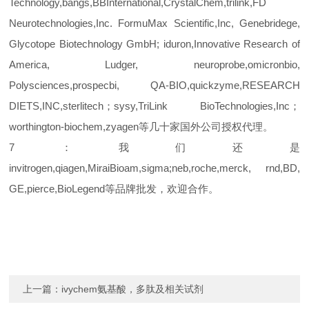
Technology,bangs,BBInternational,CrystalChem,
trilink
,FD
Neurotechnologies,Inc. FormuMax Scientific,Inc, Genebridege,
Glycotope Biotechnology GmbH; iduron,Innovative Research of
America, Ludger, neuroprobe,omicronbio,
Polysciences,prospecbi, QA-BIO,quickzyme,RESEARCH
DIETS,INC,sterlitech；sysy,TriLink BioTechnologies,Inc；
worthington-biochem,zyagen等几十家国外公司授权代理。
7：我们还是
invitrogen,qiagen,MiraiBioam,sigma;neb,roche,merck, rnd,BD,
GE,pierce,BioLegend等品牌批发，欢迎合作。
上一篇：
ivychem氨基酸，多肽及相关试剂