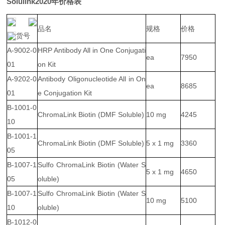
Solulink2020年价格表
品名
规格
价格
货号
A-9002-0
HRP Antibody All in One Conjugati
ea
7950
01
on Kit
A-9202-0
Antibody Oligonucleotide All in On
ea
8685
01
e Conjugation Kit
B-1001-0
ChromaLink Biotin (DMF Soluble)
10 mg
4245
10
B-1001-1
ChromaLink Biotin (DMF Soluble)
5 x 1 mg
3360
05
B-1007-1
Sulfo ChromaLink Biotin (Water S
5 x 1 mg
4650
05
oluble)
B-1007-1
Sulfo ChromaLink Biotin (Water S
10 mg
5100
10
oluble)
B-1012-0