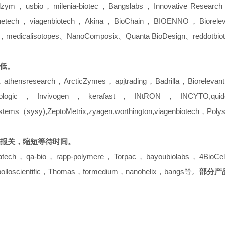
milenia-biotec，Bangslabs，Innovative Research o
enetech，viagenbiotech，Akina，BioChain，BIOENNO，Biorel
dicalisotopes、NanoComposix、Quanta BioDesign、reddotbiotec
低。
h，ArcticZymes，apjtrading，Badrilla，Biorelevant，Bio
ogic，Invivogen，kerafast，INtRON，INCYTO,quidel，
 Systems（sysy),ZeptoMetrix,zyagen,worthington,viagenbiotech，Po
报关，缩短等待时间。
ch，qa-bio，rapp-polymere，Torpac，bayoubiolabs，4BioCel
apolloscientific，Thomas，formedium，nanohelix，bangs等。
部分产品