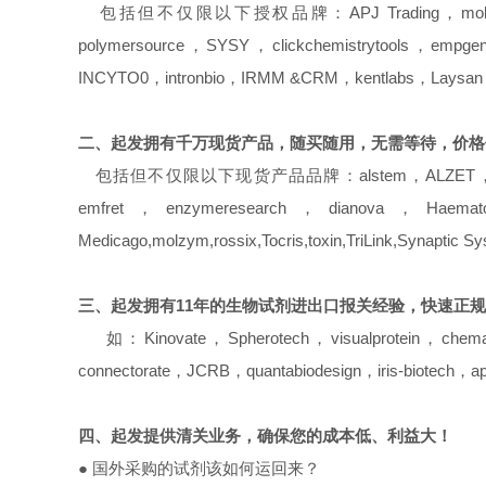
包括但不仅限以下授权品牌：APJ Trading，molzym，usbio，
polymersource，SYSY，clickchemistrytools，empg
INCYTO0，intronbio，IRMM &CRM，kentlabs，Laysan，me
二、起发拥有千万现货产品，随买随用，无需等待，价格
包括但不仅限以下现货产品品牌：alstem，ALZET，athensresearc
emfret，enzymeresearch，dianova，Haematol
Medicago,molzym,rossix,Tocris,toxin,TriLink,Synaptic
三、起发拥有11年的生物试剂进
出
口报关经验，快速正规
如：Kinovate，Spherotech，visualprotein，chemate
connectorate，JCRB，quantabiodesign，iris-biotech，
四、起发提供清关业务，
确保您的成本低、利益大！
●
国外采购的试剂该如何运回来？