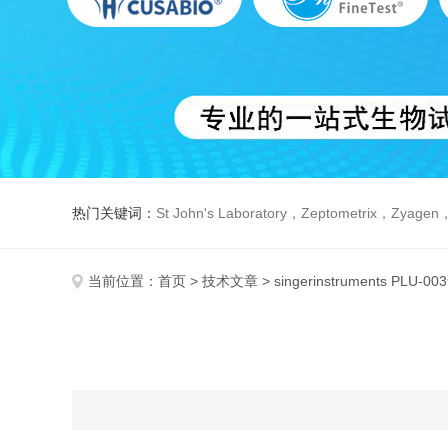
热门关键词：
St John's Laboratory，Zeptometrix，Zyagen，Dbiosys ，Fn-T
当前位置：
首页
>
技术文章
> singerinstruments PLU-