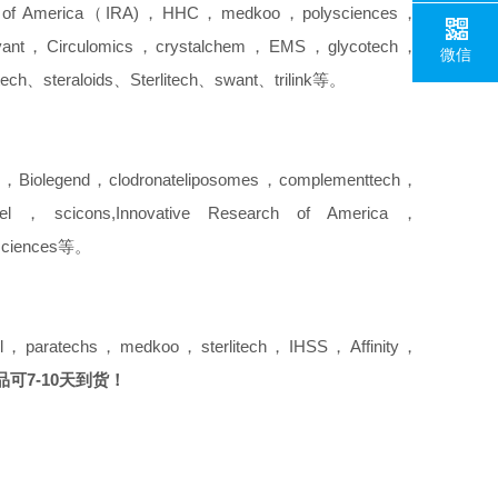
f America（IRA)，HHC，medkoo，polysciences，
evant，Circulomics，crystalchem，EMS，glycotech，
微信
h、steraloids、Sterlitech、swant、trilink等。
legend，clodronateliposomes，complementtech，
scicons,Innovative Research of America，
lysciences等。
l，paratechs，medkoo，sterlitech，IHSS，Affinity，
可7-10天到货！