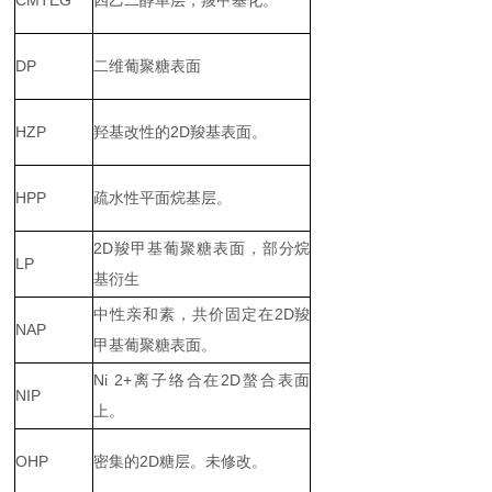
CMTEG
四乙二醇单层，羧甲基化。
DP
二维葡聚糖表面
HZP
羟基改性的2D羧基表面。
HPP
疏水性平面烷基层。
2D羧甲基葡聚糖表面，部分烷
LP
基衍生
中性亲和素，共价固定在2D羧
NAP
甲基葡聚糖表面。
Ni 2+离子络合在2D螯合表面
NIP
上。
OHP
密集的2D糖层。未修改。