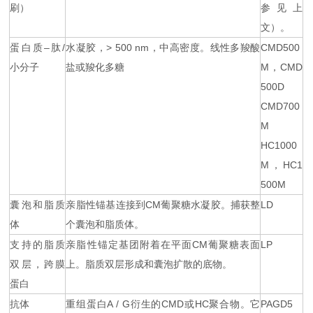
刷）
参见上
文）。
蛋白质–肽/
水凝胶，> 500 nm，中高密度。线性多羧酸
CMD500
小分子
盐或羧化多糖
M，CMD
500D
CMD700
M
HC1000
M，HC1
500M
囊泡和脂质
亲脂性锚基连接到CM葡聚糖水凝胶。捕获整
LD
体
个囊泡和脂质体。
支持的脂质
亲脂性锚定基团附着在平面CM葡聚糖表面
LP
双层，跨膜
上。脂质双层形成和囊泡扩散的底物。
蛋白
抗体
重组蛋白A / G衍生的CMD或HC聚合物。它
PAGD5