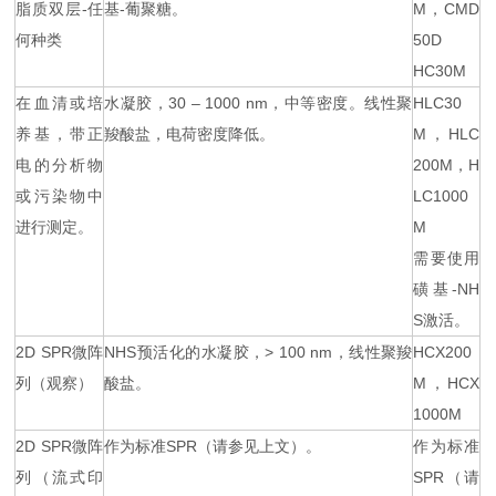
脂质双层-任
基-葡聚糖。
M，CMD
何种类
50D
HC30M
在血清或培
水凝胶，30 – 1000 nm，中等密度。线性聚
HLC30
养基，带正
羧酸盐，电荷密度降低。
M，HLC
电的分析物
200M，H
或污染物中
LC1000
进行测定。
M
需要使用
磺基-NH
S激活。
2D SPR微阵
NHS预活化的水凝胶，> 100 nm，线性聚羧
HCX200
列（观察）
酸盐。
M，HCX
1000M
2D SPR微阵
作为标准SPR（请参见上文）。
作为标准
列（流式印
SPR（请