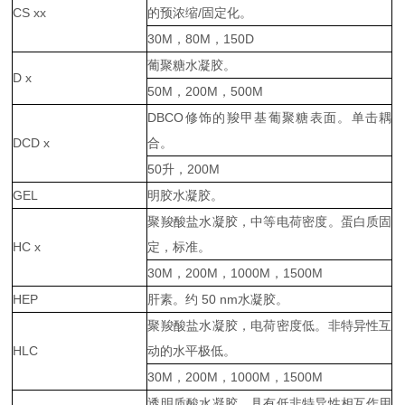
CS xx
的预浓缩/固定化。
30M，80M，150D
葡聚糖水凝胶。
D x
50M，200M，500M
DBCO修饰的羧甲基葡聚糖表面。单击耦
DCD x
合。
50升，200M
GEL
明胶水凝胶。
聚羧酸盐水凝胶，中等电荷密度。蛋白质固
HC x
定，标准。
30M，200M，1000M，1500M
HEP
肝素。约 50 nm水凝胶。
聚羧酸盐水凝胶，电荷密度低。非特异性互
HLC
动的水平极低。
30M，200M，1000M，1500M
透明质酸水凝胶。具有低非特异性相互作用