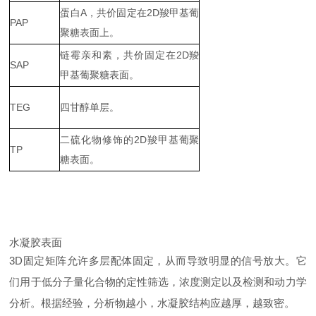
蛋白A，共价固定在2D羧甲基葡
PAP
聚糖表面上。
链霉亲和素，共价固定在2D羧
SAP
甲基葡聚糖表面。
TEG
四甘醇单层。
二硫化物修饰的2D羧甲基葡聚
TP
糖表面。
水凝胶表面
3D固定矩阵允许多层配体固定，从而导致明显的信号放大。它
们用于低分子量化合物的定性筛选，浓度测定以及检测和动力学
分析。根据经验，分析物越小，水凝胶结构应越厚，越致密。