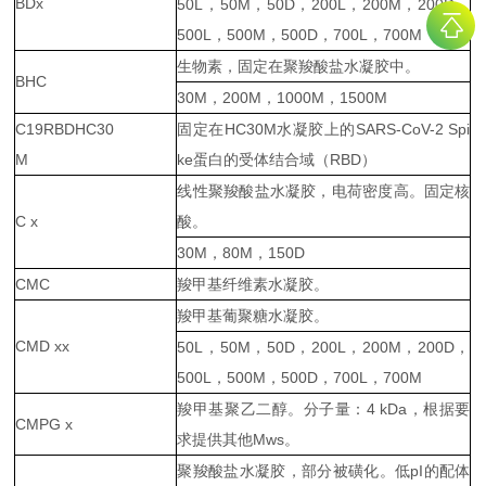
BDx
50L，50M，50D，200L，200M，200D，
500L，500M，500D，700L，700M
生物素，固定在聚羧酸盐水凝胶中。
BHC
30M，200M，1000M，1500M
C19RBDHC30
固定在HC30M水凝胶上的SARS-CoV-2 Spi
M
ke蛋白的受体结合域（RBD）
线性聚羧酸盐水凝胶，电荷密度高。固定核
C x
酸。
30M，80M，150D
CMC
羧甲基纤维素水凝胶。
羧甲基葡聚糖水凝胶。
CMD xx
50L，50M，50D，200L，200M，200D，
500L，500M，500D，700L，700M
羧甲基聚乙二醇。分子量：4 kDa，根据要
CMPG x
求提供其他Mws。
聚羧酸盐水凝胶，部分被磺化。低pI的配体