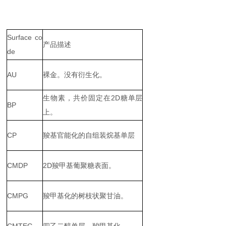
Surface co
产品描述
de
AU
裸金。没有衍生化。
生物素，共价固定在2D糖单层
BP
上。
CP
羧基官能化的自组装烷基单层
CMDP
2D羧甲基葡聚糖表面。
CMPG
羧甲基化的树枝状聚甘油。