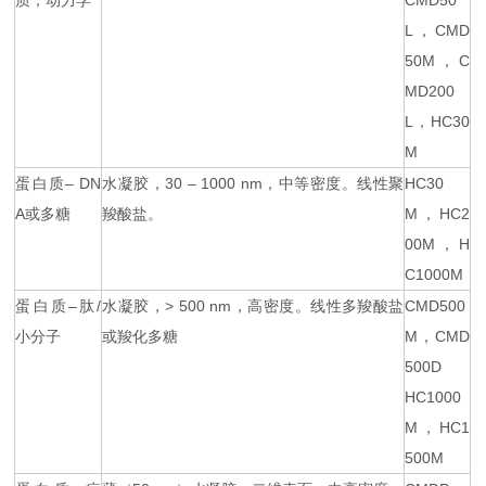
质，动力学
CMD50
L，CMD
50M，C
MD200
L，HC30
M
蛋白质– DN
水凝胶，30 – 1000 nm，中等密度。线性聚
HC30
A或多糖
羧酸盐。
M，HC2
00M，H
C1000M
蛋白质–肽/
水凝胶，> 500 nm，高密度。线性多羧酸盐
CMD500
小分子
或羧化多糖
M，CMD
500D
HC1000
M，HC1
500M