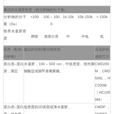
建议的水凝胶密度（按分析物的分子量）
分析物的分子
<100
100 – 100
1k-10k
10k-150k
> 150k
量（Da）
0
推荐水凝胶密
稠密
致密介质
中
中低
低
度
应用（配体–
建议的结构/聚合物类型
合适的传
分析物）
感器芯片
蛋白质–蛋白
水凝胶，100 – 500 nm，中低密度。线性聚
CMD200
质，测定
羧酸盐或羧甲基葡聚糖。
M，CMD
500L，H
C200M
（HC100
0M）
蛋白质–蛋白
低密度的2D表面或薄水凝胶。
CMDP，