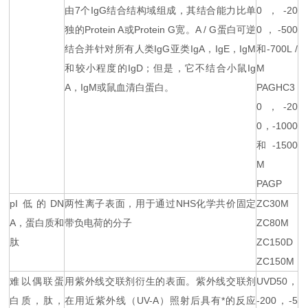
由7个IgG结合结构域组成，其结合能力比单
0，-20
独的Protein A或Protein G宽。A / G蛋白可逆
0，-500
结合并针对所有人类IgG亚类IgA，IgE，IgM
和-700L /
和较小程度的IgD；但是，它不结合小鼠Ig
M
A，IgM或鼠血清白蛋白。
PAGHC3
0，-20
0，-1000
和-1500
M
PAGP
pI低的DN
两性离子表面，用于通过NHS化学共价固定
ZC30M
A，蛋白质和
带负电荷的分子
ZC80M
肽
ZC150D
ZC150M
难以偶联蛋
用紫外线交联剂衍生的表面。紫外线交联剂
UVD50，
白质，肽，
在用近紫外线（UV-A）照射后具有*的反应
-200，-5