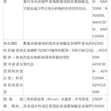
质
素衍生化的羧甲基葡聚糖或线性聚羧酸盐。
M，NAD
可能会减少带正电分析物的非特异性结合。
200M，N
AD500L
NAHC30
M，NAH
C200M
单击偶联
叠氮化物修饰的线性多羧酸盐和羧甲基化的
AZD50
特别敏感的
右旋糖酐与DBCO修饰的配体– DBCO标记试
L，AZD2
配体（例如
剂盒生物素/链霉亲和素的理想
00M
缓冲液成分
替代品
AZHC30
受限制的蛋
M，AZH
白质）和所
C200M，
有其他蛋白
AZHC15
质
00M
细胞，病
二维表面或薄（50 nm）水凝胶，中等密度。
CMDP，
毒，颗粒，
具有疏水性锚定基团的直链聚羧酸盐或羧甲
CMD50