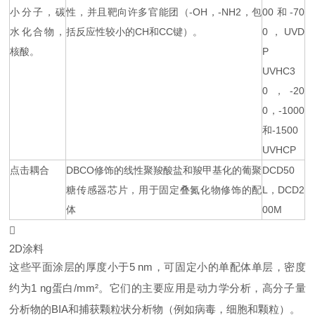
小分子，碳
性，并且靶向许多官能团（-OH，-NH2，包
00和-70
水化合物，
括反应性较小的CH和CC键）。
0，UVD
核酸。
P
UVHC3
0，-20
0，-1000
和-1500
UVHCP
点击耦合
DBCO修饰的线性聚羧酸盐和羧甲基化的葡聚
DCD50
糖传感器芯片，用于固定叠氮化物修饰的配
L，DCD2
体
00M

2D涂料
这些平面涂层的厚度小于5 nm，可固定小的单配体单层，密度
约为1 ng蛋白/mm²。它们的主要应用是动力学分析，高分子量
分析物的BIA和捕获颗粒状分析物（例如病毒，细胞和颗粒）。