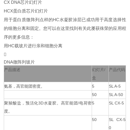
CX DNA芯片幻灯片
HCX蛋白质芯片幻灯片
用于蛋白质微阵列点样的HC水凝胶涂层已成功用于高度选择性
的细胞分离和固定。您可以在这里找到有关此屡获殊荣的应用程
序的更多信息：
用HC载玻片进行亲和细胞分离

DNA微阵列玻片
产品描述
幻灯片/
产品代码
盒
氨基，高官能团密度。
5
SL A-5
50
SL A-50
聚羧酸盐，预活化3D水凝胶。高官能团/电荷密
5
SL CX-5
度。
50
SL CX-5
0