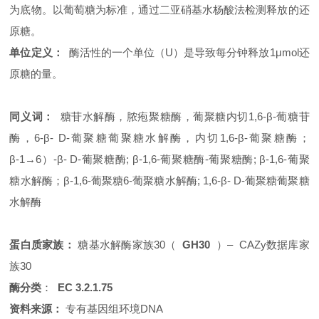
为底物。以葡萄糖为标准，通过二亚硝基水杨酸法检测释放的还
原糖。
单位定义：
酶活性的一个单位（U）是导致每分钟释放1μmol还
原糖的量。
同义词：
糖苷水解酶，脓疱聚糖酶，葡聚糖内切1,6-β-葡糖苷
酶，6-β- D-葡聚糖葡聚糖水解酶，内切1,6-β-葡聚糖酶；
β-1→6）-β- D-葡聚糖酶; β-1,6-葡聚糖酶-葡聚糖酶; β-1,6-葡聚
糖水解酶；β-1,6-葡聚糖6-葡聚糖水解酶; 1,6-β- D-葡聚糖葡聚糖
水解酶
蛋白质家族：
糖基水解酶家族30（
GH30
）– CAZy数据库家
族30
酶分类
：
EC 3.2.1.75
资料来源：
专有基因组环境DNA