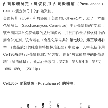
β-葡聚糖测定：建议使用
β-葡聚糖酶（Pustulanase）
Cel136
测定酵母中的β-葡聚糖。
美国药典（USP）和总部位于美国的Biothera公司开发了一本面
包师酵母（
Saccharomyces Cerevisiae
）中β-葡聚糖的*专着，
该专着因其对免疫健康的益处而闻名，并被用作食品和饮料中的
膳食补充剂。该专着在《
食品化学法典
》第七版
的
第三版增补
本
（
食品成分的纯度和特性标准汇编）中发布，其中包括使用
Cel136酶进行β-葡聚糖测定的方案。参见“贝克酵母中的β-葡聚
糖”（
酿酒酵母
）。食品化学索引，第7版，第3增补版，第3页。
1686-1689。（2011年）
Cel136β- 葡聚糖酶（Pustulanase）的特性：