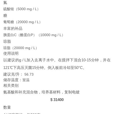
氮
硫酸铵（5000 mg / L）
糖
葡萄糖（20000 mg / L）
丰富的补品
胰蛋白C（酪蛋白P）（10000 mg / L）
琼脂
琼脂（20000 mg / L）
使用说明
以建议的g / L加入去离子水中。在搅拌下混合10-15分钟，并在
121℃下高压灭菌15分钟。倒入板前冷却至50°C。
建议克/升：
56.73
储存温度：
室温
相关类别
氨基酸和补充混合物，培养基材料，复制电镀
$ 314
00
数量