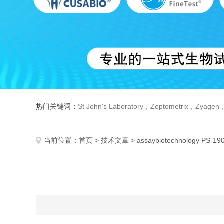
热门关键词：
St John's Laboratory，Zeptometrix，Zyagen，Dbiosys ，Fn-T
当前位置：
首页
>
技术文章
> assaybiotechnology PS-