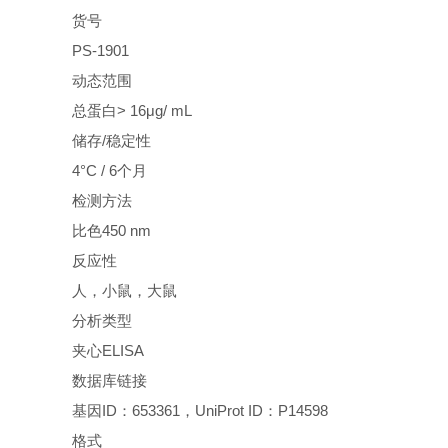
货号
PS-1901
动态范围
总蛋白> 16μg/ mL
储存/稳定性
4°C / 6个月
检测方法
比色450 nm
反应性
人，小鼠，大鼠
分析类型
夹心ELISA
数据库链接
基因ID：653361，UniProt ID：P14598
格式