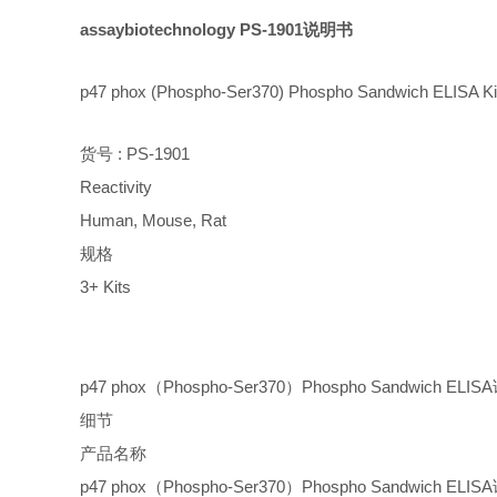
assaybiotechnology PS-1901说明书
p47 phox (Phospho-Ser370) Phospho Sandwich ELISA Ki
货号 : PS-1901
Reactivity
Human, Mouse, Rat
规格
3+ Kits
p47 phox（Phospho-Ser370）Phospho Sandwic
细节
产品名称
p47 phox（Phospho-Ser370）Phospho Sandwich ELI