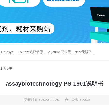
est武汉菲恩，Beyotime碧云天，Nest无锡耐思，Elabscience伊莱瑞特，Macklin麦克林生物，Cobioer科佰生物
1901说明书
assaybiotechnology PS-1901说明书
更新时间：2020-11-26 点击次数：2069