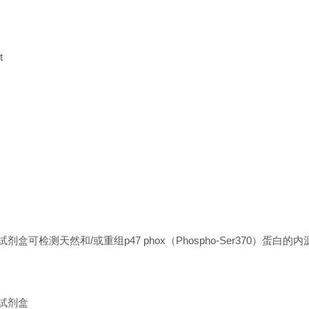
t
h ELISA试剂盒可检测天然和/或重组p47 phox（Phospho-Ser370）蛋白
SA试剂盒