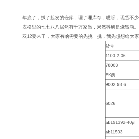
年底了，扒了起发的仓库，理了理库存，哎呀，现货不少
表格里的七七八八居然有千万家当，果然科研是烧钱滴。
双12要来了，大家有啥需要的先挑一挑，我先想想给大
货号
1100-2-06
78003
EK酶
9002-98-6
6026
ab191392-40µl
ab11503