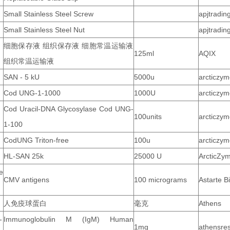
Small Stainless Steel Screw
apjtradin
Small Stainless Steel Nut
apjtradin
细胞保存液 组织保存液 细胞常温运输液
125ml
AQIX
组织常温运输液
SAN - 5 kU
5000u
arcticzym
Cod UNG-1-1000
1000U
arcticzym
Cod Uracil-DNA Glycosylase Cod UNG-
100units
arcticzym
1-100
CodUNG Triton-free
100u
arcticzym
HL-SAN 25k
25000 U
ArcticZy
e
CMV antigens
100 micrograms
Astarte B
人免疫球蛋白
毫克
Athens
-
Immunoglobulin M (IgM) Human
1mg
athensre