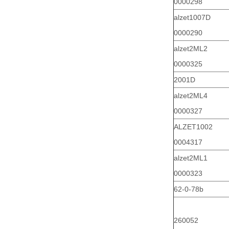
0000298
alzet1007D
0000290
alzet2ML2
0000325
2001D
alzet2ML4
0000327
ALZET1002
0004317
alzet2ML1
0000323
62-0-78b
260052