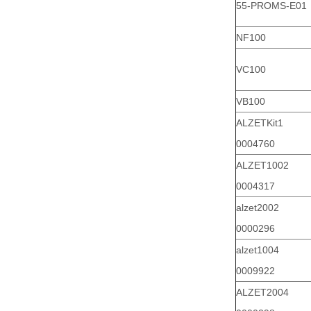
55-PROMS-E01
NF100
VC100
VB100
ALZETKit1
0004760
ALZET1002
0004317
alzet2002
0000296
alzet1004
0009922
ALZET2004