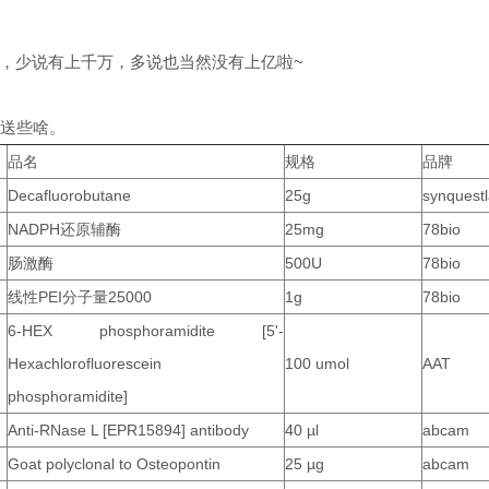
，少说有上千万，多说也当然没有上亿啦~
家送些啥。
品名
规格
品牌
Decafluorobutane
25g
synquest
NADPH还原辅酶
25mg
78bio
肠激酶
500U
78bio
线性PEI分子量25000
1g
78bio
6-HEX phosphoramidite [5'-
Hexachlorofluorescein
100 umol
AAT
phosphoramidite]
Anti-RNase L [EPR15894] antibody
40 µl
abcam
Goat polyclonal to Osteopontin
25 µg
abcam