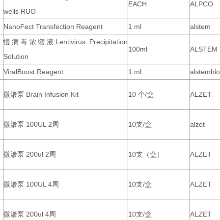
EACH
ALPCO
wells RUO
NanoFect Transfection Reagent
1 ml
alstem
慢病毒浓缩液Lentivirus Precipitation
100ml
ALSTEM
Solution
ViralBoost Reagent
1 ml
alstembio
微渗泵 Brain Infusion Kit
10 个/盒
ALZET
微渗泵 100UL 2周
10支/盒
alzet
微渗泵 200ul 2周
10支（盒）
ALZET
微渗泵 100UL 4周
10支/盒
ALZET
微渗泵 200ul 4周
10支/盒
ALZET