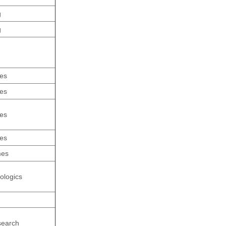
g
g
es
es
es
es
mes
iologics
search