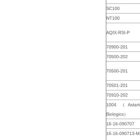
SC100
NT100
AQIX-RSI-P
70900-201
70500-202
70500-201
70501-201
70910-202
1004 （Astart
Biologics）
16-16-090707
16-16-090713-M