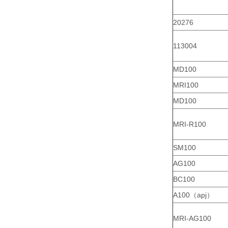
20276
113004
MD100
MRI100
MD100
MRI-R100
SM100
AG100
BC100
A100（apj）
MRI-AG100