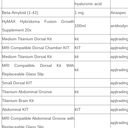
hyaluronic acid
Beta-Amyloid (1-42)
1 mg
Anaspec
HyMAX Hybridoma Fusion Growth
100ml
antibody
Supplement 20x
Medium Titanium Dorsal Kit
kit
apjtradin
MRI Compatible Dorsal Chamber KIT
KIT
apjtradin
Medium Titanium Dorsal Kit
kit
apjtradin
MRI Compatible Dorsal Kit With
kit
apjtradin
Replaceable Glass Slip
Small Dorsal KIT
apjtradin
Titanium Abdominal Groove
kit
apjtradin
Titanium Brain Kit
apjtradin
Abdominal KIT
KIT
apjtradin
MRI Compatible Abdominal Groove with
apjtradin
Replaceable Glass Slip