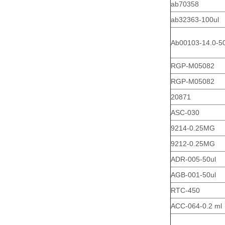
ab70358
ab32363-100ul
Ab00103-14.0-5
RGP-M05082
RGP-M05082
20871
ASC-030
9214-0.25MG
9212-0.25MG
ADR-005-50ul
AGB-001-50ul
RTC-450
ACC-064-0.2 ml