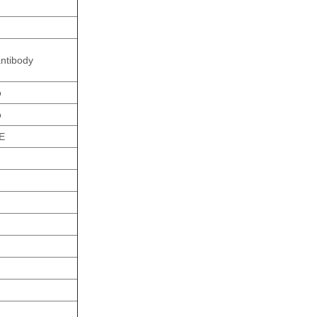
ntibody
o
o
E