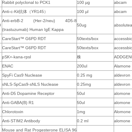
Rabbit polyclonal to PCK1
100 µg
abcam
Anti-c-Kit抗体（YR145）
100 µl
abcam
Anti-erbB-2 (Her-2/neu) 4D5-8
0
50ug
absolutea
(trastuzumab) Human IgE Kappa
CareStart™ G6PD RDT
50texts/box
accessbi
CareStart™ G6PD RDT
50texts/box
accessbi
pSK+-kana-rpsl
株
ADDGEN
ENAC
200ul
Alamone
SpyFi Cas9 Nuclease
0.25 mg
aldevron
sNLS-SpCas9-sNLS Nuclease
0.25mg
aldevron
Anti-D5 Dopamine Receptor
50ul
alomone
Anti-GABA(B) R1
50ul
alomone
Chlorotoxin
1mg
Alomone
Anti-STIM2 Antibody
0.2 ml
alomone
Mouse and Rat Progesterone ELISA 96