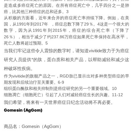
是造成​​多癌症死亡的原因。在所有癌症死亡中，几乎四分之一是肺
癌，比其他三种癌症的总和还多。3
从积极的方面看，近年来合并的癌症死亡率持续下降。例如，在美
国，从1991年到2017年 ，癌症总数下降了29％。4这是一个很大的
数字，因为从1991年到2015年，癌症的综合死亡率（下降了
高水平
26％），相当于减少了约237.86万癌症如果死亡率保持在
，
死亡人数将超过预期。5
当我们牢记这些令人震惊的数字时，请知道vivitide致力于为癌症
研究人员提供*的肽，蛋白质和相关产品，以帮助减轻和减少这
种破坏性疾病。
作为vivitide的旗舰产品之一，RGD肽已显示出对多种类型癌症的早
期发现和后续治疗至关重要。6-9
组织蛋白酶肽和相关抑制剂是癌症研究的另一个重要领域。10
细胞凋亡（细胞死亡）引起了人们对减轻癌症生长的兴趣。11-12
我们希望，将来有一天世界癌症日纪念活动将不再必要。
Gomesin (AgGom)
商品名：Gomesin（AgGom）