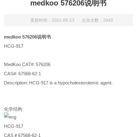
medkoo 576206说明书
更新时间：2021-05-13 点击次数：2043
medkoo 576206说明书
HCG-917
MedKoo CAT#: 576206
CAS#: 67568-62-1
Description: HCG-917 is a hypocholesterolemic agent.
化学结构
HCG-917
CAS＃67568-62-1