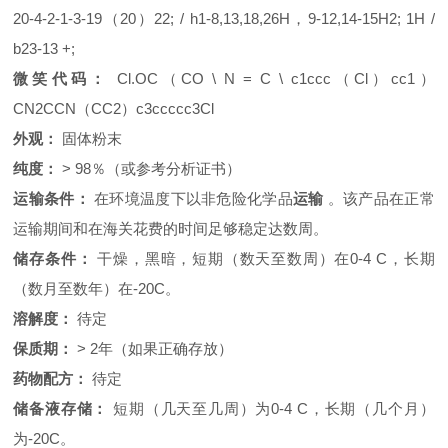
20-4-2-1-3-19（20）22; / h1-8,13,18,26H，9-12,14-15H2; 1H /
b23-13 +;
微笑代码：
Cl.OC（CO \ N = C \ c1ccc（Cl）cc1）
CN2CCN（CC2）c3ccccc3Cl
外观：
固体粉末
纯度：
> 98％（或参考分析证书）
运输条件：
在环境温度下以非危险化学品
运输
。
该产品在正常
运输期间和在海关花费的时间足够稳定达数周。
储存条件：
干燥，黑暗，短期（数天至数周）在0-4 C，长期
（数月至数年）在-20C。
溶解度：
待定
保质期：
> 2年（如果正确存放）
药物配方：
待定
储备液存储：
短期（几天至几周）为0-4 C，长期（几个月）
为-20C。