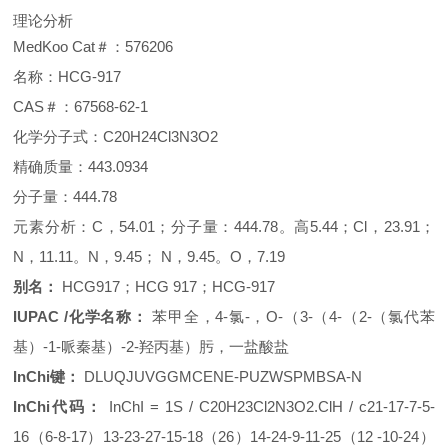
理论分析
MedKoo Cat＃：576206
名称：HCG-917
CAS＃：67568-62-1
化学分子式：C20H24Cl3N3O2
精确质量：443.0934
分子量：444.78
元素分析：C，54.01；分子量：444.78。高5.44；Cl，23.91；
N，11.11。N，9.45； N，9.45。O，7.19
别名：
HCG917；
HCG 917；
HCG-917
IUPAC /化学名称：
苯甲全
，4-氯-，O-（3-（4-（2-（氯代苯
基）-1-
哌秦
基）-2-羟丙基）肟，一盐酸盐
InChi键：
DLUQJUVGGMCENE-PUZWSPMBSA-N
InChi代码：
InChI = 1S / C20H23Cl2N3O2.ClH / c21-17-7-5-
16（6-8-17）13-23-27-15-18（26）14-24-9-11-25（12 -10-24）