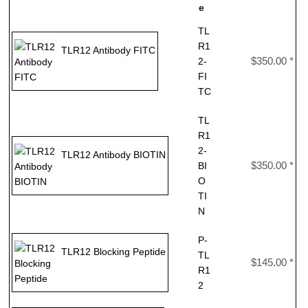
e
TL
R1
TLR12 Antibody FITC
$350.00 *
2-
FI
TC
TL
R1
2-
TLR12 Antibody BIOTIN
$350.00 *
BI
O
TI
N
P-
TLR12 Blocking Peptide
TL
$145.00 *
R1
2