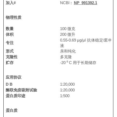
加入#
NCBI
:
NP_991392.1
物理性质
数量
100 微克
体积
200 微升
0.55-0.69
µg/µl 抗体稳定缓冲
专注
液
形式
亲和纯化
克隆性
多克隆
贮存
-20
⁰
C 用于长期储存
应用协议
D B
1:20,000
酶联免疫吸附试验
1:20,000
蛋白质印迹
1:500
蛋白质