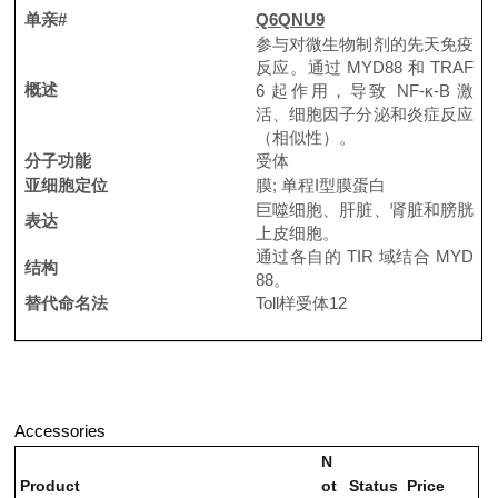
单亲#
Q6QNU9
参与对微生物制剂的先天免疫
反应。
通过 MYD88 和 TRAF
概述
6 起作用，导致 NF-κ-B 激
活、细胞因子分泌和炎症反应
（相似性）。
分子功能
受体
亚细胞定位
膜;
单程I型膜蛋白
巨噬细胞、肝脏、肾脏和膀胱
表达
上皮细胞。
通过各自的 TIR 域结合 MYD
结构
88。
替代命名法
Toll样受体12
Accessories
N
Product
ot
Status
Price