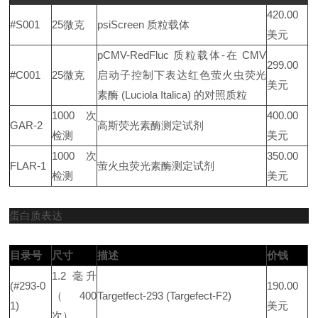
420.00
#S001
25微克
psiScreen 质粒载体
美元
pCMV-RedFluc 质粒载体-在 CMV
299.00
#C001
25微克
启动子控制下表达红色萤火虫荧光
美元
素酶 (Luciola Italica) 的对照质粒
1000 次
400.00
GAR-2
高斯荧光素酶测定试剂
检测
美元
1000 次
350.00
FLAR-1
萤火虫荧光素酶测定试剂
检测
美元
蛋白质表达
目录号
尺寸
描述
价钱
1.2 毫升
(#293-0
190.00
（400
Targetfect-293 (Targefect-F2)
1)
美元
次）