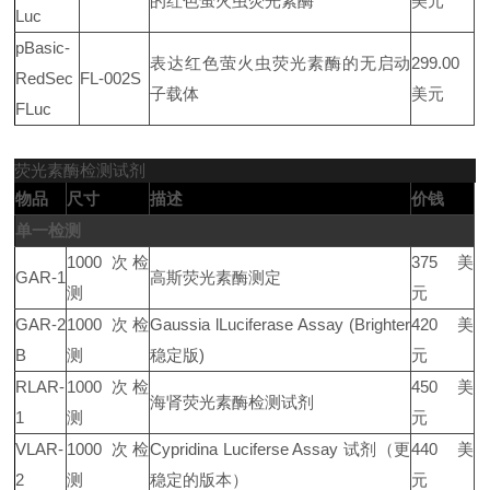
的红色萤火虫荧光素酶
美元
Luc
pBasic-
表达红色萤火虫荧光素酶的无启动
299.00
RedSec
FL-002S
子载体
美元
FLuc
荧光素酶检测试剂
物品
尺寸
描述
价钱
单一检测
1000 次检
375 美
GAR-1
高斯荧光素酶测定
测
元
GAR-2
1000 次检
Gaussia lLuciferase Assay (Brighter
420 美
B
测
稳定版)
元
RLAR-
1000 次检
450 美
海肾荧光素酶检测试剂
1
测
元
VLAR-
1000 次检
Cypridina Luciferse Assay 试剂（更
440 美
2
测
稳定的版本）
元