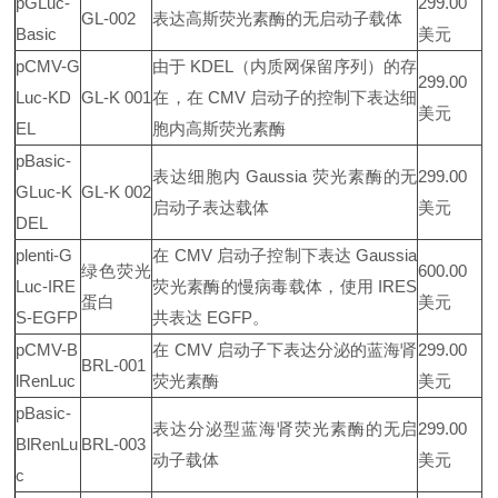
pGLuc-
299.00
GL-002
表达高斯荧光素酶的无启动子载体
Basic
美元
pCMV-G
由于 KDEL（内质网保留序列）的存
299.00
Luc-KD
GL-K 001
在，在 CMV 启动子的控制下表达细
美元
EL
胞内高斯荧光素酶
pBasic-
表达细胞内 Gaussia 荧光素酶的无
299.00
GLuc-K
GL-K 002
启动子表达载体
美元
DEL
plenti-G
在 CMV 启动子控制下表达 Gaussia
绿色荧光
600.00
Luc-IRE
荧光素酶的慢病毒载体，使用 IRES
蛋白
美元
S-EGFP
共表达 EGFP。
pCMV-B
在 CMV 启动子下表达分泌的蓝海肾
299.00
BRL-001
lRenLuc
荧光素酶
美元
pBasic-
表达分泌型蓝海肾荧光素酶的无启
299.00
BlRenLu
BRL-003
动子载体
美元
c