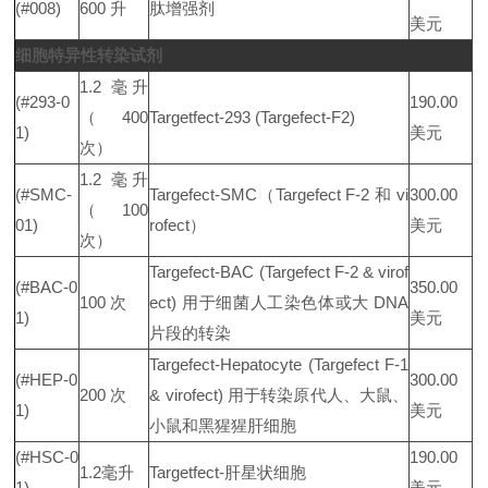
(#008)
600 升
肽增强剂
美元
细胞特异性转染试剂
1.2 毫升
(#293-0
190.00
（400
Targetfect-293 (Targefect-F2)
1)
美元
次）
1.2 毫升
(#SMC-
Targefect-SMC（Targefect F-2 和 vi
300.00
（100
01)
rofect）
美元
次）
Targefect-BAC (Targefect F-2 & virof
(#BAC-0
350.00
100 次
ect) 用于细菌人工染色体或大 DNA
1)
美元
片段的转染
Targefect-Hepatocyte (Targefect F-1
(#HEP-0
300.00
200 次
& virofect) 用于转染原代人、大鼠、
1)
美元
小鼠和黑猩猩肝细胞
(#HSC-0
190.00
1.2毫升
Targetfect-肝星状细胞
1)
美元