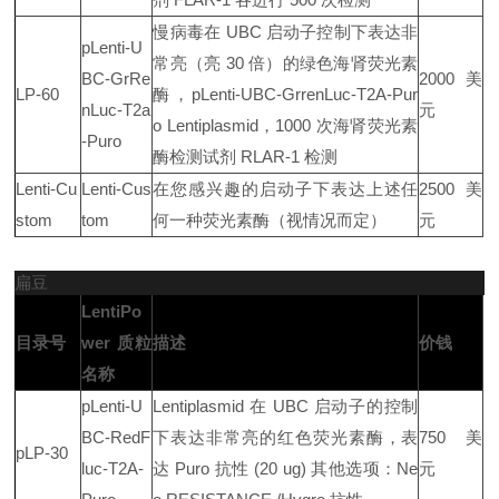
慢病毒在 UBC 启动子控制下表达非
pLenti-U
常亮（亮 30 倍）的绿色海肾荧光素
BC-GrRe
2000 美
LP-60
酶，pLenti-UBC-GrrenLuc-T2A-Pur
nLuc-T2a
元
o Lentiplasmid，1000 次海肾荧光素
-Puro
酶检测试剂 RLAR-1 检测
Lenti-Cu
Lenti-Cus
在您感兴趣的启动子下表达上述任
2500 美
stom
tom
何一种荧光素酶（视情况而定）
元
扁豆
LentiPo
目录号
wer 质粒
描述
价钱
名称
pLenti-U
Lentiplasmid 在 UBC 启动子的控制
BC-RedF
下表达非常亮的红色荧光素酶，表
750 美
pLP-30
luc-T2A-
达 Puro 抗性 (20 ug) 其他选项：Ne
元