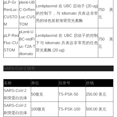
pLP-Gr
plenti-UB
Lentiplasmid 在 UBC 启动子 (20 ug)
RenLuc-
C-GrRen
750 美
的控制下，与 tdtomato 共表达非常
CUSTO
Luc-CUS
元
亮的绿色发射海肾荧光素酶
M
TOM
pLenti-U
pLP-Red
Lentiplasmid 在 UBC 启动子的控制
BC-redFl
750 美
Fluc-CU
下与 tdtomato 共表达非常亮的红色
uc-T2A-T
元
STOM
荧光素酶 (20 ug)
dtomato
SARS-CoV-2 研究
名称
单位
目录号
价钱
SARS-CoV-2
50微克
TS-PSK-50
250.00 美元
刺突蛋白抗体
SARS-CoV-2
100微克
TS-PSK-100
500.00 美元
刺突蛋白抗体