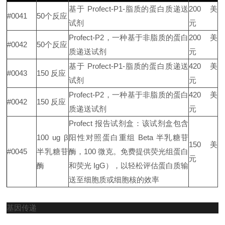
基于 Profect-P1-脂质的蛋白质递送
200 美
#0041
50个反应
试剂
元
Profect-P2，一种基于非脂质的蛋白
200 美
#0042
50个反应
质递送试剂
元
基于 Profect-P1-脂质的蛋白质递送
420 美
#0043
150 反应
试剂
元
Profect-P2，一种基于非脂质的蛋白
420 美
#0042
150 反应
质递送试剂
元
Profect 报告试剂盒：该试剂盒包含
100 ug β
阳性对照蛋白重组 Beta 半乳糖苷
150 美
#0045
半乳糖苷
酶，100 微克。
免费提供荧光组蛋白
元
酶
和荧光 IgG），以轻松评估蛋白质输
送至细胞质或细胞核的效率
基因传递