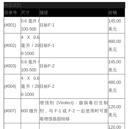
转染试剂
目录号
尺寸
描述
价钱
0.6 毫升 /
145.00
(#001)
目标F-1
100-500
美元
4 X 0.6
480.00
(#002)
毫升 / 20
目标F-1
美元
0-1000
0.6 毫升 /
145.00
(#003)
目标F-2
100-500
美元
4 X 0.6
480.00
(#004)
毫升 / 20
目标F-2
美元
0-1000
增强剂 (Virofect) - 腺病毒衍生制
120.00
(#007)
600 微升
剂，与 F-1 或 F-2 一起使用时可显
美元
着增强基因转移
120.00