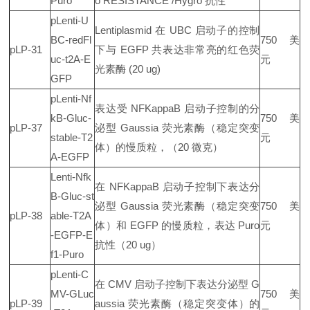
Puro
o RESISTANCE /Hygro 抗性
pLenti-U
Lentiplasmid 在 UBC 启动子的控制
BC-redFl
750 美
pLP-31
下与 EGFP 共表达非常亮的红色荧
uc-t2A-E
元
光素酶 (20 ug)
GFP
pLenti-Nf
表达受 NFKappaB 启动子控制的分
kB-Gluc-
750 美
pLP-37
泌型 Gaussia 荧光素酶（稳定突变
stable-T2
元
体）的慢质粒，（20 微克）
A-EGFP
Lenti-Nfk
在 NFKappaB 启动子控制下表达分
B-Gluc-st
泌型 Gaussia 荧光素酶（稳定突变
750 美
pLP-38
able-T2A
体）和 EGFP 的慢质粒，表达 Puro
元
-EGFP-E
抗性（20 ug）
f1-Puro
pLenti-C
在 CMV 启动子控制下表达分泌型 G
MV-GLuc
750 美
pLP-39
aussia 荧光素酶（稳定突变体）的