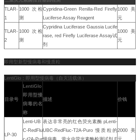
TLAR-
1000 次检
Cypridina-Green Renilla-Red Firefly
1000 美
1
测
Luciferse Assay Reagent
元
Cypridina Luciferase Gaussia Lucife
TLAR-
1000 次检
1000 美
rase, red Firefly Luciferase Assay试
2
测
元
剂
即用型新型慢病毒和慢质粒
LentiGlo：即用型慢病毒（自灭活载体）
LentiGlo
即用型慢
目录号
描述
价钱
病毒的名
称
Lenti-UB
表达非常亮的红色荧光素酶 pLenti-
C-RedFlu
UBC-RedFluc-T2A-Puro 慢质粒的
2000 美
LP-30
c-t2A-Pur
慢病毒，萤火虫荧光素酶检测试剂 F
元