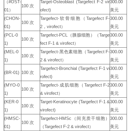
（#OST-
Target-Osteoblast (Targefect F-2 vir
300.00
100 次
01）
ofect)
美元
(CHON-
Targefect-软骨细胞（Targefect F-
300.00
100 次
01)
2，virofect）
美元
(PCL-0
Targefect-PCL（胰腺细胞）（Targe
300.00
100 次
1)
fect F-1 & virofect）
美元
(MEL-0
Targefect-黑色素细胞（Targefect F-
300.00
100 次
1)
2 & virofect）
美元
Targefect-Bronchial (Targefect F-1 vi
300.00
(BR-01)
100 次
rofect)
美元
(MYO-0
Targefect-成肌细胞（Targefect F-2
300.00
100 次
1)
& virofect）
美元
(KER-0
Target-Keratinocyte (Targefect F-1 &
300.00
100 次
1)
virofect)
美元
(HMSC-
Targefect-HMSc（间充质干细胞）
300.00
100 次
01)
（Targefect F-2 & virofect）
美元