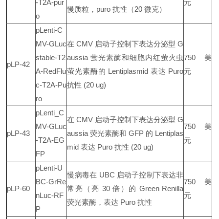
-T2A-pur
元
慢质粒，puro 抗性（20 微克）
o
pLenti-C
MV-GLuc
在 CMV 启动子控制下表达分泌型 G
stable-T2
aussia 萤光素酶和细胞内红萤火虫
750 美
pLP-42
A-RedFlu
萤光素酶的 Lentiplasmid 表达 Puro
元
c-T2A-Pu
抗性 (20 ug)
ro
pLenti_C
在 CMV 启动子控制下表达分泌型 G
MV-GLuc
750 美
pLP-43
aussia 荧光素酶和 GFP 的 Lentiplas
-T2A-EG
元
mid 表达 Puro 抗性 (20 ug)
FP
pLenti-U
慢病毒在 UBC 启动子控制下表达非
BC-GrRe
750 美
pLP-60
常亮（亮 30 倍）的 Green Renilla
nLuc-RF
元
荧光素酶，表达 Puro 抗性
P