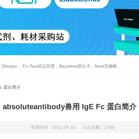
est武汉菲恩，Beyotime碧云天，Nest无锡耐思，Elabscience伊莱瑞特，Macklin麦克林生物，Cobioer科佰生物
E Fc 蛋白简介
absoluteantibody兽用 IgE Fc 蛋白简介
更新时间：2021-08-10 点击次数：2740