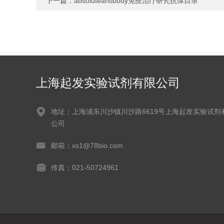
下一篇：
absoluteantibody免疫治疗研究抗体目录
上海起发实验试剂有限公司
地址：上海浦东川沙镇川沙路6619号上海起发实验试剂
公司
邮箱：xs1@78bio.com
传真：021-50724961