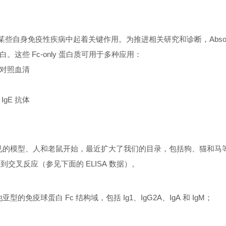
和某些自身免疫性疾病中起着关键作用。为推进
相关研究和诊断，Absolute
。这些 Fc-only 蛋白质可用于多种应用：
的对照血清
gE 抗体
们从常见的模型、人和老鼠开始，最近扩大了我们的目录，包括狗、猫和
察到交叉反应（参见下面的 ELISA 数据）。
的免疫球蛋白 Fc 结构域，包括 Ig1、IgG2A、IgA 和 IgM；