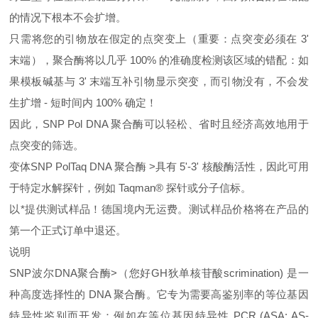
的情况下根本不会扩增。
只需将您的引物放在假定的点突变上（重要：点突变必须在 3'
末端），聚合酶将以几乎 100% 的准确度检测该区域的错配：如
果模板碱基与 3' 末端互补引物显示突变，而引物没有，不会发
生扩增 - 短时间内 100% 确定！
因此，SNP Pol DNA 聚合酶可以轻松、省时且经济高效地用于
点突变的筛选。
变体SNP PolTaq DNA 聚合酶 >具有 5'-3' 核酸酶活性，因此可用
于特定水解探针，例如 Taqman® 探针或分子信标。
以*提供测试样品！德国境内无运费。测试样品价格将在产品的
第一个正式订单中退还。
说明
SNP波尔DNA聚合酶>（您好GH狄单核苷酸scrimination) 是一
种高度选择性的 DNA 聚合酶。它专为需要高鉴别率的等位基因
特异性鉴别而开发：例如在等位基因特异性 PCR (ASA; AS-