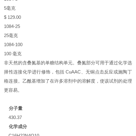
5毫克
$ 129.00
1084-25
25毫克
1084-100
100 毫克
非天然的含叠氮基的单糖结构单元。叠氮部分可用于通过化学选
择性连接化学进行修饰，包括 CuAAC、无铜点击反应或施陶丁
格连接。乙酰基增加了在许多溶剂中的溶解度，使该试剂的处理
更容易。
分子量
430.37
化学成分
C16H22N4O10