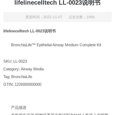
lifelinecelltech LL-0023说明书
更新时间：2022-11-07 点击次数：1990
lifelinecelltech LL-0023说明书
BronchiaLife™ Epithelial Airway Medium Complete Kit
SKU:
LL-0023
Category:
Airway Media
Tag:
BronchiaLife
GTIN:
1226000000000
产品描述