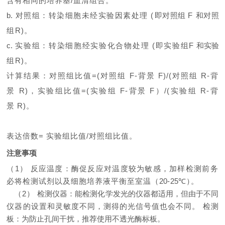
含有相同的培养基
/
血清组合。
b.
对照组：转染细胞未经实验因素处理
(
即对照组
F
和对照
组
R)
。
c.
实验组：转染细胞经实验化合物处理
(
即实验组
F
和实验
组
R)
。
计算结果：对照组比值
=(
对照组
F-
背景
F)/(
对照组
R-
背
景
R)
，实验组比值
=(
实验组
F-
背景
F
）
/(
实验组
R-
背
景
R)
。
表达倍数
=
实验组比值
/
对照组比值。
注意事项
（
1）
反应温度：酶促反应对温度较为敏感，加样检测前务
必将检测试剂以及细胞培养液平衡至室温
（
2
0
-
2
5
℃
）
。
（
2）
检测仪器：能检测化学发光的仪器都适用，但由于不同
仪器的设置和灵敏度不同，测得的光信号值也
会不同。
检测
板：为防止孔间干扰，推荐使用不透光酶标板。