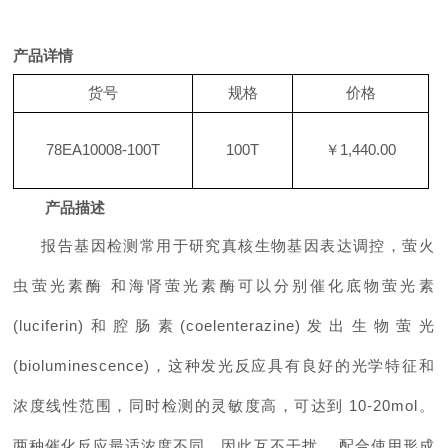
产品详情
货号
规格
价格
78EA10008-100T
100T
￥
1,440.00
产品描述
报告基因检测常用于研究真核生物基因表达调控，萤火
虫萤光素酶
和海肾萤光素酶可以分别催化底物萤光素
(luciferin)
和腔肠素
(coelenterazine)
发出生物萤光
(bioluminescence)
，这种发光反应具有良好的光学特征和
浓度线性范围，同时检测的灵敏度高，可达到
10-20mol
。
两种催化反应最适浓度不同，因此互不干扰，
配合使用形成