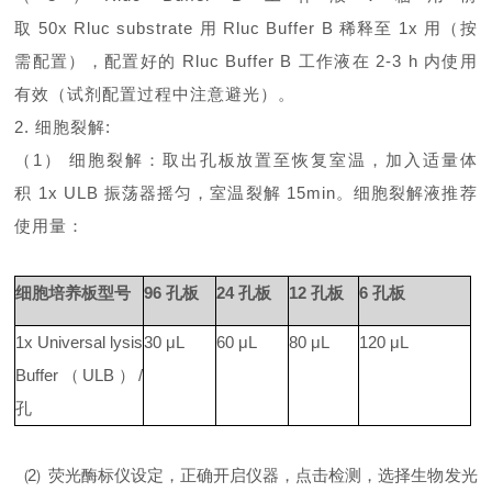
取
50x Rluc substrate
用
Rluc Buffer B
稀释至
1x
用（按
需配置），配置好的
Rluc Buffer B
工作液在
2-3 h
内使用
有效（试剂配置过程中注意避光）。
2.
细胞裂解
:
（
1） 细胞裂解：取出孔板放置至恢复室温，加入适量体
积
1x ULB
振荡器摇匀，室温裂解
15min
。细胞裂解液推荐
使用量：
细胞培养板型号
96
孔板
24
孔板
12
孔板
6
孔板
1x Universal lysis
30 μL
60 μL
80 μL
120 μL
Buffer
（
ULB
）
/
孔
（
2）
荧光酶标仪设定，正确开启仪器，点击检测，选择生物发光