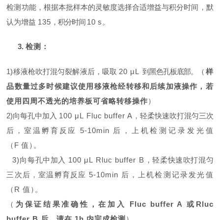
检测功能，根据本批样本的灵敏度选择合
适增益与积分时间，默
认为增益
135
，积分时间
10
s
。
3.
检测：
1)移液枪吹打混匀裂解液后，吸取
20
μL
到黑色孔板底部。
（
样
品数量过多时候建议使用移液枪经转移和后续加液操作，若
使用四周不透光的培养板可省略转移操作
）
2)向每孔中加入
100 μL
Fluc
buffer
A
，轻柔快速吹打混匀三次
后，室温孵育反应
5-10min
后，上机检测记录发光值
（
F
值
）
。
3)
向每孔中加入
100 μL Rluc buffer B
，轻柔快速吹打混匀
三次后，室温孵育反应
5-10min
后，上机检测记录发光值
（
R
值
）
。
（
为保证结果准确性，在加入
Fluc buffer A
或
Rluc
buffer B
后，请在
1h
内完成检测
）