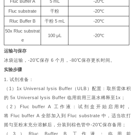
Fluc Buffer A
5 mL
-20℃
Fluc substrate
干粉
-20℃
Rluc Buffer B
干粉
5 mL
-20℃
50x Rluc substrat
100 μL
-20℃
e
运输与保存
冰袋运输，
-20
℃保存
6
个月，
-80
℃保存更长时间。
实验步骤
1.
试剂准备：
（
1
）
1x Universal lysis Buffer
（
ULB
）配置：取所需体积
的
5x Universal lysis Buffer
临用前用三蒸水稀释至
1x
；
（
2）
Fluc buffer A
工作液：试剂盒开始
启用时，
将
Fluc buffer A
全部加入到
Fluc substrate
中，适当吹打
摇匀至粉末充分溶解后，分装到棕色管中
-20℃
保存备用；
（
3）
Rluc Buffer B
工作液：临用前