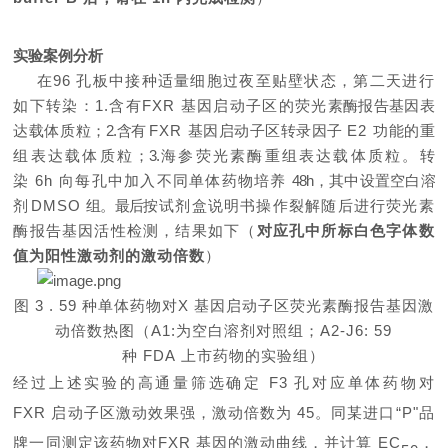
实验案例分析
在
96
孔板中接种适量细胞过夜至贴壁状态，第二天进行
如下转染：
1.
含有
FXR
基因启动子区的荧光
素酶报告基因表
达载体质粒；
2.
含有
FXR
基因启动子区转录因子
E2
功能的重
组表达载体质粒；
3.
海参荧光
素酶重组表达载体质粒。转
染
6h
向每孔中加入不同单体药物培养
48h
，其中设置空白溶
剂
DMSO
组。最后
按试剂盒说明书操作裂解随后进行荧光素
酶报告基因活性检测，结果如下（
对应孔中所标白色字体数
值为阳性激动剂的激动倍数
）
图
3 . 59
种单体药物对
X
基因启动子区荧光素酶报告基因激
动倍数热图（
A1:
为空白溶剂对照组；
A2-J6: 59
种
FDA
上市药物的实验组）
经过上述实验的高通量筛选确定
F3
孔对应单体药物对
FXR
启动子区激动效果强，激动倍数为
45
。同某进口
“
P
"品
牌一同测定该药物对
FXR
基因的激动曲线，并计算
EC
，