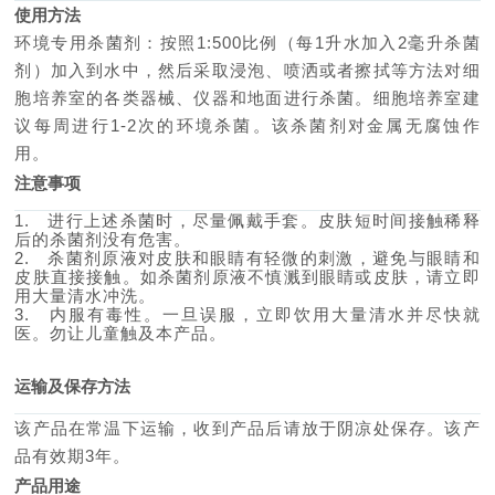
使用方法
环境专用杀菌剂：按照
1:500比例（每1升水加入2毫升杀菌
剂）加入到水中，然后采取浸泡、喷洒或者擦拭等方法对细
胞培养室的各类器械、仪器和地面进行杀菌。细胞培养室建
议每周进行1-2次的环境杀菌。该杀菌剂对金属无腐蚀作
用。
注意事项
1.
进行上述杀菌时，尽量佩戴手套。皮肤短时间接触稀释
后的杀菌剂没有危害。
2.
杀菌剂原液对皮肤和眼睛有轻微的刺激，避免与眼睛和
皮肤直接接触。如杀菌剂原液不慎溅到眼睛或皮肤，请立即
用大量清水冲洗。
3.
内服有毒性。一旦误服，立即饮用大量清水并尽快就
医。勿让儿童触及本产品。
运输及保存方法
该产品在常温下运输，收到产品后请放于阴凉处保存。该产
品有效期
3年。
产品用途