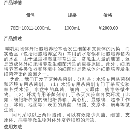
产品详情
货号
规格
价格
78EH10011-1000mL
1000mL
￥
2000.00
产品描述
哺乳动物体外细胞培养经常会发生细菌和支原体的污染，而
实验室（包括细胞培养室内）常用的水浴锅和细胞培养箱内
的水盆，由于温度和湿度非常适宜，常滋生大量的细菌，这
是造成体外细胞培养发生细菌污染的重要原因。此外，细胞
培养室各类仪器和环境中的细菌也是造成体外细胞培养发生
细菌污染的原因之一。
为此，我们开发了两种杀菌剂，分别是：水浴专用杀菌剂
和环境专用杀菌剂。（
1）水浴专用杀菌剂专门于杀灭实验
室各类水浴、水盆中的真菌、细菌、支原体、病毒等微生
物。（2）环境专用杀菌剂专门于杀灭实验室各类环境（比
如：细胞培养室的细胞培养箱、离心机、显微镜、超净工作
台、冰箱、地面等）表面的真菌、细菌、支原体、病毒等微
生物。
同时采取以上两种措施，可以有效减少真菌、细菌、支
原体、病毒等微生物对体外培养细胞的污染。
使用方法