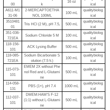
16
oz
00
k
ical
A611-M1
2-MERCAPTOETHA
qualitybiolog
100
mL
31-06
NOL 100ML
ical
3510481
qualitybiolog
Tris HCl (2 M), pH 7.5,
500
mL
01
ical
351-036-
qualitybiolog
Sodium Chloride 5 M
100
mL
721EA
ical
118-156-
qualitybiolog
ACK Lysing Buffer
500
mL
101
ical
118-085-
Sodium Bicarbonate S
qualitybiolog
100
mL
721EA
olution (7.5
％
)
ical
EMEM 2X without Phe
115-073-
qualitybiolog
nol Red and L-Glutami
500
mL
101
ical
ne
114-058-
qualitybiolog
PBS (1
×
), pH 7.4
1000
mL
131
ical
DMEM:HAM’S F-12
112-037-
qualitybiolog
(1:1) without L-Glutami
500 mL
101
ical
ne