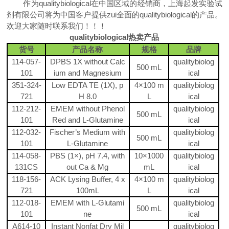
作为
qualitybiological
在
中国
区域
的
经销商
，
上海起发实验试
剂有限公司
将为中国客户提供
zui
全面的
qualitybiological
的产品。
欢迎大家随时联系我们！！！
qualitybiological
热卖产品
货号
产品名称
规格
品牌
114-057-
DPBS 1X without Calc
qualitybiolog
500
mL
101
ium and Magnesium
ical
351-324-
Low EDTA TE (1X), p
4
×
100 m
qualitybiolog
721
H 8.0
L
ical
112-212-
EMEM without Phenol
qualitybiolog
500
mL
101
Red and L-Glutamine
ical
112-032-
Fischer’s Medium with
qualitybiolog
500
mL
101
L-Glutamine
ical
114-058-
PBS (1
×
), pH 7.4, with
10
×
1000
qualitybiolog
131CS
out Ca & Mg
mL
ical
118-156-
ACK Lysing Buffer, 4 x
4
×
100
m
qualitybiolog
721
100mL
L
ical
112-018-
EMEM with L-Glutami
qualitybiolog
500
mL
101
ne
ical
A614-10
Instant Nonfat Dry Mil
qualitybiolog