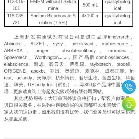
112-016-
EMEM without L-Gluta
qualitybiolog
500
mL
101
mine
ical
118-085-
Sodium Bicarbonate S
4
×
100 m
qualitybiolog
721
olution (7.5
％
)
L
ical
上海起发实验试剂有限公司是进口品牌
innovrsrch
、
Abbiotec
、
ALZET
、
sysy
、
biorelevant
、
mybiosource
、
ABBEXA
、
progen
、
absoluteantibody
、
moradec
、
Spherotech
、
Worthington......
，国产品牌
opmbiosciences
、
elabscience
、耐思、碧云天、博奥森、
raybiotech
、
procell
、
ORIGENE
、
apexbt
、罗恩、奥浦迈、麦克林、成都正能、
fn-
test
、
uelandy
、天净沙、杭州博日、君研生物、蓝图生物、科佰
迪、华美、
UElandy Inc
（试剂）
......
等
300
多个品牌中国授权代
理，更多请查询上海起发实验试剂有限公司网站
。
其他优势服务：大订单国外谈价格折扣，帮客户做审批，
进口报关服务，在采购中遇到难买的东西都可以来问我们，不一
定从我们这边走，如果我们没有优势，我们业务员也可以告诉您
从哪里采购。