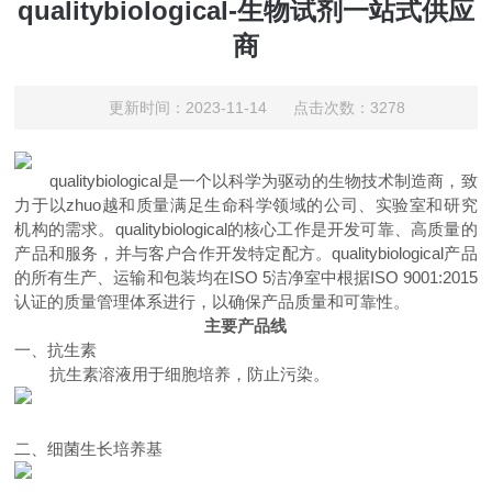
qualitybiological-生物试剂一站式供应
商
更新时间：2023-11-14 点击次数：3278
qualitybiological
是一个以科学为驱动的生物技术制造商，致
力于以zhuo越和质量满足生命科学
领域的
公司、实验室和研究
机构的需求。
qualitybiological
的核心工作是开发可靠、高质量的
产品和服务，并与客户合作开发特定配方。
qualitybiological
产品
的所有
生产
、
运输
和包装均在
ISO 5
洁净室中根据
ISO 9001:2015
认证的质量管理体系进行，以确保产品质量和可靠性
。
主要产品线
一、
抗生素
抗生素溶液
用于
细胞培养
，
防止
污染。
二、
细菌生长培养基