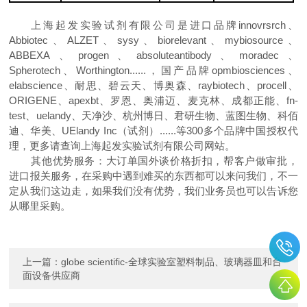
上海起发实验试剂有限公司是进口品牌
innovrsrch
、
Abbiotec
、
ALZET
、
sysy
、
biorelevant
、
mybiosource
、
ABBEXA
、
progen
、
absoluteantibody
、
moradec
、
Spherotech
、
Worthington......
，国产品牌
opmbiosciences
、
elabscience
、耐思、碧云天、博奥森、
raybiotech
、
procell
、
ORIGENE
、
apexbt
、罗恩、奥浦迈、麦克林、成都正能、
fn-
test
、
uelandy
、天净沙、杭州博日、君研生物、蓝图生物、科佰
迪、华美、
UElandy Inc
（试剂）
......
等
300
多个品牌中国授权代
理，更多请查询上海起发实验试剂有限公司网站
。
其他优势服务：大订单国外谈价格折扣，帮客户做审批，
进口报关服务，在采购中遇到难买的东西都可以来问我们，不一
定从我们这边走，如果我们没有优势，我们业务员也可以告诉您
从哪里采购。
上一篇：
globe scientific-全球实验室塑料制品、玻璃器皿和台
面设备供应商