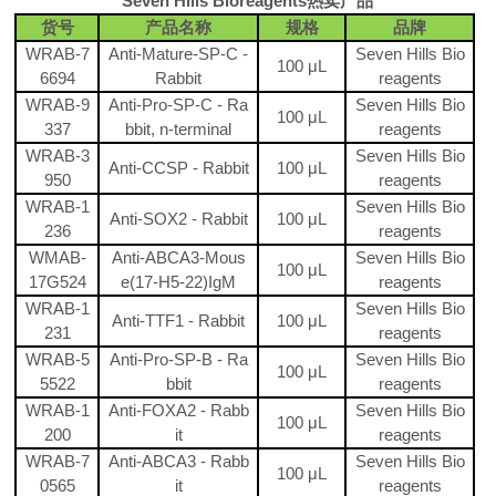
Seven Hills Bioreagents
热卖产品
货号
产品名称
规格
品牌
WRAB-7
Anti-Mature-SP-C -
Seven Hills Bio
100 μL
6694
Rabbit
reagents
WRAB-9
Anti-Pro-SP-C - Ra
Seven Hills Bio
100 μL
337
bbit, n-terminal
reagents
WRAB-3
Seven Hills Bio
Anti-CCSP - Rabbit
100 μL
950
reagents
WRAB-1
Seven Hills Bio
Anti-SOX2 - Rabbit
100 μL
236
reagents
WMAB-
Anti-ABCA3-Mous
Seven Hills Bio
100 μL
17G524
e(17-H5-22)IgM
reagents
WRAB-1
Seven Hills Bio
Anti-TTF1 - Rabbit
100 μL
231
reagents
WRAB-5
Anti-Pro-SP-B - Ra
Seven Hills Bio
100 μL
5522
bbit
reagents
WRAB-1
Anti-FOXA2 - Rabb
Seven Hills Bio
100 μL
200
it
reagents
WRAB-7
Anti-ABCA3 - Rabb
Seven Hills Bio
100 μL
0565
it
reagents