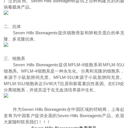
广泛的应用。
Seven Hills Bioreagents
提供上百种构建完好的腺
病毒载体产品。
二、
抗体
Seven Hills Bioreagents
提供细胞骨架和肺相关蛋白的单克
隆、多克隆抗体。
三、
细胞系
Seven Hills Bioreagents
提供
MFLM-4
细胞系和
MFLM-91U
细胞系。
MFLM-4
细胞系是一种永生化、分离和克隆的细胞系，
来源于小鼠胎肺间充质。
MFLM-91U
来源于小鼠胎肺间充质。
MFLM-91U
细胞表达
SV40
大
T
抗原和新霉素抗性基因。在
E19
处
分离细胞系，并使其适于在无血清培养基中生长。
作为
Seven Hills Bioreagents
在
中国
区域
的
经销商
，
上海起
发
将为中国客户提供全面的
Seven Hills Bioreagents
产品。欢迎
大家随时联系我们
！！！