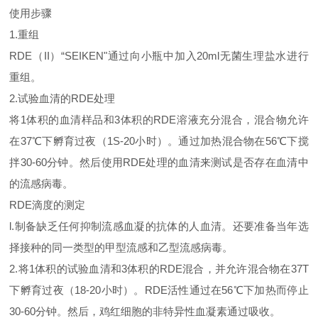
使用步骤
1.重组
RDE（II）“SEIKEN"通过向小瓶中加入20ml无菌生理盐水进行
重组。
2.试验血清的RDE处理
将1体积的血清样品和3体积的RDE溶液充分混合，混合物允许
在37℃下孵育过夜（1S-20小时）。通过加热混合物在56℃下搅
拌30-60分钟。然后使用RDE处理的血清来测试是否存在血清中
的流感病毒。
RDE滴度的测定
l.制备缺乏任何抑制流感血凝的抗体的人血清。还要准备当年选
择接种的同一类型的甲型流感和乙型流感病毒。
2.将1体积的试验血清和3体积的RDE混合，并允许混合物在37T
下孵育过夜（18-20小时）。RDE活性通过在56℃下加热而停止
30-60分钟。然后，鸡红细胞的非特异性血凝素通过吸收。