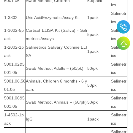
5001.06
Swab Method, Children
50/pack
ics
Salimetr
1-3802
Uric AcidEnzymatic Assay Kit
1pack
ics
1-3002-5p
Cortisol ELISA Kit (Saliva) - Sali
Salimetr
5pack
ack
metrics Assays
ics
1-2002-1p
Salimetrics Salivary Cotinine ELI
Salimetr
1pack
ack
SA
ics
5001.02&5
Salimetr
Swab Method, Adults – (50/pk)
50/pk
001.05
ics
5001.06,50
Animals, Children 6 months - 6 y
Salimetr
50pk
01.05
ears
ics
5001.06&5
Salimetr
Swab Method, Animals – (50/pk)
50/pk
001.05
ics
1-4502-1p
Salimetr
IgG
1pack
ack
ics
Salimetr