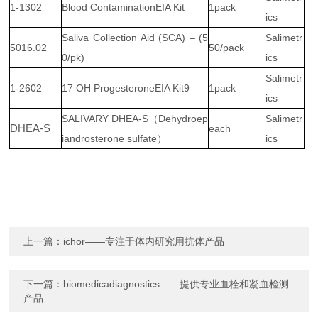
1-1302
Blood ContaminationEIA Kit
1pack
ics
Saliva Collection Aid (SCA) – (5
Salimetr
5016.02
50/pack
0/pk)
ics
Salimetr
1-2602
17 OH ProgesteroneEIA Kit9
1pack
ics
SALIVARY DHEA-S（Dehydroep
Salimetr
DHEA-S
each
iandrosterone sulfate）
ics
上一篇：
ichor——专注于体内研究用抗体产品
下一篇：
biomedicadiagnostics——提供专业血栓和凝血检测
产品