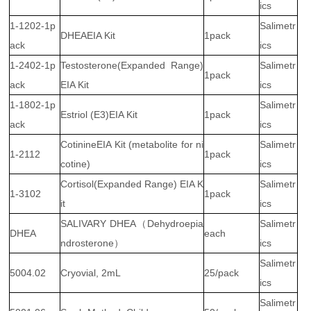
ics
1-1202-1p
Salimetr
DHEAEIA Kit
1pack
ack
ics
1-2402-1p
Testosterone(Expanded Range)
Salimetr
1pack
ack
EIA Kit
ics
1-1802-1p
Salimetr
Estriol (E3)EIA Kit
1pack
ack
ics
CotinineEIA Kit (metabolite for ni
Salimetr
1-2112
1pack
cotine)
ics
Cortisol(Expanded Range) EIA K
Salimetr
1-3102
1pack
it
ics
SALIVARY DHEA（Dehydroepia
Salimetr
DHEA
each
ndrosterone）
ics
Salimetr
5004.02
Cryovial, 2mL
25/pack
ics
Salimetr