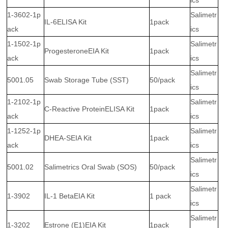
1-3602-1p
Salimetr
IL-6ELISA Kit
1pack
ack
ics
1-1502-1p
Salimetr
ProgesteroneEIA Kit
1pack
ack
ics
Salimetr
5001.05
Swab Storage Tube (SST)
50/pack
ics
1-2102-1p
Salimetr
C-Reactive ProteinELISA Kit
1pack
ack
ics
1-1252-1p
Salimetr
DHEA-SEIA Kit
1pack
ack
ics
Salimetr
5001.02
Salimetrics Oral Swab (SOS)
50/pack
ics
Salimetr
1-3902
IL-1 BetaEIA Kit
1 pack
ics
Salimetr
1-3202
Estrone (E1)EIA Kit
1pack