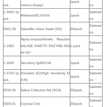
1pack
ack
metrics Assays
ics
1-3402-1p
Salimetr
MelatoninELISA Kit
1pack
ack
ics
Salimetr
5001.08
SalivaBio Infant Swab (SIS)
50/pack
ics
Alpha-amylaseKinetic Reaction
Salimetr
1-1902
KitLASE KINETIC ENZYME ASS
1 pack
ics
AY KIT
Salimetr
1-1602
Secretory IgAEIA Kit
1pack
ics
1-3702-1p
Estradiol (E2)High Sensitivity EI
Salimetr
1pack
ack
A Kit
ics
Salimetr
5016.04
Saliva Collection Aid (SCA)
50/pack
ics
Salimetr
5004.01
Cryovial 2mL
25/pack
ics