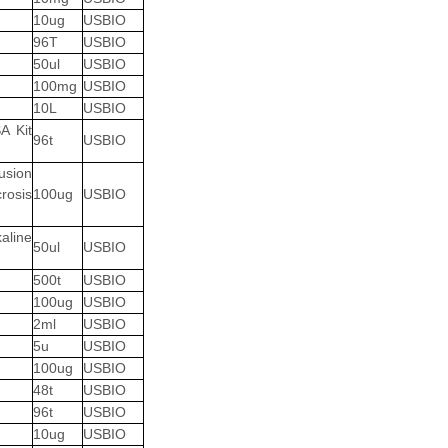
10ug
USBIO
96T
USBIO
50ul
USBIO
100mg
USBIO
10L
USBIO
A Kit
96t
USBIO
usion
rosis
100ug
USBIO
aline
50ul
USBIO
500t
USBIO
100ug
USBIO
2ml
USBIO
5u
USBIO
100ug
USBIO
48t
USBIO
96t
USBIO
10ug
USBIO