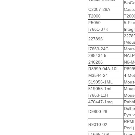
BioG
C2087-28A
Caspa
T2000
T2000
F5050
5-Flu
I7661-37K
Integ
22789
227896
(Mou
I7663-24C
Mouse
298434.5
NALP3
240206
N6-Me
R8999-04A-10L
R8999
M3544-24
4-Met
519056-1ML
Mouse
519055-1ml
Mouse
I7663-11H
Mouse
470447-1mg
Rabbi
Dulb
D9800-26
Pyruv
RPMI 
R9010-02
Red (
L1665-10A
Lens 