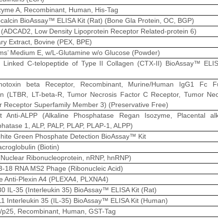
yme A, Recombinant, Human, His-Tag
calcin BioAssay™ ELISA Kit (Rat) (Bone Gla Protein, OC, BGP)
(ADCAD2, Low Density Lipoprotein Receptor Related-protein 6)
tary Extract, Bovine (PEX, BPE)
ams’ Medium E, w/L-Glutamine w/o Glucose (Powder)
 Linked C-telopeptide of Type II Collagen (CTX-II) BioAssay™ ELIS
hotoxin beta Receptor, Recombinant, Murine/Human IgG1 Fc F
in (LTBR, LT-beta-R, Tumor Necrosis Factor C Receptor, Tumor Nec
r Receptor Superfamily Member 3) (Preservative Free)
t Anti-ALPP (Alkaline Phosphatase Regan Isozyme, Placental alk
hatase 1, ALP, PALP, PLAP, PLAP-1, ALPP)
hite Green Phosphate Detection BioAssay™ Kit
croglobulin (Biotin)
Nuclear Ribonucleoprotein, nRNP, hnRNP)
-18 RNA MS2 Phage (Ribonucleic Acid)
 Anti-Plexin A4 (PLEXA4, PLXNA4)
0 IL-35 (Interleukin 35) BioAssay™ ELISA Kit (Rat)
1 Interleukin 35 (IL-35) BioAssay™ ELISA Kit (Human)
/p25, Recombinant, Human, GST-Tag