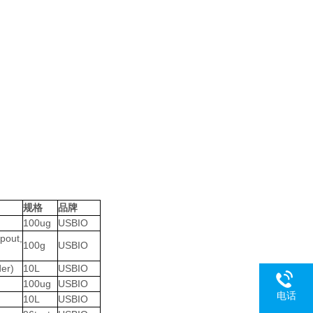
规格
品牌
100ug
USBIO
pout,
100g
USBIO
er)
10L
USBIO
100ug
USBIO
电话
10L
USBIO