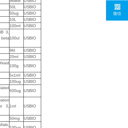
96test
USBIO
50L
USBIO
50ug
USBIO
微信
10L
USBIO
100ml
USBIO
BB 3,
 beta
100ul
USBIO
96t
USBIO
20ml
USBIO
Yeast
100g
USBIO
5x1ml
USBIO
100ug
USBIO
iated
500ug
USBIO
ation
nt 3,
1ml
USBIO
50mg
USBIO
Male,
100ug
USBIO