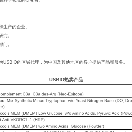
生命科学领域的研究者。
和生产的企业。
研究。
部门。
为USBIO的区域代理，为中国及其他地区的客户提供产品和服务。
USBIO热卖产品
Complement C3a, C3a des-Arg (Neo-Epitope)
out Mix Synthetic Minus Tryptophan w/o Yeast Nitrogen Base (DO, Dro
er)
cco’s MEM (DMEM) Low Glucose, w/o Amino Acids, Pyruvic Acid (Powd
t Anti-VKORC1L1 (HRP)
cco’s MEM (DMEM) w/o Amino Acids, Glucose (Powder)