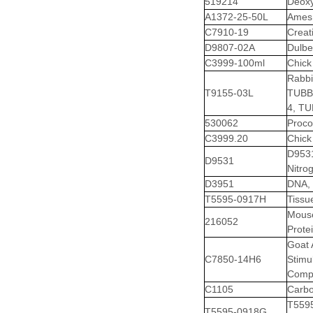
519214
Deox
A1372-25-50L
Ames 
C7910-19
Creat
D9807-02A
Dulbe
C3999-100ml
Chick 
Rabbi
T9155-03L
TUBB3
4, TU
530062
Proco
C3999.20
Chick 
D9531
D9531
Nitro
D3951
DNA, 
T5595-0917H
Tissu
Mouse
216052
Prote
Goat 
C7850-14H6
Stim
Compl
C1105
Carbo
T559
T5595-0918G