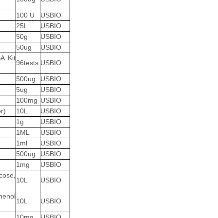
100 U
USBIO
25L
USBIO
50g
USBIO
50ug
USBIO
A Kit
96tests
USBIO
500ug
USBIO
5ug
USBIO
100mg
USBIO
r)
10L
USBIO
1g
USBIO
1ML
USBIO
1ml
USBIO
500ug
USBIO
1mg
USBIO
cose,
10L
USBIO
henol
10L
USBIO
10mg
USBIO