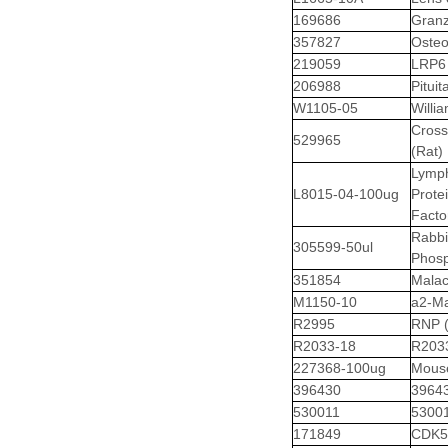
169686
Granz
357827
Osteo
219059
LRP6 
206988
Pitui
W1105-05
Willi
Cross
529965
(Rat)
Lymp
L8015-04-100ug
Prote
Facto
Rabbi
305599-50ul
Phosp
351854
Malac
M1150-10
a2-Ma
R2995
RNP (
R2033-18
R2033
227368-100ug
Mouse
396430
39643
530011
53001
171849
CDK5