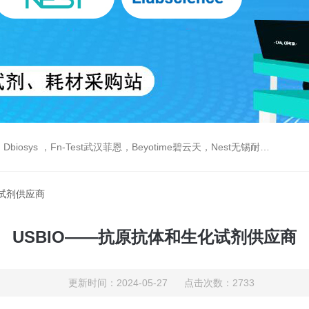
est武汉菲恩，Beyotime碧云天，Nest无锡耐思，Elabscience伊莱瑞特，Macklin麦克林生物，Cobioer科佰生物
化试剂供应商
USBIO——抗原抗体和生化试剂供应商
更新时间：2024-05-27 点击次数：2733