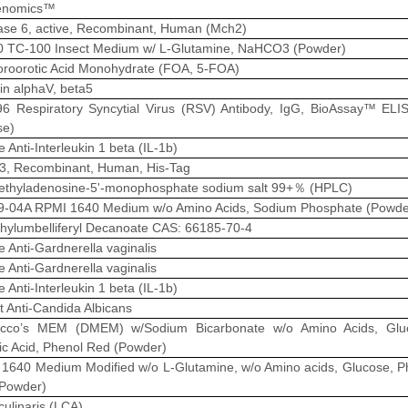
enomics™
se 6, active, Recombinant, Human (Mch2)
 TC-100 Insect Medium w/ L-Glutamine, NaHCO3 (Powder)
oroorotic Acid Monohydrate (FOA, 5-FOA)
rin alphaV, beta5
6 Respiratory Syncytial Virus (RSV) Antibody, IgG, BioAssay™ ELIS
se)
 Anti-Interleukin 1 beta (IL-1b)
, Recombinant, Human, His-Tag
thyladenosine-5'-monophosphate sodium salt 99+％ (HPLC)
-04A RPMI 1640 Medium w/o Amino Acids, Sodium Phosphate (Powde
hylumbelliferyl Decanoate CAS: 66185-70-4
 Anti-Gardnerella vaginalis
 Anti-Gardnerella vaginalis
 Anti-Interleukin 1 beta (IL-1b)
t Anti-Candida Albicans
ecco’s MEM (DMEM) w/Sodium Bicarbonate w/o Amino Acids, Glu
ic Acid, Phenol Red (Powder)
1640 Medium Modified w/o L-Glutamine, w/o Amino acids, Glucose, P
Powder)
culinaris (LCA)