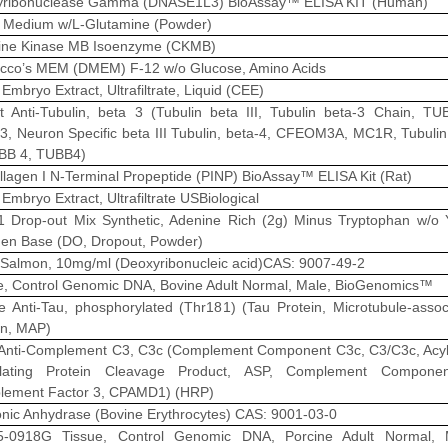
yribonuclease Gamma (DNASE1L3) BioAssay™ ELISA KIT (Human)
Medium w/L-Glutamine (Powder)
ine Kinase MB Isoenzyme (CKMB)
cco’s MEM (DMEM) F-12 w/o Glucose, Amino Acids
Embryo Extract, Ultrafiltrate, Liquid (CEE)
t Anti-Tubulin, beta 3 (Tubulin beta III, Tubulin beta-3 Chain, TU
, Neuron Specific beta III Tubulin, beta-4, CFEOM3A, MC1R, Tubulin
BB 4, TUBB4)
llagen I N-Terminal Propeptide (PINP) BioAssay™ ELISA Kit (Rat)
Embryo Extract, Ultrafiltrate USBiological
 Drop-out Mix Synthetic, Adenine Rich (2g) Minus Tryptophan w/o 
gen Base (DO, Dropout, Powder)
Salmon, 10mg/ml (Deoxyribonucleic acid)CAS: 9007-49-2
e, Control Genomic DNA, Bovine Adult Normal, Male, BioGenomics™
 Anti-Tau, phosphorylated (Thr181) (Tau Protein, Microtubule-assoc
in, MAP)
Anti-Complement C3, C3c (Complement Component C3c, C3/C3c, Acyl
ulating Protein Cleavage Product, ASP, Complement Compone
ement Factor 3, CPAMD1) (HRP)
nic Anhydrase (Bovine Erythrocytes) CAS: 9001-03-0
5-0918G Tissue, Control Genomic DNA, Porcine Adult Normal, 