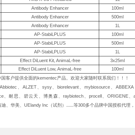
Antibody Enhancer
100ml
Antibody Enhancer
500ml
Antibody Enhancer
1L
AP-StabiLPLUS
100ml
AP-StabiLPLUS
500ml
AP-StabiLPLUS
1L
Effect DiLuent Kit, AnimaL-free
3x25ml
Effect DiLuent Low, AnimaL-free
100ml
中国客户提供全面的kementec产品。欢迎大家随时联系我们！！！
LZET、sysy、biorelevant、mybiosource、ABBEXA、prog
、elabscience、耐思、碧云天、博奥森、raybiotech、procell、OR
、华美、UElandy Inc（试剂）......等300多个品牌中国