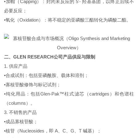
•加帽（Capping）：封闭未反应的 5'- 羟基基团，以终止后续不
必要反应；
•氧化（Oxidation）：将不稳定的亚磷酸三酯转化为磷酸二酯。
二、GLEN RESEARCH公司产品供应与限制
1. 供应产品
•合成试剂：包括亚磷酰胺、载体和溶剂；
•寡核苷酸修饰与标记试剂；
•纯化用品：包括Glen-Pak™柱式滤芯（cartridges）和色谱柱
（columns）。
3. 不销售的产品
•成品寡核苷酸；
•核苷（Nucleosides，即 A、C、G、T 碱基）；