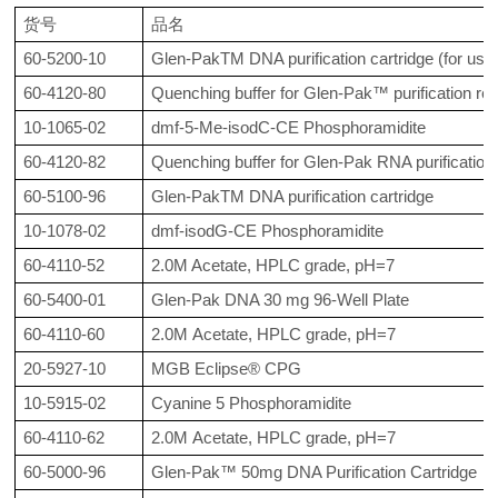
货号
品名
60-5200-10
Glen-PakTM DNA purification cartridge (for use 
60-4120-80
Quenching buffer for Glen-Pak™ purification rea
10-1065-02
dmf-5-Me-isodC-CE Phosphoramidite
60-4120-82
Quenching buffer for Glen-Pak RNA purification
60-5100-96
Glen-PakTM DNA purification cartridge
10-1078-02
dmf-isodG-CE Phosphoramidite
60-4110-52
2.0M Acetate, HPLC grade, pH=7
60-5400-01
Glen-Pak DNA 30 mg 96-Well Plate
60-4110-60
2.0M Acetate, HPLC grade, pH=7
20-5927-10
MGB Eclipse® CPG
10-5915-02
Cyanine 5 Phosphoramidite
60-4110-62
2.0M Acetate, HPLC grade, pH=7
60-5000-96
Glen-Pak™ 50mg DNA Purification Cartridge