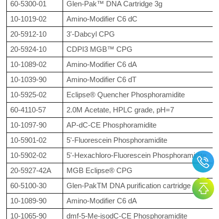
60-5300-01
Glen-Pak™ DNA Cartridge 3g
10-1019-02
Amino-Modifier C6 dC
20-5912-10
3'-Dabcyl CPG
20-5924-10
CDPI3 MGB™ CPG
10-1089-02
Amino-Modifier C6 dA
10-1039-90
Amino-Modifier C6 dT
10-5925-02
Eclipse® Quencher Phosphoramidite
60-4110-57
2.0M Acetate, HPLC grade, pH=7
10-1097-90
AP-dC-CE Phosphoramidite
10-5901-02
5'-Fluorescein Phosphoramidite
10-5902-02
5'-Hexachloro-Fluorescein Phosphoramidite
20-5927-42A
MGB Eclipse® CPG
60-5100-30
Glen-PakTM DNA purification cartridge
10-1089-90
Amino-Modifier C6 dA
10-1065-90
dmf-5-Me-isodC-CE Phosphoramidite