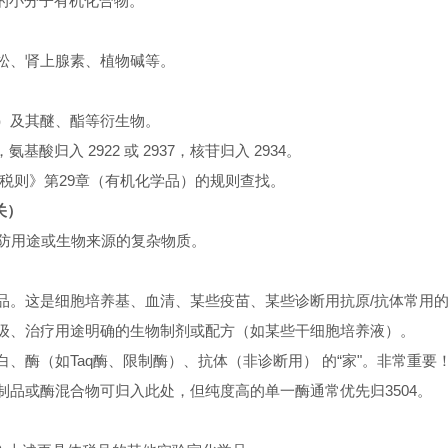
的小分子有机化合物。
米松、肾上腺素、植物碱等。
外）及其醚、酯等衍生物。
归入 2922 或 2937，核苷归入 2934。
税则》第29章（有机化学品）的规则查找。
关）
预防用途或生物来源的复杂物质。
是细胞培养基、血清、某些疫苗、某些诊断用抗原/抗体常用的编码。子目 3
床级、治疗用途明确的生物制剂或配方（如某些干细胞培养液）。
酶（如Taq酶、限制酶）、抗体（非诊断用） 的“家"。非常重要！子目 
酶制品或酶混合物可归入此处，但纯度高的单一酶通常优先归3504。