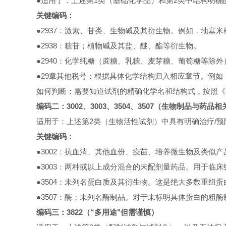
●适用于：上述第1类（基础化学品）和第2类中结构明确
关键编码：
●2937：激素、苷类、生物碱及其衍生物。例如，地塞
●2938：糖苷；植物碱及其盐、醚、酯等衍生物。
●2940：化学纯糖（蔗糖、乳糖、麦芽糖、葡萄糖等除
●29章其他税号：根据具体化学结构归入相应章节。例如，氨基酸
如何判断：需要知道试剂的精确化学名和结构式，按照《
编码二：3002、3003、3504、3507（生物制品与药品相
适用于：上述第2类（生物活性试剂）中具有明确治疗/
关键编码：
●3002：抗血清、其他血份、疫苗、培养微生物及类似产品。这
●3003：两种或以上成分混合的未配剂量药品。用于临
●3504：未列名蛋白质及其衍生物。这是绝大多数重组蛋白、
●3507：酶；未列名酶制品。对于未标明具体蛋白的粗
编码三：3822（“多用途"但需谨慎）