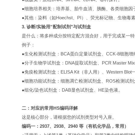
●细胞培养相关：培养基、胎牛血清、胰酶、各类细胞因
●其他：染料（如Hoechst、PI）、荧光标记物、生物毒
3. 诊断/实验用“配制试剂"与试剂盒
是什么：将多种成分按特定配方混合好，用于完成某一特定
例子：
●生化检测试剂盒：BCA蛋白定量试剂盒、CCK-8细胞增
●分子生物学试剂盒：DNA提取试剂盒、PCR Master Mix、
●免疫检测试剂盒：ELISA Kit（非人用）、Western Bl
●细胞功能试剂盒：细胞凋亡检测试剂盒、ROS检测试剂
●组化/染色试剂盒：DAB显色试剂盒、HE染色液。
二：对应的常用HS编码详解
这是核心部分，请根据您的试剂类型对号入座。
编码一：2937、2938、2940 等（有机化学品，常用）