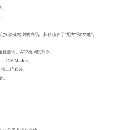
子。
素。
实验或检测的成品。其价值在于“配方"和“功能"。
殖检测盒、ATP检测试剂盒。
DNA Marker。
ot一抗二抗套装。
盒。