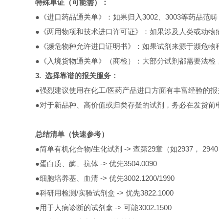
特殊单证（可能需）：
●《进口药品通关单》：如果归入3002、3003等药品范
●《两用物项和技术进口许可证》：如果涉及人类或动物病原
●《濒危物种允许进口证明书》：如果试剂来源于濒危物
●《入境货物通关单》（商检）：大部分试剂都需要法检
3. 选择靠谱的报关服务：
●强烈建议使用在化工/医药产品进口方面有丰富经验的报
●对于新品种、高价值或归类存疑的试剂，务必在发货前申
总结清单（快速参考）
●简单有机化合物/生化试剂 -> 查第29章（如2937， 294
●蛋白质、酶、抗体 -> 优先3504.0090
●细胞培养基、血清 -> 优先3002.1200/1990
●科研用检测/实验试剂盒 -> 优先3822.1000
●用于人病诊断的试剂盒 -> 可能3002.1500