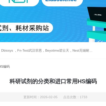
est武汉菲恩，Beyotime碧云天，Nest无锡耐思，Elabscience伊莱瑞特，Macklin麦克林生物，Cobioer科佰生物
HS编码
科研试剂的分类和进口常用HS编码
更新时间：2026-02-05 点击次数：1733