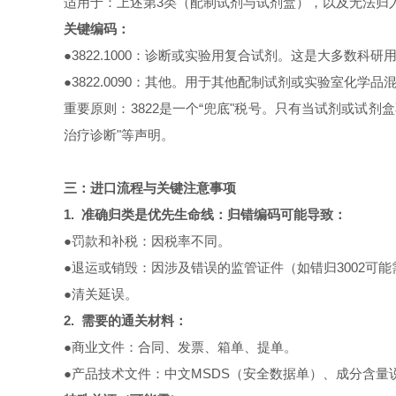
适用于：上述第3类（配制试剂与试剂盒），以及无法归
关键编码：
●3822.1000：诊断或实验用复合试剂。这是大多数科研用
●3822.0090：其他。用于其他配制试剂或实验室化学品
重要原则：3822是一个“兜底"税号。只有当试剂或试剂盒
治疗诊断"等声明。
三：进口流程与关键注意事项
1. 准确归类是优先生命线：归错编码可能导致：
●罚款和补税：因税率不同。
●退运或销毁：因涉及错误的监管证件（如错归3002可能
●清关延误。
2. 需要的通关材料：
●
商业文
件：合同、发票、箱单、提单。
●产品技术文件：中文MSDS（安全数据单）、成分含量