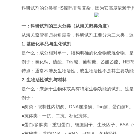
科研试剂的分类和HS编码非常复杂，因为它高度依赖于
一：科研试剂的三大分类（从海关归类角度）
从海关监管和归类角度看，科研试剂主要分为三大类，这
1. 基础化学品与生化试剂
是什么：成分相对单一、结构明确的化合物或混合物。是实
例子：氯化钠、硫酸、Tris碱、葡萄糖、乙酸乙酯、HE
特点：通常不涉及生物活性，或生物活性不是其主要功能
2. 生物活性试剂与材料
是什么：来源于生物体或具有特定生物功能的试剂。这是
例子：
●酶类：限制性内切酶、DNA连接酶、Taq酶、蛋白酶K。
●抗体类：一抗、二抗、标记抗体。
●蛋白/多肽类：重组蛋白、细胞因子、生长因子、BSA
●核酸类：质粒DNA、siRNA、cDNA、各种探针。