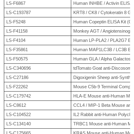
LS-F6867
Human INHBE / Activin ELISA 
LS-C193787
KRT8 / CK8 / Cytokeratin 8 Gu
LS-F5248
Human Copeptin ELISA Kit (Co
LS-F41158
Monkey AGT / Angiotensinogen
LS-F4104
Human LP-PLA2 / PLA2G7 ELI
LS-F35861
Human MAP1LC3B / LC3B ELIS
LS-F50575
Human GLA / Alpha Galactosid
LS-C340696
tdTomato Goat anti-Discosoma 
LS-C27186
Digoxigenin Sheep anti-Synthet
LS-F22262
Mouse C5b-9 Terminal Comple
LS-C179742
HLA-E Mouse anti-Human Mono
LS-C8612
CCL4 / MIP-1 Beta Mouse ant
LS-C104522
IL2 Rabbit anti-Human Polyclon
LS-C134140
TRBC1 Mouse anti-Human Monoc
LS-C175665
KRAS Mouse anti-Human Monoc