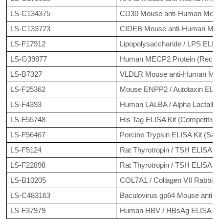
LS-C134375
CD30 Mouse anti-Human Monoc
LS-C133723
CIDEB Mouse anti-Human Mono
LS-F17912
Lipopolysaccharide / LPS ELIS
LS-G39877
Human MECP2 Protein (Recomb
LS-B7327
VLDLR Mouse anti-Human Mono
LS-F25362
Mouse ENPP2 / Autotaxin ELIS
LS-F4393
Human LALBA / Alpha Lactalbu
LS-F55748
His Tag ELISA Kit (Competitive
LS-F56467
Porcine Trypsin ELISA Kit (Sa
LS-F5124
Rat Thyrotropin / TSH ELISA Ki
LS-F22898
Rat Thyrotropin / TSH ELISA K
LS-B10205
COL7A1 / Collagen VII Rabbit 
LS-C483163
Baculovirus gp64 Mouse anti-B
LS-F37979
Human HBV / HBsAg ELISA Ki