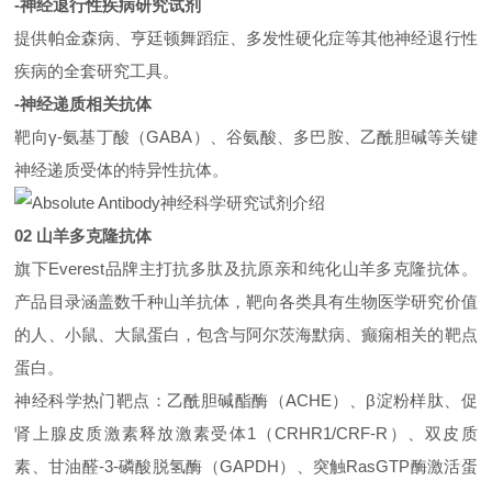
-神经退行性疾病研究试剂
提供帕金森病、亨廷顿舞蹈症、多发性硬化症等其他神经退行性
疾病的全套研究工具。
-神经递质相关抗体
靶向γ-氨基丁酸（GABA）、谷氨酸、多巴胺、乙酰胆碱等关键
神经递质受体的特异性抗体。
02 山羊多克隆抗体
旗下Everest品牌主打抗多肽及抗原亲和纯化山羊多克隆抗体。
产品目录涵盖数千种山羊抗体，靶向各类具有生物医学研究价值
的人、小鼠、大鼠蛋白，包含与阿尔茨海默病、癫痫相关的靶点
蛋白。
神经科学热门靶点：乙酰胆碱酯酶（ACHE）、β淀粉样肽、促
肾上腺皮质激素释放激素受体1（CRHR1/CRF-R）、双皮质
素、甘油醛-3-磷酸脱氢酶（GAPDH）、突触RasGTP酶激活蛋