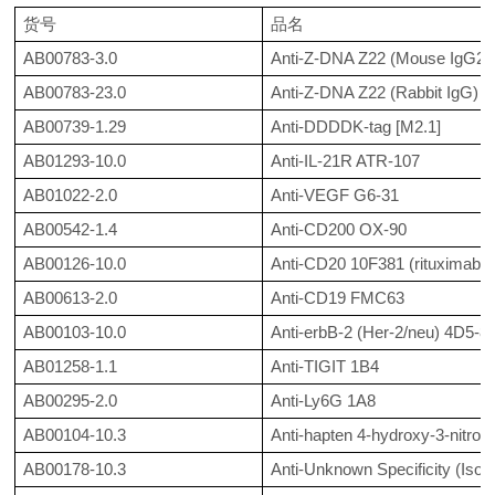
货号
品名
AB00783-3.0
Anti-Z-DNA Z22 (Mouse IgG2b
AB00783-23.0
Anti-Z-DNA Z22 (Rabbit IgG)
AB00739-1.29
Anti-DDDDK-tag [M2.1]
AB01293-10.0
Anti-IL-21R ATR-107
AB01022-2.0
Anti-VEGF G6-31
AB00542-1.4
Anti-CD200 OX-90
AB00126-10.0
Anti-CD20 10F381 (rituximab)
AB00613-2.0
Anti-CD19 FMC63
AB00103-10.0
Anti-erbB-2 (Her-2/neu) 4D5-8
AB01258-1.1
Anti-TIGIT 1B4
AB00295-2.0
Anti-Ly6G 1A8
AB00104-10.3
Anti-hapten 4-hydroxy-3-nitrop
AB00178-10.3
Anti-Unknown Specificity (Is