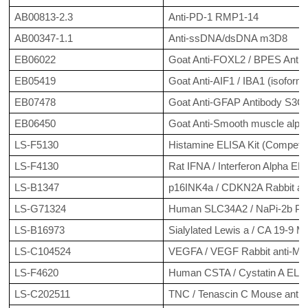
AB00813-2.3
Anti-PD-1 RMP1-14
AB00347-1.1
Anti-ssDNA/dsDNA m3D8
EB06022
Goat Anti-FOXL2 / BPES Antib
EB05419
Goat Anti-AIF1 / IBA1 (isofo
EB07478
Goat Anti-GFAP Antibody S3C
EB06450
Goat Anti-Smooth muscle alpha
LS-F5130
Histamine ELISA Kit (Competit
LS-F4130
Rat IFNA / Interferon Alpha EL
LS-B1347
p16INK4a / CDKN2A Rabbit ant
LS-G71324
Human SLC34A2 / NaPi-2b Pro
LS-B16973
Sialylated Lewis a / CA 19-9
LS-C104524
VEGFA / VEGF Rabbit anti-Mous
LS-F4620
Human CSTA / Cystatin A ELIS
LS-C202511
TNC / Tenascin C Mouse anti