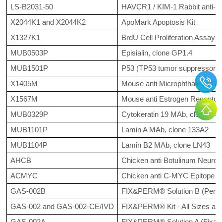
LS-B2031-50
HAVCR1 / KIM-1 Rabbit anti-H
X2044K1 and X2044K2
ApoMark Apoptosis Kit
X1327K1
BrdU Cell Proliferation Assay K
MUB0503P
Episialin, clone GP1.4
MUB1501P
P53 (TP53 tumor suppressor p
X1405M
Mouse anti Microphthalmia Tra
X1567M
Mouse anti Estrogen Receptor
MUB0329P
Cytokeratin 19 MAb, clone R
MUB1101P
Lamin A MAb, clone 133A2
MUB1104P
Lamin B2 MAb, clone LN43
AHCB
Chicken anti Botulinum Neurot
ACMYC
Chicken anti C-MYC Epitope T
GAS-002B
FIX&PERM® Solution B (Permea
GAS-002 and GAS-002-CE/IVD
FIX&PERM® Kit - All Sizes an
GAS-002A
FIX&PERM® Solution A (Fixati