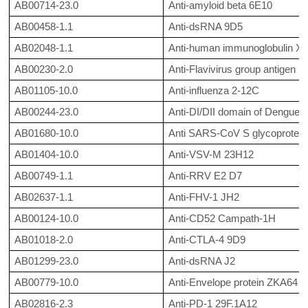
AB00714-23.0
Anti-amyloid beta 6E10
AB00458-1.1
Anti-dsRNA 9D5
AB02048-1.1
Anti-human immunoglobulin X
AB00230-2.0
Anti-Flavivirus group antigen 
AB01105-10.0
Anti-influenza 2-12C
AB00244-23.0
Anti-DI/DII domain of Dengue 
AB01680-10.0
Anti SARS-CoV S glycoprotei
AB01404-10.0
Anti-VSV-M 23H12
AB00749-1.1
Anti-RRV E2 D7
AB02637-1.1
Anti-FHV-1 JH2
AB00124-10.0
Anti-CD52 Campath-1H
AB01018-2.0
Anti-CTLA-4 9D9
AB01299-23.0
Anti-dsRNA J2
AB00779-10.0
Anti-Envelope protein ZKA64
AB02816-2.3
Anti-PD-1 29F.1A12