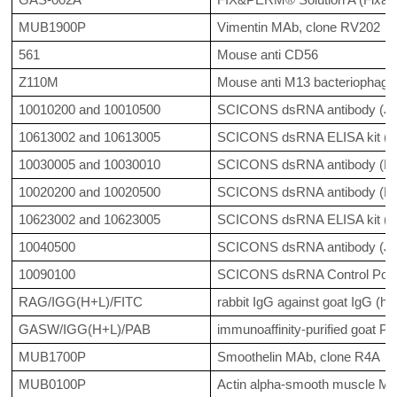
MUB1900P
Vimentin MAb, clone RV202
561
Mouse anti CD56
Z110M
Mouse anti M13 bacteriophage (
10010200 and 10010500
SCICONS dsRNA antibody (J2
10613002 and 10613005
SCICONS dsRNA ELISA kit (J2
10030005 and 10030010
SCICONS dsRNA antibody (K2
10020200 and 10020500
SCICONS dsRNA antibody (K1
10623002 and 10623005
SCICONS dsRNA ELISA kit (K
10040500
SCICONS dsRNA antibody (J5
10090100
SCICONS dsRNA Control Poly
RAG/IGG(H+L)/FITC
rabbit IgG against goat IgG (he
GASW/IGG(H+L)/PAB
immunoaffinity-purified goat P
MUB1700P
Smoothelin MAb, clone R4A
MUB0100P
Actin alpha-smooth muscle MA