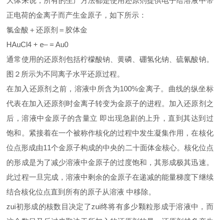
大体来说，所有的生产方法都是使用还原剂提供电子给溶液中带
正电荷的金离子而产生金原子，如下所示：
氯金酸＋还原剂＝胶体金
HAuCl4 + e– = Au0
通常使用的还原剂包括柠檬酸钠、黄磷、硼氢化钠、硫氰酸钠。
图２所示为不同离子水平还原过程。
在加入还原剂之前，溶液中所含为100%金离子。曲线的纵坐标
代表在加入还原剂时金离子转变为金原子的进程。加入还原剂之
后，溶液中金原子的含量立 即出现急剧的上升，直到其达到过
饱和。紧接着在一个被称作核化的过程中发生凝集作用，在核化
位点形成由11个金原子构成的中央的二十面体金核心。核化位点
的形成是为了减少溶液中金原子的过度饱和，其形成极其迅速。
此过程一旦完成，溶液中剩余的金原子在递减的能量梯度下继续
结合核化位点直到所有的原子从溶液 中移除。
zui初形成的核数目决定了zui终将有多少颗粒形成于溶液中，而