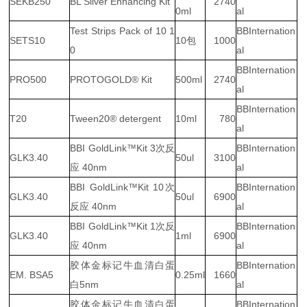
SEKB250
BL Silver Enhancing Kit
2740
0ml
al
Test Strips Pack of 10 1
BBInternation
SETS10
10包
1000
0
al
BBInternation
PRO500
PROTOGOLD® Kit
500ml
2740
al
BBInternation
T20
Tween20® detergent
10ml
780
al
BBI GoldLink™Kit 3次反
BBInternation
GLK3.40
50ul
3100
应 40nm
al
BBI GoldLink™Kit 10次
BBInternation
GLK3.40
50ul
6900
反应 40nm
al
BBI GoldLink™Kit 1次反
BBInternation
GLK3.40
1ml
6900
应 40nm
al
胶体金标记牛血清白蛋
BBInternation
EM. BSA5
0.25ml
1660
白5nm
al
胶体金标记牛血清白蛋
BBInternation