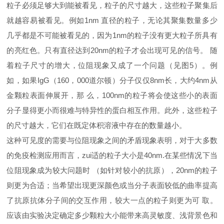
粒子必须足够大到能被看见，粒子的尺寸越大，这些粒子聚集后
就越容易被看见。例如1nm 直径的粒子，无论其聚集数量多少
几乎都是不可能被看见的，因为1nm的粒子没有更大粒子所具有
的亮红色。只有直径达到20nm的粒子才会出现可见的信号。 随
着粒子尺寸的增大，位阻现象又成了一个问题（见图5）。例
如，如果IgG（160，000道尔顿）分子仅仅8nm长，大约4nm从
金颗粒表面伸展开，那 么，100nm的粒子将会使这些小的表面
分子显得更小而很难与特异性的蛋白相互作用。此外，这些粒子
的尺寸越大，它们在既定体积溶液中存在的数量越小。
这种可见度的需要与位阻现象之间的矛盾现象表明，对于大多数
的免疫检测应用而言，zui适的粒子大小是40nm.在某些情况下当
位阻现象成为较大问题时 （如针对较小的抗原），20nm的粒子
则更为合适；当希望出现更深颜色或当分子表面较低的曲率提高
了抗原抗体分子间的交互作用，较大一点的粒子则更为可 取。
应该由实验决定确定多少颗粒大小能带来高灵敏度、浅背景色和