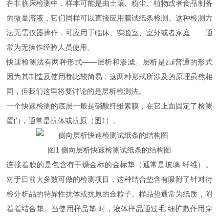
在非临床检测中，样本可能是由土壤、粉尘、植物或者食品制备
的微量溶液，它们同样可以直接应用膜试纸条检测。这种检测方
法无需仪器操作，可应用于临床、实验室、室外或者家庭——通
常为无操作经验人员使用。
快速检测法有两种形式——层析和渗滤。层析是zui普通的形式
因为其制造及使用都比较简易，这两种形式所涉及的原理虽然相
同，但我们这里将要讨论的是层析检测法。
一个快速检测的底层一般是硝酸纤维素膜，在它上面固定了检测
蛋白，通常是抗体或抗原（图1）。
图1 侧向层析快速检测试纸条的结构图
连接着膜的是包含有干燥金标的金标垫（通常是玻璃 纤维）。
对于目前大多数可做的检测项目，这种结合垫含有吸附了针对待
检分析品的特异性抗体或抗原的金粒子。样品垫通常为纸质，附
着着结合垫。当使用样品垫 时，液体样品通过毛 细扩散作用穿