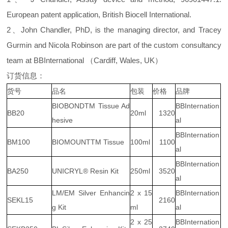
European patent application, British Biocell International.
2、John Chandler, PhD, is the managing director, and Tracey
Gurmin and Nicola Robinson are part of the custom consultancy
team at BBInternational （Cardiff, Wales, UK）
订货信息：
货号
品名
包装
价格
品牌
BIOBONDTM Tissue Ad
BBInternation
BB20
20ml
1320
hesive
al
BBInternation
BM100
BIOMOUNTTM Tissue
100ml
1100
al
BBInternation
BA250
UNICRYL® Resin Kit
250ml
3520
al
LM/EM Silver Enhancin
2 x 15
BBInternation
SEKL15
2160
g Kit
ml
al
2 x 25
BBInternation