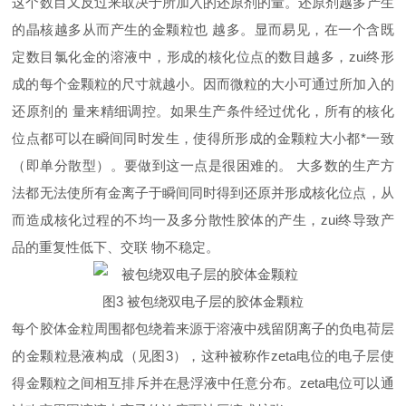
这个数目又反过来取决于所加入的还原剂的量。还原剂越多产生
的晶核越多从而产生的金颗粒也 越多。显而易见，在一个含既
定数目氯化金的溶液中，形成的核化位点的数目越多，zui终形
成的每个金颗粒的尺寸就越小。因而微粒的大小可通过所加入的
还原剂的 量来精细调控。如果生产条件经过优化，所有的核化
位点都可以在瞬间同时发生，使得所形成的金颗粒大小都*一致
（即单分散型）。要做到这一点是很困难的。 大多数的生产方
法都无法使所有金离子于瞬间同时得到还原并形成核化位点，从
而造成核化过程的不均一及多分散性胶体的产生，zui终导致产
品的重复性低下、交联 物不稳定。
图3 被包绕双电子层的胶体金颗粒
每个胶体金粒周围都包绕着来源于溶液中残留阴离子的负电荷层
的金颗粒悬液构成（见图3），这种被称作zeta电位的电子层使
得金颗粒之间相互排斥并在悬浮液中任意分布。zeta电位可以通