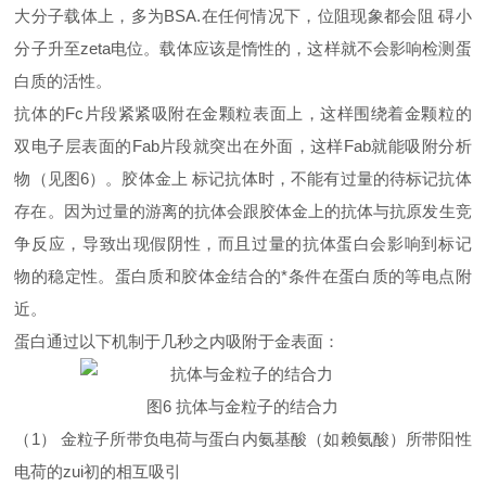
大分子载体上，多为BSA.在任何情况下，位阻现象都会阻 碍小
分子升至zeta电位。载体应该是惰性的，这样就不会影响检测蛋
白质的活性。
抗体的Fc片段紧紧吸附在金颗粒表面上，这样围绕着金颗粒的
双电子层表面的Fab片段就突出在外面，这样Fab就能吸附分析
物（见图6）。胶体金上 标记抗体时，不能有过量的待标记抗体
存在。因为过量的游离的抗体会跟胶体金上的抗体与抗原发生竞
争反应，导致出现假阴性，而且过量的抗体蛋白会影响到标记
物的稳定性。蛋白质和胶体金结合的*条件在蛋白质的等电点附
近。
蛋白通过以下机制于几秒之内吸附于金表面：
图6 抗体与金粒子的结合力
（1） 金粒子所带负电荷与蛋白内氨基酸（如赖氨酸）所带阳性
电荷的zui初的相互吸引