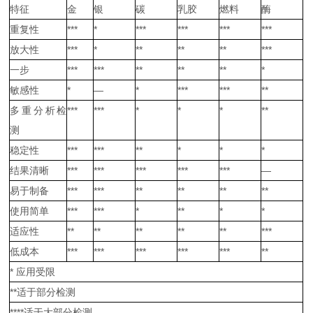
特征
金
银
碳
乳胶
燃料
酶
重复性
***
*
***
***
***
***
放大性
***
*
**
**
**
***
一步
***
***
**
**
**
*
敏感性
*
—
*
***
***
**
多重分析检
***
***
*
*
*
**
测
稳定性
***
***
**
*
*
*
结果清晰
***
***
***
***
***
—
易于制备
***
***
**
**
**
**
使用简单
***
***
*
**
*
*
适应性
**
**
**
**
**
***
低成本
***
***
***
***
***
**
* 应用受限
**适于部分检测
****适于大部分检测