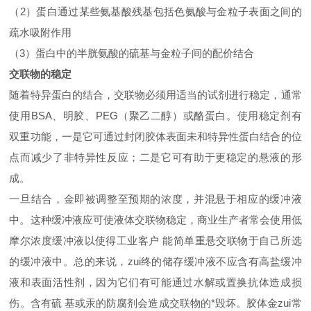
（2）蛋白通过某些氨基酸残基包括色氨酸与金粒子表面之间的
疏水吸附作用
（3）蛋白中的半胱氨酸的硫基与金粒子间的配价结合
交联物的稳定
随着特异蛋白的结合，交联物必须用适当的试剂进行稳定，通常
使用BSA、明胶、PEG（聚乙二醇）或酪蛋白。使用稳定剂有
双重功能，一是它可通过封闭胶体表面未和特异性蛋白结合的位
点而减少了非特异性反应；二是它可有助于更稳定的悬液的形
成。
一旦结合，金即被调整至预期的浓度，并混悬于相应的缓冲液
中。这种缓冲液应可使液体交联物稳定，商业生产者常会使用低
摩尔浓度缓冲液以使得工业客户 能简单重悬交联物于自己所选
的缓冲液中。总的来说，zui终的储存缓冲液不应含有高盐缓冲
液和表面活性剂，因为它们有可能通过水解或置换抗体造成损
伤。含有硫 基或汞的防腐剂会造成交联物的*毁坏。胶体金zui常