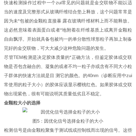
快速检测操作过程中一个zui常见的问题就是金交联物不能以适
当的速度及完整形式从玻璃纤维结合垫上释放，这个问题常常是
因为未*包被的金颗粒直接暴 露在玻璃纤维材料上而不能释放。
这必然意味着表面蛋白或者*地附着在纤维基质上或离开金颗粒
自由飘浮。开始就具备包被均一的单分散性球形粒子再加上制备
完好的金交联物，可大大减少这种危险问题的发生。
尽管TEM检测是决定胶体质量的*正确方法，但鉴定胶体或交联
物是否包含融合的、凝集的或者不均一粒子亦或含有不同大小粒
子群体的快速方法就是目 测它的颜色。的40nm（诊断应用中zui
常使用的粒子大小）的胶体应该显示樱桃红色。如果胶体或交联
物出现紫色，很有可能说明其质量低劣且不稳定。
金颗粒大小的选择
图5：因优化信号选择金粒子的大小
检测信号是由金颗粒聚集于测试线或控制线而出现的信号。这些