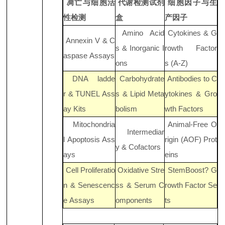
凋亡与细胞活
代谢检测试剂
细胞因子与生
性检测
盒
产因子
Amino Acid
Cytokines & G
Annexin V
&
C
s
&
Inorganic I
rowth Factor
aspase Assays
ons
s (A-Z)
DNA ladde
Carbohydrate
Antibodies to C
r & TUNEL Ass
s
&
Lipid Meta
ytokines & Gro
ay Kits
bolism
wth Factors
Mitochondria
Animal-Free O
Intermediar
l Apoptosis Ass
rigin (AOF) Prot
y
&
Cofactors
ays
eins
Cell Proliferatio
Oxidative Stre
StemBoost? G
n & Senescenc
ss
&
Serum C
rowth Factor Se
e Assays
omponents
ts