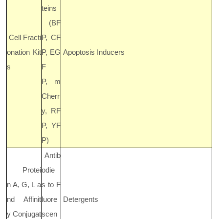
teins
(BF
Cell Fracti
P, CF
onation Kit
P, EG
Apoptosis Inducers
s
F
P, m
Cherr
y, RF
P, YF
P)
Antib
Protei
odie
n A, G, L a
s to F
nd Affinit
luore
Detergents
y Conjugat
scen