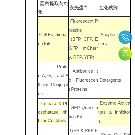
蛋白提取与纯
荧光蛋白
生化试剂
化
Fluorescent P
roteins
Cell Fractionati
Apoptosis Indu
(BFP, CFP, E
on Kits
cers
GFP, mCherr
y, RFP, YFP)
Protei
Antibodies t
n A, G, L and A
o Fluorescen
Detergents
ffinity Conjugat
t Proteins
es
Enzyme Activa
Protease & Ph
GFP Quantita
osphatase Inhi
tors & Inhibitor
tion Kit
bitor Cocktails
s
GFP & RFP E
Stem Cell Fat