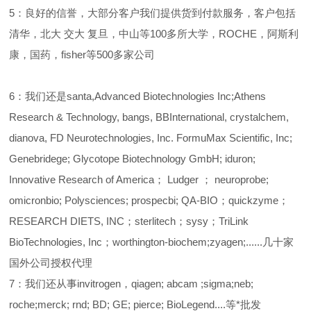
5：良好的信誉，大部分客户我们提供货到付款服务，客户包括
清华，北大 交大 复旦，中山等100多所大学，ROCHE，阿斯利
康，国药，fisher等500多家公司
6：我们还是santa,Advanced Biotechnologies Inc;Athens
Research & Technology, bangs, BBInternational, crystalchem,
dianova, FD Neurotechnologies, Inc. FormuMax Scientific, Inc;
Genebridege; Glycotope Biotechnology GmbH; iduron;
Innovative Research of America； Ludger ； neuroprobe;
omicronbio; Polysciences; prospecbi; QA-BIO；quickzyme；
RESEARCH DIETS, INC；sterlitech；sysy；TriLink
BioTechnologies, Inc；worthington-biochem;zyagen;......几十家
国外公司授权代理
7：我们还从事invitrogen，qiagen; abcam ;sigma;neb;
roche;merck; rnd; BD; GE; pierce; BioLegend....等*批发