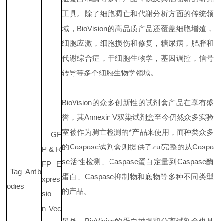
工具。除了细胞凋亡和代谢分析方面的传统领
域，BioVision的高品质产品还覆盖细胞增殖，
细胞应激，细胞损伤和修复，糖尿病，肥胖和
代谢综合症，干细胞生物学，基因调控，信号
转导等多个细胞生物学领域。
BioVision的众多创新性的试剂盒产品在享有盛
誉，其Annexin V双染试剂盒至今仍然众多实验
室被作为凋亡检测的*产品来使用，而种类众多
GF
的Caspase试剂盒则提供了zui完整的从Caspa
P & R
se活性检测、Caspase蛋白定量到Caspase酶
FP E
Tag Antib
蛋白、Caspase抑制物和底物等多种不同类型
xpres
odies
的产品。
sio
n Vec
另外，BioVision的蛋白抽提和分离试剂盒也具