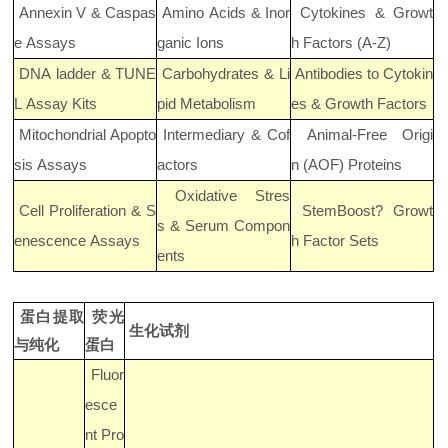
Annexin V
&
Caspas
Amino Acids
&
Inor
Cytokines & Growt
e Assays
ganic Ions
h Factors (A-Z)
DNA ladder & TUNE
Carbohydrates
&
Li
Antibodies to Cytokin
L Assay Kits
pid Metabolism
es & Growth Factors
Mitochondrial Apopto
Intermediary
&
Cof
Animal-Free Origi
sis Assays
actors
n (AOF) Proteins
Oxidative Stres
Cell Proliferation & S
StemBoost? Growt
s
&
Serum Compon
enescence Assays
h Factor Sets
ents
蛋白提取
荧光
生化试剂
与纯化
蛋白
Fluor
esce
nt Pro