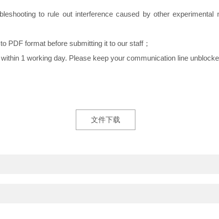
bleshooting to rule out interference caused by other experimental 
to PDF format before submitting it to our staff；
w up within 1 working day. Please keep your communicatio
n line unblocke
文件下载