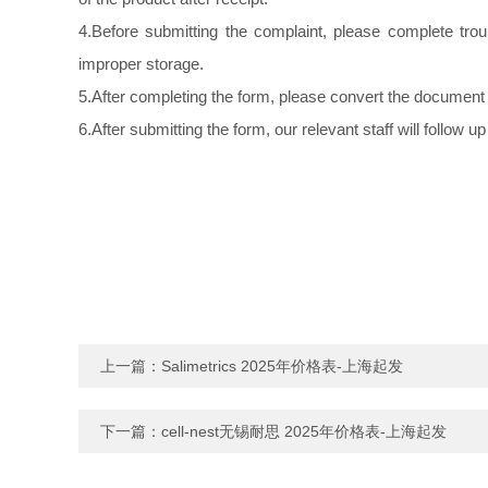
4.Before submitting the c
omplaint, please complete trou
improper storage.
5.After completing the form, please convert the document 
6.After submitting the form, our relevant staff will follo
上一篇：
Salimetrics 2025年价格表-上海起发
下一篇：
cell-nest无锡耐思 2025年价格表-上海起发