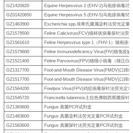
GZ1420820
Equine Herpesvirus 2 (EHV-2)马
GZ01420850
Equine Herpesvirus 5 (EHV-5)马
GZ1463900
Escherichia spp.埃希氏菌属染料法荧光定
GZ1579500
Feline Calicivirus(FCV)猫杯状病毒探针
GZ1561610
Feline Herpesvirus type 1（FHV
GZ1579600
Feline Immunodeficiency Virus(F
GZ1521400
Feline Parvovirus(FPV)猫细小病
GZ1317700
Foot-and-Mouth Disease Virus(FMDV
GZ1517700
Foot-and-Mouth Disease Virus(F
GZ1564200
Fowlpox Virus(FPV)鸡痘病毒探针法荧光
GZ1545720
Francisella tularensis土拉热弗朗西斯
GZ1383600
Fungus 真菌PCR试剂盒
GZ1483600
Fungus 真菌染料法荧光定量PCR试剂盒
GZ1583600
Fungus 真菌探针法荧光定量PCR试剂盒