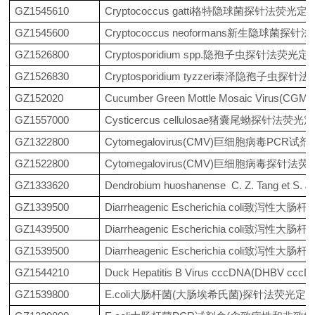
GZ1545610
Cryptococcus gatti格特隐球菌探针法荧光
GZ1545600
Cryptococcus neoformans新生隐球菌
GZ1526800
Cryptosporidium spp.隐孢子虫探针法荧
GZ1526830
Cryptosporidium tyzzeri泰泽隐孢子虫
GZ152020
Cucumber Green Mottle Mosaic 
GZ1557000
Cysticercus cellulosae猪囊尾蚴探针法
GZ1322800
Cytomegalovirus(CMV)巨细胞病毒PCR试剂
GZ1522800
Cytomegalovirus(CMV)巨细胞病毒探针
GZ1333620
Dendrobium huoshanense C. Z. Tang et
GZ1339500
Diarrheagenic Escherichia col
GZ1439500
Diarrheagenic Escherichia c
GZ1539500
Diarrheagenic Escherichia co
GZ1544210
Duck Hepatitis B Virus cccDNA(
GZ1539800
E.coli大肠杆菌(大肠埃希氏菌)探针法荧光定