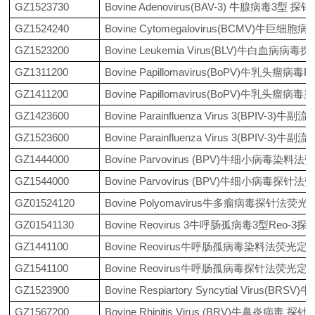
GZ1523730
Bovine Adenovirus(BAV-3) 牛腺病毒3
GZ1524240
Bovine Cytomegalovirus(BCMV)
GZ1523200
Bovine Leukemia Virus(BLV)牛白血
GZ1311200
Bovine Papillomavirus(BoPV)牛乳头瘤病
GZ1411200
Bovine Papillomavirus(BoPV)牛乳
GZ1423600
Bovine Parainfluenza Virus 3(BP
GZ1523600
Bovine Parainfluenza Virus 3(BP
GZ1444000
Bovine Parvovirus (BPV)牛细小病毒染
GZ1544000
Bovine Parvovirus (BPV)牛细小病毒探
GZ01524120
Bovine Polyomavirus牛多瘤病毒探针法
GZ01541130
Bovine Reovirus 3牛呼肠孤病毒3型Reo
GZ1441100
Bovine Reovirus牛呼肠孤病毒染料法荧光定
GZ1541100
Bovine Reovirus牛呼肠孤病毒探针法荧光定
GZ1523900
Bovine Respiartory Syncytial Vi
GZ1567200
Bovine Rhinitis Virus (BRV)牛鼻炎病