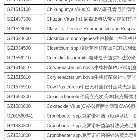
GZ1515100
Chikungunya Virus(CHIKV)基孔肯尼
GZ1437300
Chuzan Virus中山病毒染料法荧光定量RT-
GZ1529050
Classical Porcine Reproductive 
GZ1324600
Clostridium sporogenes生孢梭菌（生
GZ1334500
Clostridium spp.梭状芽孢杆菌属PCR试剂盒
GZ1556210
Coccidioides immitis粗球孢子菌探针法
GZ1315810
Corynebacterium bovis牛棒杆菌PCR试剂盒
GZ1515810
Corynebacterium bovis牛棒杆菌探针法
GZ1575910
Cow Pasteurella牛巴氏杆菌探针法荧光定量
GZ1553300
Coxiella burnetii 伯氏立克次氏体(柯克
GZ1580600
Coxsackie Virus(CVA6)柯萨奇病毒CV
GZ01580941
Cronobacter spp.克罗诺杆菌（fusA基
GZ1430800
Cronobacter spp.克罗诺杆菌染料法荧光定
GZ1530800
Cronobacter spp.克罗诺杆菌探针法荧光定