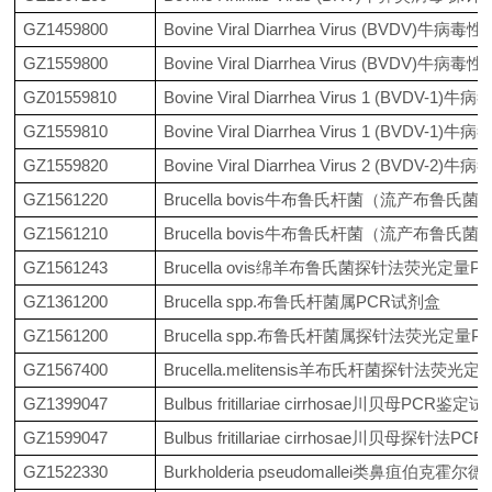
GZ1459800
Bovine Viral Diarrhea Virus (BV
GZ1559800
Bovine Viral Diarrhea Virus (BV
GZ01559810
Bovine Viral Diarrhea Virus 1 (
GZ1559810
Bovine Viral Diarrhea Virus 1 (
GZ1559820
Bovine Viral Diarrhea Virus 2 (
GZ1561220
Brucella bovis牛布鲁氏杆菌（流产布鲁
GZ1561210
Brucella bovis牛布鲁氏杆菌（流产布鲁
GZ1561243
Brucella ovis绵羊布鲁氏菌探针法荧光定量
GZ1361200
Brucella spp.布鲁氏杆菌属PCR试剂盒
GZ1561200
Brucella spp.布鲁氏杆菌属探针法荧光定量
GZ1567400
Brucella.melitensis羊布氏杆菌探针法荧光
GZ1399047
Bulbus fritillariae cirrhosae川贝母PCR鉴
GZ1599047
Bulbus fritillariae cirrhosae川贝母探针
GZ1522330
Burkholderia pseudomallei类鼻疽