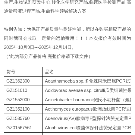
生产,生物试剂研发中心,转化医学研究产品,临床医学检测产品,高
通量移液过程产品,生命科学领域解决方案
特别告知：为保证产品质量与良好性能，所以在购买相应产品的
同时我司会收取一定量的运输费用！！！本次报价有效时间为
2025年10月9日---2025年12月14日。
（*此为部分产品价格,完整价格请下载文件）
货号
品名
GZ1362300
Acanthamoeba spp.多食棘阿米巴属PCR试
GZ151010
Acidovorax avenae ssp. citrull
GZ1552000
Acinetobacter baumannii鲍氏不
GZ1352100
Actinomyces europaeus欧洲放线菌PCR试
GZ1535760
Adenovirus(AV)腺病毒F型探针法荧光定量
GZ01567561
Afonbuvirus coli噬菌体探针法荧光定量PC