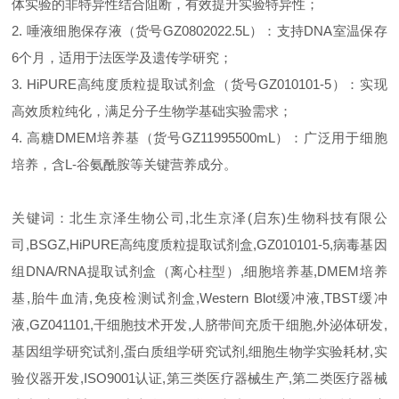
体实验的非特异性结合阻断，有效提升实验特异性；
2. 唾液细胞保存液（货号GZ0802022.5L）：支持DNA室温保存
6个月，适用于法医学及遗传学研究；
3. HiPURE高纯度质粒提取试剂盒（货号GZ010101-5）：实现
高效质粒纯化，满足分子生物学基础实验需求；
4. 高糖DMEM培养基（货号GZ11995500mL）：广泛用于细胞
培养，含L-谷氨酰胺等关键营养成分。
关键词：北生京泽生物公司,北生京泽(启东)生物科技有限公
司,BSGZ,HiPURE高纯度质粒提取试剂盒,GZ010101-5,病毒基因
组DNA/RNA提取试剂盒（离心柱型）,细胞培养基,DMEM培养
基,胎牛血清,免疫检测试剂盒,Western Blot缓冲液,TBST缓冲
液,GZ041101,干细胞技术开发,人脐带间充质干细胞,外泌体研发,
基因组学研究试剂,蛋白质组学研究试剂,细胞生物学实验耗材,实
验仪器开发,ISO9001认证,第三类医疗器械生产,第二类医疗器械