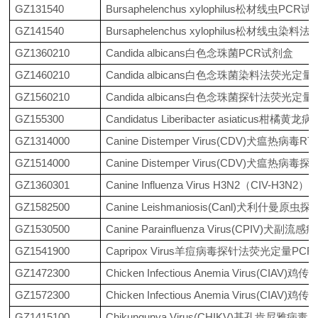
GZ131540
Bursaphelenchus xylophilus松材线虫PCR
GZ141540
Bursaphelenchus xylophilus松材线虫
GZ1360210
Candida albicans白色念珠菌PCR试剂盒
GZ1460210
Candida albicans白色念珠菌染料法荧光定
GZ1560210
Candida albicans白色念珠菌探针法荧光定
GZ155300
Candidatus Liberibacter asiati
GZ1314000
Canine Distemper Virus(CDV)犬瘟热病毒
GZ1514000
Canine Distemper Virus(CDV)犬瘟
GZ1360301
Canine Influenza Virus H3N2（CIV-
GZ1582500
Canine Leishmaniosis(Canl)犬利什
GZ1530500
Canine Parainfluenza Virus(CPIV
GZ1541900
Capripox Virus羊痘病毒探针法荧光定量PC
GZ1472300
Chicken Infectious Anemia Virus
GZ1572300
Chicken Infectious Anemia Virus
GZ1415100
Chikungunya Virus(CHIKV)基孔肯尼