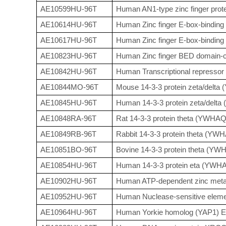
AE10599HU-96T
Human AN1-type zinc finger prot
AE10614HU-96T
Human Zinc finger E-box-bindin
AE10617HU-96T
Human Zinc finger E-box-bindin
AE10823HU-96T
Human Zinc finger BED domain-co
AE10842HU-96T
Human Transcriptional repressor
AE10844MO-96T
Mouse 14-3-3 protein zeta/delta
AE10845HU-96T
Human 14-3-3 protein zeta/delta
AE10848RA-96T
Rat 14-3-3 protein theta (YWHAQ
AE10849RB-96T
Rabbit 14-3-3 protein theta (YW
AE10851BO-96T
Bovine 14-3-3 protein theta (YW
AE10854HU-96T
Human 14-3-3 protein eta (YWHA
AE10902HU-96T
Human ATP-dependent zinc meta
AE10952HU-96T
Human Nuclease-sensitive elemen
AE10964HU-96T
Human Yorkie homolog (YAP1) E