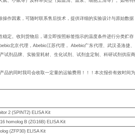
大鼠、小鼠等）及样本类型（如血清、血浆、细胞上清等）。如有特
除操作因素，可随时联系售后技术，提供详细的实验设计与原始数据
性稳定。收到货物后，请立即按照标签指示的温度条件进行分类贮存
，Abebio北京代理，Abebio江苏代理， Abebio广东代理、武汉圣
产试剂品牌、实验室耗材、生化试剂、试剂盒定制、科研试剂供应
同时我司会收取一定量的运输费用！！！本次报价有效时间为2026年5
itor 2 (SPINT2) ELISA Kit
16 homolog B (ZG16B) ELISA Kit
molog (ZFP30) ELISA Kit