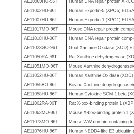
AE10989HU-96T
Human DNA repair protein XRCC
AE11002HU-96T
Human Exportin-5 (XPO5) ELISA 
AE11007HU-96T
Human Exportin-1 (XPO1) ELISA 
AE11017MO-96T
Mouse DNA repair protein compl
AE11018HU-96T
Human DNA repair protein compl
AE11023GO-96T
Goat Xanthine Oxidase (XOD) EL
AE11050RA-96T
Rat Xanthine dehydrogenase (XD
AE11051MO-96T
Mouse Xanthine dehydrogenase/
AE11052HU-96T
Human Xanthine Oxidase (XOD) 
AE11055BO-96T
Bovine Xanthine dehydrogenase/
AE11058HU-96T
Human Cytokine SCM-1 beta (XC
AE11062RA-96T
Rat X-box-binding protein 1 (XBP
AE11063MO-96T
Mouse X-box-binding protein 1 (
AE11073MO-96T
Mouse WW domain-containing tran
AE11076HU-96T
Human NEDD4-like E3 ubiquitin-