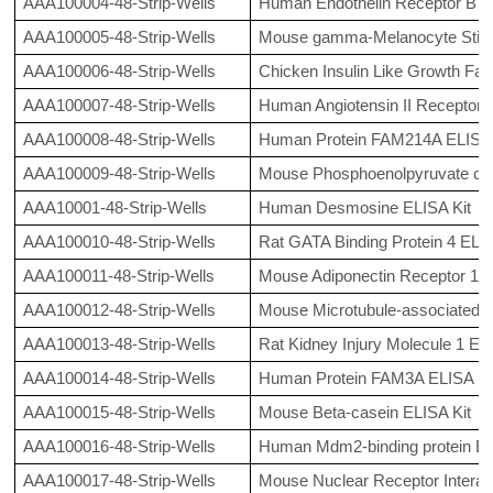
AAA100004-48-Strip-Wells
Human Endothelin Receptor B E
AAA100005-48-Strip-Wells
Mouse gamma-Melanocyte Stimu
AAA100006-48-Strip-Wells
Chicken Insulin Like Growth Fac
AAA100007-48-Strip-Wells
Human Angiotensin II Receptor 1
AAA100008-48-Strip-Wells
Human Protein FAM214A ELISA 
AAA100009-48-Strip-Wells
Mouse Phosphoenolpyruvate carb
AAA10001-48-Strip-Wells
Human Desmosine ELISA Kit
AAA100010-48-Strip-Wells
Rat GATA Binding Protein 4 ELIS
AAA100011-48-Strip-Wells
Mouse Adiponectin Receptor 1 E
AAA100012-48-Strip-Wells
Mouse Microtubule-associated pr
AAA100013-48-Strip-Wells
Rat Kidney Injury Molecule 1 EL
AAA100014-48-Strip-Wells
Human Protein FAM3A ELISA Ki
AAA100015-48-Strip-Wells
Mouse Beta-casein ELISA Kit
AAA100016-48-Strip-Wells
Human Mdm2-binding protein EL
AAA100017-48-Strip-Wells
Mouse Nuclear Receptor Interact