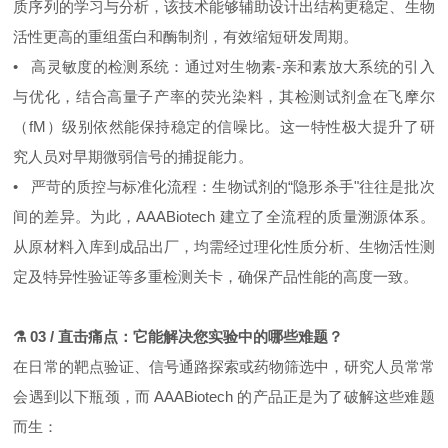
质序列的学习与分析，该技术能够辅助设计出结构更稳定、生物
活性更高的重组蛋白和酶制剂，有效缩短研发周期。
• 高灵敏度的检测系统：通过对生物素-亲和素放大系统的引入
与优化，结合高量子产率的荧光染料，其检测试剂盒在飞摩尔
（fM）级别依然能保持稳定的信噪比。这一特性极大提升了研
究人员对早期微弱信号的捕捉能力。
• 严苛的质控与标准化流程：生物试剂的“隐形杀手"往往是批次
间的差异。为此，AAABiotech 建立了全流程的质量溯源体系。
从原材料入库到成品出厂，均需经过理化性质分析、生物活性测
定及特异性验证等多重检测关卡，确保产品性能的高度一致。
⚗️ 03 / 直击痛点：它能解决您实验中的哪些难题？
在日常的靶点验证、信号通路探索或药物筛选中，研究人员常常
会遇到以下瓶颈，而 AAABiotech 的产品正是为了破解这些难题
而生：