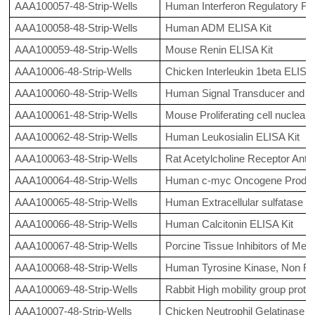
AAA100057-48-Strip-Wells
Human Interferon Regulatory Fac
AAA100058-48-Strip-Wells
Human ADM ELISA Kit
AAA100059-48-Strip-Wells
Mouse Renin ELISA Kit
AAA10006-48-Strip-Wells
Chicken Interleukin 1beta ELISA 
AAA100060-48-Strip-Wells
Human Signal Transducer and Act
AAA100061-48-Strip-Wells
Mouse Proliferating cell nuclear 
AAA100062-48-Strip-Wells
Human Leukosialin ELISA Kit
AAA100063-48-Strip-Wells
Rat Acetylcholine Receptor Anti
AAA100064-48-Strip-Wells
Human c-myc Oncogene Product
AAA100065-48-Strip-Wells
Human Extracellular sulfatase Su
AAA100066-48-Strip-Wells
Human Calcitonin ELISA Kit
AAA100067-48-Strip-Wells
Porcine Tissue Inhibitors of Meta
AAA100068-48-Strip-Wells
Human Tyrosine Kinase, Non Re
AAA100069-48-Strip-Wells
Rabbit High mobility group prote
AAA10007-48-Strip-Wells
Chicken Neutrophil Gelatinase A