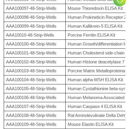
AAA100097-48-Strip-Wells
Mouse Thioredoxin ELISA Kit
AAA100098-48-Strip-Wells
Human Prokineticin Receptor 2 
AAA100099-48-Strip-Wells
Human Kallikrein-5 ELISA Kit
AAA10010-48-Strip-Wells
Porcine Ferritin ELISA Kit
AAA100100-48-Strip-Wells
Human Growth/differentiation fac
AAA100101-48-Strip-Wells
Human Cholesterol side-chain c
AAA100102-48-Strip-Wells
Human Histone deacetylase 7 E
AAA100103-48-Strip-Wells
Porcine Matrix Metalloproteinase
AAA100104-48-Strip-Wells
Human alpha-MSH ELISA Kit
AAA100105-48-Strip-Wells
Human Cystathionine beta-synth
AAA100106-48-Strip-Wells
Human Melanoma Associated Chon
AAA100107-48-Strip-Wells
Human Caspase 4 ELISA Kit
AAA100108-48-Strip-Wells
Rat Aminolevulinate Delta Dehyd
AAA100109-48-Strip-Wells
Mouse Elastin ELISA Kit