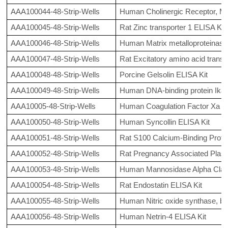
AAA100044-48-Strip-Wells
Human Cholinergic Receptor, Mu
AAA100045-48-Strip-Wells
Rat Zinc transporter 1 ELISA Kit
AAA100046-48-Strip-Wells
Human Matrix metalloproteinase
AAA100047-48-Strip-Wells
Rat Excitatory amino acid transp
AAA100048-48-Strip-Wells
Porcine Gelsolin ELISA Kit
AAA100049-48-Strip-Wells
Human DNA-binding protein Ikar
AAA10005-48-Strip-Wells
Human Coagulation Factor Xa E
AAA100050-48-Strip-Wells
Human Syncollin ELISA Kit
AAA100051-48-Strip-Wells
Rat S100 Calcium-Binding Prote
AAA100052-48-Strip-Wells
Rat Pregnancy Associated Plasm
AAA100053-48-Strip-Wells
Human Mannosidase Alpha Clas
AAA100054-48-Strip-Wells
Rat Endostatin ELISA Kit
AAA100055-48-Strip-Wells
Human Nitric oxide synthase, br
AAA100056-48-Strip-Wells
Human Netrin-4 ELISA Kit