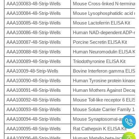
AAA100083-48-Strip-Wells
Mouse Cross-linked N-terminal te
AAA100084-48-Strip-Wells
Mouse Lysophosphatidic acid rec
AAA100085-48-Strip-Wells
Mouse Lactoferrin ELISA Kit
AAA100086-48-Strip-Wells
Human NAD-dependent ADP-ribosy
AAA100087-48-Strip-Wells
Porcine Secretin ELISA Kit
AAA100088-48-Strip-Wells
Human Neuromodulin ELISA Kit
AAA100089-48-Strip-Wells
Triiodothyronine ELISA Kit
AAA10009-48-Strip-Wells
Bovine Interferon gamma ELISA 
AAA100090-48-Strip-Wells
Human Tyrosine protein kinase r
AAA100091-48-Strip-Wells
Human Mothers Against Decapen
AAA100092-48-Strip-Wells
Mouse Toll-like receptor 6 ELISA
AAA100093-48-Strip-Wells
Mouse Solute Carrier Family 18
AAA100094-48-Strip-Wells
Mouse Synaptosomal-associated 
AAA100095-48-Strip-Wells
Rat Cathepsin K ELISA Kit
AAA100096-48-Strip-Wells
Human Metallo-beta-lactamase d