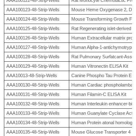
AAA100122-48-Strip-Wells
Rat Monocyte Chemotactic Prote
AAA100123-48-Strip-Wells
Mouse Heme Oxygenase 2, Decy
AAA100124-48-Strip-Wells
Mouse Transforming Growth Fact
AAA100125-48-Strip-Wells
Rat Regenerating islet-derived p
AAA100126-48-Strip-Wells
Human Extracellular matrix prote
AAA100127-48-Strip-Wells
Human Alpha-1-antichymotrypsi
AAA100128-48-Strip-Wells
Rat Pulmonary Surfatcant-Associ
AAA100129-48-Strip-Wells
Human Vitronectin ELISA Kit
AAA10013-48-Strip-Wells
Canine Phospho Tau Protein ELI
AAA100130-48-Strip-Wells
Human Cardiac phospholamban 
AAA100131-48-Strip-Wells
Human Filamin-C ELISA Kit
AAA100132-48-Strip-Wells
Human Interleukin enhancer-bind
AAA100133-48-Strip-Wells
Human Guanylate Cyclase Activ
AAA100134-48-Strip-Wells
Human Protein atonal homolog 1
AAA100135-48-Strip-Wells
Mouse Glucose Transporter 4 EL