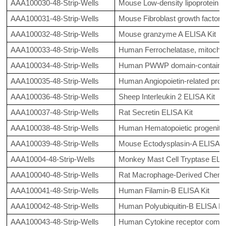
AAA100030-48-Strip-Wells
Mouse Low-density lipoprotein re
AAA100031-48-Strip-Wells
Mouse Fibroblast growth factor 
AAA100032-48-Strip-Wells
Mouse granzyme A ELISA Kit
AAA100033-48-Strip-Wells
Human Ferrochelatase, mitochon
AAA100034-48-Strip-Wells
Human PWWP domain-containing
AAA100035-48-Strip-Wells
Human Angiopoietin-related prote
AAA100036-48-Strip-Wells
Sheep Interleukin 2 ELISA Kit
AAA100037-48-Strip-Wells
Rat Secretin ELISA Kit
AAA100038-48-Strip-Wells
Human Hematopoietic progenitor
AAA100039-48-Strip-Wells
Mouse Ectodysplasin-A ELISA K
AAA10004-48-Strip-Wells
Monkey Mast Cell Tryptase ELIS
AAA100040-48-Strip-Wells
Rat Macrophage-Derived Chemo
AAA100041-48-Strip-Wells
Human Filamin-B ELISA Kit
AAA100042-48-Strip-Wells
Human Polyubiquitin-B ELISA Ki
AAA100043-48-Strip-Wells
Human Cytokine receptor comm