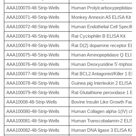
AAA100070-48-Strip-Wells
Human Prolylcarboxypeptidase 
AAA100071-48-Strip-Wells
Monkey Annexin A5 ELISA Kit
AAA100072-48-Strip-Wells
Human Endothelial Cell Specific
AAA100073-48-Strip-Wells
Rat Cyclophilin B ELISA Kit
AAA100074-48-Strip-Wells
Rat D(2) dopamine receptor ELI
AAA100075-48-Strip-Wells
Human Aminopeptidase Q ELISA
AAA100076-48-Strip-Wells
Human Deoxyuridine 5'-triphosph
AAA100077-48-Strip-Wells
Rat BCL2 Antagonist/Killer 1 ELI
AAA100078-48-Strip-Wells
Guinea pig Interleukin 2 ELISA Ki
AAA100079-48-Strip-Wells
Rat Glutathione peroxidase 1 EL
AAA10008-48-Strip-Wells
Bovine Insulin Like Growth Fact
AAA100080-48-Strip-Wells
Human Collagen alpha-1(IV) cha
AAA100081-48-Strip-Wells
Human Transcobalamin-2 ELISA
AAA100082-48-Strip-Wells
Human DNA ligase 3 ELISA Kit