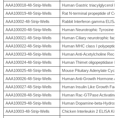
AAA100018-48-Strip-Wells
Human Gastric triacylglycerol li
AAA100019-48-Strip-Wells
Rat N-terminal propeptide of Coll
AAA10002-48-Strip-Wells
Rabbit Interferon gamma ELISA 
AAA100020-48-Strip-Wells
Human Neurotrophic Tyrosine Ki
AAA100021-48-Strip-Wells
Human Ciliary neurotrophic facto
AAA100022-48-Strip-Wells
Human MHC class I polypeptide-
AAA100023-48-Strip-Wells
Human Anti-Acetylcholine Recep
AAA100024-48-Strip-Wells
Human Thimet oligopeptidase EL
AAA100025-48-Strip-Wells
Mouse Pituitary Adenylate Cycla
AAA100026-48-Strip-Wells
Human Anti-Growth Hormone Ant
AAA100027-48-Strip-Wells
Human Insulin Like Growth Fact
AAA100028-48-Strip-Wells
Human Rac-GTPase Activating P
AAA100029-48-Strip-Wells
Human Dopamine-beta-Hydroxyl
AAA10003-48-Strip-Wells
Chicken Interleukin 2 ELISA Kit