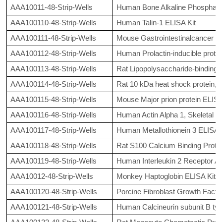
AAA10011-48-Strip-Wells
Human Bone Alkaline Phosphata
AAA100110-48-Strip-Wells
Human Talin-1 ELISA Kit
AAA100111-48-Strip-Wells
Mouse Gastrointestinalcancer 
AAA100112-48-Strip-Wells
Human Prolactin-inducible protei
AAA100113-48-Strip-Wells
Rat Lipopolysaccharide-binding p
AAA100114-48-Strip-Wells
Rat 10 kDa heat shock protein, 
AAA100115-48-Strip-Wells
Mouse Major prion protein ELISA
AAA100116-48-Strip-Wells
Human Actin Alpha 1, Skeletal M
AAA100117-48-Strip-Wells
Human Metallothionein 3 ELISA 
AAA100118-48-Strip-Wells
Rat S100 Calcium Binding Protei
AAA100119-48-Strip-Wells
Human Interleukin 2 Receptor Al
AAA10012-48-Strip-Wells
Monkey Haptoglobin ELISA Kit
AAA100120-48-Strip-Wells
Porcine Fibroblast Growth Facto
AAA100121-48-Strip-Wells
Human Calcineurin subunit B typ