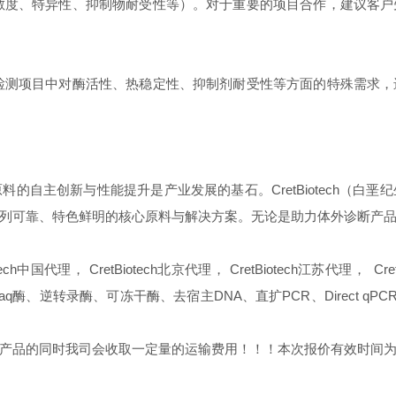
敏度、特异性、抑制物耐受性等）。对于重要的项目合作，建议客
检测项目中对酶活性、热稳定性、抑制剂耐受性等方面的特殊需求
的自主创新与性能提升是产业发展的基石。CretBiotech（白
列可靠、特色鲜明的核心原料与解决方案。无论是助力体外诊断产
Biotech中国代理， CretBiotech北京代理， CretBiotech江苏代理，
aq酶、逆转录酶、可冻干酶、去宿主DNA、直扩PCR、Direct q
同时我司会收取一定量的运输费用！！！本次报价有效时间为2026年5