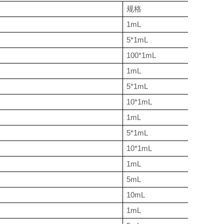
规格
价格
1mL
130.5
5*1mL
522
100*1mL
7830
1mL
130.5
5*1mL
522
10*1mL
7830
1mL
234.63
5*1mL
938.5
10*1mL
1407.8
1mL
260.58
5mL
1042.35
10mL
1563.5
1mL
286.52