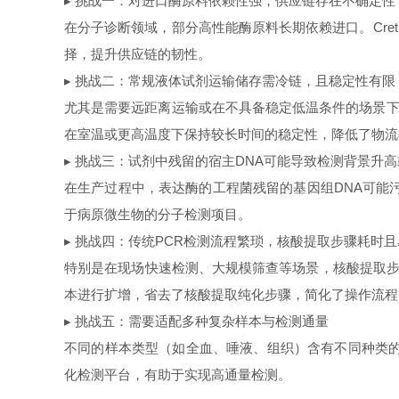
▸ 挑战一：对进口酶原料依赖性强，供应链存在不确定性
在分子诊断领域，部分高性能酶原料长期依赖进口。Cret
择，提升供应链的韧性。
▸ 挑战二：常规液体试剂运输储存需冷链，且稳定性有限
尤其是需要远距离运输或在不具备稳定低温条件的场景下
在室温或更高温度下保持较长时间的稳定性，降低了物流
▸ 挑战三：试剂中残留的宿主DNA可能导致检测背景升
在生产过程中，表达酶的工程菌残留的基因组DNA可能
于病原微生物的分子检测项目。
▸ 挑战四：传统PCR检测流程繁琐，核酸提取步骤耗时
特别是在现场快速检测、大规模筛查等场景，核酸提取步骤成
本进行扩增，省去了核酸提取纯化步骤，简化了操作流程
▸ 挑战五：需要适配多种复杂样本与检测通量
不同的样本类型（如全血、唾液、组织）含有不同种类的
化检测平台，有助于实现高通量检测。