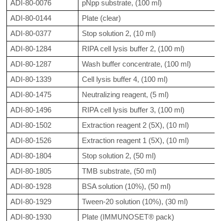
ADI-80-0076
pNpp substrate, (100 ml)
ADI-80-0144
Plate (clear)
ADI-80-0377
Stop solution 2, (10 ml)
ADI-80-1284
RIPA cell lysis buffer 2, (100 ml)
ADI-80-1287
Wash buffer concentrate, (100 ml)
ADI-80-1339
Cell lysis buffer 4, (100 ml)
ADI-80-1475
Neutralizing reagent, (5 ml)
ADI-80-1496
RIPA cell lysis buffer 3, (100 ml)
ADI-80-1502
Extraction reagent 2 (5X), (10 ml)
ADI-80-1526
Extraction reagent 1 (5X), (10 ml)
ADI-80-1804
Stop solution 2, (50 ml)
ADI-80-1805
TMB substrate, (50 ml)
ADI-80-1928
BSA solution (10%), (50 ml)
ADI-80-1929
Tween-20 solution (10%), (30 ml)
ADI-80-1930
Plate (IMMUNOSET® pack)