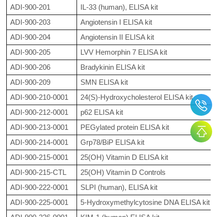
ADI-900-201
IL-33 (human), ELISA kit
ADI-900-203
Angiotensin I ELISA kit
ADI-900-204
Angiotensin II ELISA kit
ADI-900-205
LVV Hemorphin 7 ELISA kit
ADI-900-206
Bradykinin ELISA kit
ADI-900-209
SMN ELISA kit
ADI-900-210-0001
24(S)-Hydroxycholesterol ELISA kit
ADI-900-212-0001
p62 ELISA kit
ADI-900-213-0001
PEGylated protein ELISA kit
ADI-900-214-0001
Grp78/BiP ELISA kit
ADI-900-215-0001
25(OH) Vitamin D ELISA kit
ADI-900-215-CTL
25(OH) Vitamin D Controls
ADI-900-222-0001
SLPI (human), ELISA kit
ADI-900-225-0001
5-Hydroxymethylcytosine DNA ELISA kit