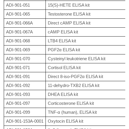
ADI-901-051
15(S)-HETE ELISA kit
ADI-901-065
Testosterone ELISA kit
ADI-901-066A
Direct cAMP ELISA kit
ADI-901-067A
cAMP ELISA kit
ADI-901-068
LTB4 ELISA kit
ADI-901-069
PGF2α ELISA kit
ADI-901-070
Cysteinyl leukotriene ELISA kit
ADI-901-071
Cortisol ELISA kit
ADI-901-091
Direct 8-iso-PGF2α ELISA kit
ADI-901-092
11-dehydro-TXB2 ELISA kit
ADI-901-093
DHEA ELISA kit
ADI-901-097
Corticosterone ELISA kit
ADI-901-099
TNF-α (human), ELISA kit
ADI-901-153A-0001
Oxytocin ELISA kit