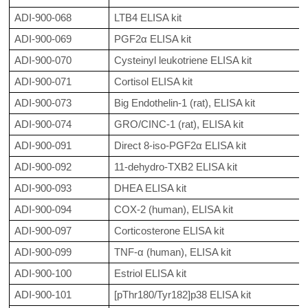
ADI-900-068
LTB4 ELISA kit
ADI-900-069
PGF2α ELISA kit
ADI-900-070
Cysteinyl leukotriene ELISA kit
ADI-900-071
Cortisol ELISA kit
ADI-900-073
Big Endothelin-1 (rat), ELISA kit
ADI-900-074
GRO/CINC-1 (rat), ELISA kit
ADI-900-091
Direct 8-iso-PGF2α ELISA kit
ADI-900-092
11-dehydro-TXB2 ELISA kit
ADI-900-093
DHEA ELISA kit
ADI-900-094
COX-2 (human), ELISA kit
ADI-900-097
Corticosterone ELISA kit
ADI-900-099
TNF-α (human), ELISA kit
ADI-900-100
Estriol ELISA kit
ADI-900-101
[pThr180/Tyr182]p38 ELISA kit