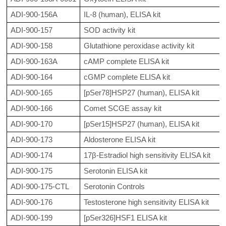
ADI-900-156A
IL-8 (human), ELISA kit
ADI-900-157
SOD activity kit
ADI-900-158
Glutathione peroxidase activity kit
ADI-900-163A
cAMP complete ELISA kit
ADI-900-164
cGMP complete ELISA kit
ADI-900-165
[pSer78]HSP27 (human), ELISA kit
ADI-900-166
Comet SCGE assay kit
ADI-900-170
[pSer15]HSP27 (human), ELISA kit
ADI-900-173
Aldosterone ELISA kit
ADI-900-174
17β-Estradiol high sensitivity ELISA kit
ADI-900-175
Serotonin ELISA kit
ADI-900-175-CTL
Serotonin Controls
ADI-900-176
Testosterone high sensitivity ELISA kit
ADI-900-199
[pSer326]HSF1 ELISA kit