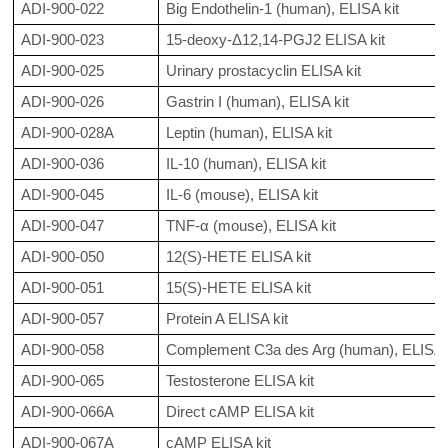
ADI-900-022
Big Endothelin-1 (human), ELISA kit
ADI-900-023
15-deoxy-Δ12,14-PGJ2 ELISA kit
ADI-900-025
Urinary prostacyclin ELISA kit
ADI-900-026
Gastrin I (human), ELISA kit
ADI-900-028A
Leptin (human), ELISA kit
ADI-900-036
IL-10 (human), ELISA kit
ADI-900-045
IL-6 (mouse), ELISA kit
ADI-900-047
TNF-α (mouse), ELISA kit
ADI-900-050
12(S)-HETE ELISA kit
ADI-900-051
15(S)-HETE ELISA kit
ADI-900-057
Protein A ELISA kit
ADI-900-058
Complement C3a des Arg (human), ELISA k
ADI-900-065
Testosterone ELISA kit
ADI-900-066A
Direct cAMP ELISA kit
ADI-900-067A
cAMP ELISA kit