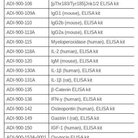
ADI-900-106
[pThr183/Tyr185]Jnk1/2 ELISA kit
ADI-900-109A
IgG1 (mouse), ELISA kit
ADI-900-110
IgG2b (mouse), ELISA kit
ADI-900-113A
IgG2a (mouse), ELISA kit
ADI-900-115
Myeloperoxidase (human), ELISA kit
ADI-900-118A
IL-2 (human), ELISA kit
ADI-900-120
IgM (mouse), ELISA kit
ADI-900-130A
IL-1β (human), ELISA kit
ADI-900-131A
IL-1β (rat), ELISA kit
ADI-900-135
β-Catenin ELISA kit
ADI-900-136
IFN-γ (human), ELISA kit
ADI-900-142
Osteopontin (human), ELISA kit
ADI-900-149
Gastrin I (rat), ELISA kit
ADI-900-150
IGF-1 (human), ELISA kit
ADI-900-153A-0001
Oxytocin ELISA kit