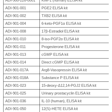
ADI-900-226-0001
KIM-1 (human) ELISA kit
ADI-901-001
PGE2 ELISA kit
ADI-901-002
TXB2 ELISA kit
ADI-901-004
6-keto-PGF1α ELISA kit
ADI-901-008
17β-Estradiol ELISA kit
ADI-901-010
8-iso-PGF2α ELISA kit
ADI-901-011
Progesterone ELISA kit
ADI-901-013
cGMP ELISA kit
ADI-901-014
Direct cGMP ELISA kit
ADI-901-017A
Arg8-Vasopressin ELISA kit
ADI-901-018A
Substance P ELISA kit
ADI-901-023
15-deoxy-Δ12,14-PGJ2 ELISA kit
ADI-901-025
Urinary prostacyclin ELISA kit
ADI-901-036
IL-10 (human), ELISA kit
ADI-901-050
12(S)-HETE ELISA kit