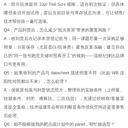
A：部分抗体提供 10µl Trial Size 规格，适合初次验证；但具体
哪些条目开放试用，需以当前目录与库存状态为准，可让销售/
技术帮你筛一遍可选项。
Q4：产品到货后，怎么减少"批次差异"带来的重复风险？
A：收到货后在记录本里登记批号；同一课题尽量一次采购足够
用量；分装保存（尤其蛋白/抗体类）避免反复冻融；建立你自
己的"同一批号跑完关键对照再开工"的规则——流程纪律比品牌
口号更有用。
Q5：如果收到的产品与 datasheet 描述明显不符（比如 WB 连
阳性对照都出不来），怎么处理？
A：保留原包装与到货状态照片，整理你的实验条件（上样量、
转膜条件、封闭、稀释比、二抗信息），先通过经销商/客服渠
道提交复核；技术端通常会帮你判断是条件优化空间还是需要售
后处理。
Q6：能不能根据我的靶点或计划中的 panel，帮忙做选型？