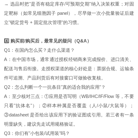
→ 选品时把"是否有稳定库存/可预期交期"纳入决策权重；对固
定靶标（如常见细胞因子 panel），尽早做一次小批量验证后建
立"锁定货号 + 固定批次管理"的习惯。
4️⃣ 购买前/购买后，最常见的疑问（Q&A）
Q1：在国内怎么买？走什么渠道？
A：在中国市场，通常通过授权经销商来完成报价、进口清关、
配送与售后衔接。走授权渠道的核心好处是：票据合规、运输条
件可追溯、产品到货后有对接窗口可做验收复核。
Q2：怎么判断一个一抗条目"真的适合我的应用"？
A：至少核对三点：①应用是否写明（WB/IHC/IF/Flow 等，不要
只看"抗体名"）；②样本种属是否覆盖（人/小鼠/大鼠等）；
③datasheet 是否给出该应用下的验证图或引用。若三者有一条
明显缺失，建议先走试用规格验证。
Q3：你们有"小包装/试用装"吗？