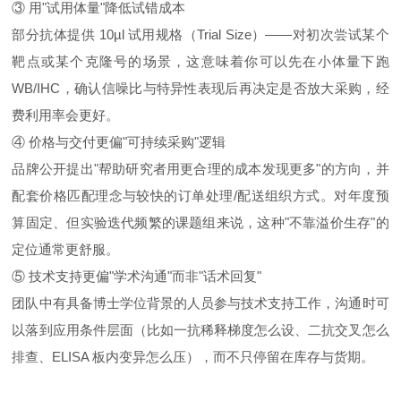
③ 用"试用体量"降低试错成本
部分抗体提供 10µl 试用规格（Trial Size）——对初次尝试某个
靶点或某个克隆号的场景，这意味着你可以先在小体量下跑
WB/IHC，确认信噪比与特异性表现后再决定是否放大采购，经
费利用率会更好。
④ 价格与交付更偏"可持续采购"逻辑
品牌公开提出"帮助研究者用更合理的成本发现更多"的方向，并
配套价格匹配理念与较快的订单处理/配送组织方式。对年度预
算固定、但实验迭代频繁的课题组来说，这种"不靠溢价生存"的
定位通常更舒服。
⑤ 技术支持更偏"学术沟通"而非"话术回复"
团队中有具备博士学位背景的人员参与技术支持工作，沟通时可
以落到应用条件层面（比如一抗稀释梯度怎么设、二抗交叉怎么
排查、ELISA 板内变异怎么压），而不只停留在库存与货期。