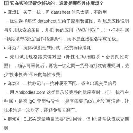
3️⃣ 它在实验里帮你解决的，通常是哪些具体麻烦？
▸ 麻烦1｜买了一抗，但 datasheet 信息太薄，不敢用
→ 优先选择那些 datasheet 里给了应用验证图、种属反应性说明
与引用线索的条目，并把"你的应用（WB/IHC/IF…）+样本种属
+预期条带/定位"当作筛选条件，而不是直接搜名字就拍板。
▸ 麻烦2｜抗体/试剂盒来回试，经费碎碎消耗
→ 先用试用规格跑关键对照（阳性组织/细胞系 + 必要阴性对
照），确认可重复后，再统一锁定同一货号与批次管理规则，减
少"换来换去"带来的隐性浪费。
▸ 麻烦3｜二抗标记与一抗种属不匹配，或者出现交叉信号
→ 用 Antibodies.com 这类目录较完整的供应商时，把"一抗宿主
种属 + 是否 IgG 亚型特异性 + 是否需要 Fab′₂ 片段"写清楚，让
技术沟通一次对齐，能避免常见翻车。
▸ 麻烦4｜ELISA 定量项目需要较快周转，但 kit 常常缺货或交期
飘