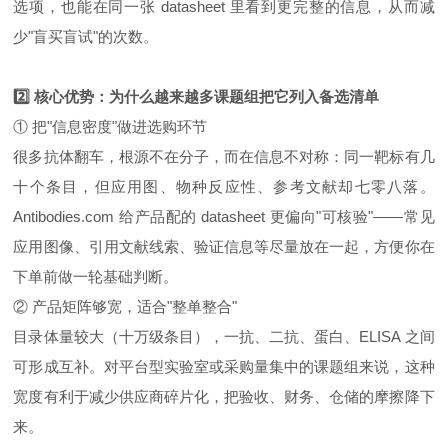
选项，也能在同一张 datasheet 里看到更完整的信息，从而减
少"盲买盲试"的次数。
2️⃣ 核心优势：为什么越来越多课题组把它列入备选清单
① 把"信息密度"做进选购环节
很多抗体翻车，根源不在分子，而在信息不对称：同一靶标有几
十个条目，但应用图、物种反应性、参考文献却七零八落。
Antibodies.com 给产品配的 datasheet 更偏向"可核验"——常见
应用图像、引用文献线索、验证信息等尽量放在一起，方便你在
下单前做一轮基础判断。
② 产品矩阵够宽，适合"整单整合"
目录体量较大（十万级条目），一抗、二抗、蛋白、ELISA 之间
可形成互补。对平台型实验室或采购量集中的课题组来说，这种
宽度有利于减少供应商碎片化，把验收、财务、仓储的摩擦降下
来。