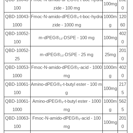
100mg
100
zide - 100 mg
0
QBD-10043-
Fmoc-N-amido-dPEG®₄-t-boc-hydra
1000m
120
1000
zide - 1000 mg
g
60
QBD-10052-
402
m-dPEG®₁₃-DSPE - 100 mg
100mg
100
0
QBD-10052-
201
m-dPEG®₁₃-DSPE - 25 mg
25mg
25
0
QBD-10053-
Fmoc-N-amido-dPEG®₅-acid - 1000
1000m
402
1000
mg
g
0
QBD-10061-
Amino-dPEG®₆-t-butyl ester - 100 m
217
100mg
100
g
5
QBD-10061-
Amino-dPEG®₆-t-butyl ester - 1000
1000m
562
1000
mg
g
5
QBD-10063-
Fmoc-N-amido-dPEG®₆-acid - 100
201
100mg
100
mg
0