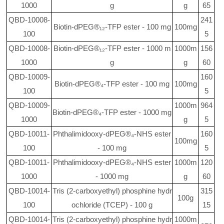
1000
g
g
65
QBD-10008-
241
Biotin-dPEG®₁₂-TFP ester - 100 mg
100mg
100
5
QBD-10008-
Biotin-dPEG®₁₂-TFP ester - 1000 m
1000m
156
1000
g
g
60
QBD-10009-
160
Biotin-dPEG®₄-TFP ester - 100 mg
100mg
100
5
QBD-10009-
1000m
964
Biotin-dPEG®₄-TFP ester - 1000 mg
1000
g
5
QBD-10011-
Phthalimidooxy-dPEG®₄-NHS ester
160
100mg
100
- 100 mg
5
QBD-10011-
Phthalimidooxy-dPEG®₄-NHS ester
1000m
120
1000
- 1000 mg
g
60
QBD-10014-
Tris (2-carboxyethyl) phosphine hydr
315
100g
100
ochloride (TCEP) - 100 g
15
QBD-10014-
Tris (2-carboxyethyl) phosphine hydr
1000m