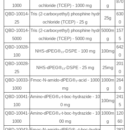
870
1000
ochloride (TCEP) - 1000 mg
g
QBD-10014-
Tris (2-carboxyethyl) phosphine hydr
630
25g
25
ochloride (TCEP) - 25 g
0
QBD-10014-
Tris (2-carboxyethyl) phosphine hydr
5000m
157
5000
ochloride (TCEP) - 5000 mg
g
5
QBD-10028-
642
NHS-dPEG®₁₃-DSPE - 100 mg
100mg
100
0
QBD-10028-
201
NHS-dPEG®₁₃-DSPE - 25 mg
25mg
25
0
QBD-10033-
Fmoc-N-amido-dPEG®₃-acid - 1000
1000m
264
1000
mg
g
0
QBD-10041-
Amino-dPEG®₄-t-boc-hydrazide - 10
241
100mg
100
0 mg
5
QBD-10041-
Amino-dPEG®₄-t-boc-hydrazide - 10
1000m
120
1000
00 mg
g
60
QBD-10043-
Fmoc-N-amido-dPEG®₄-t-boc-hydra
282