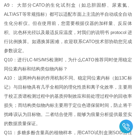
A9： 大部分CATO的生化试剂盒（如总胆固醇、尿素氮、
ALT/AST等常规指标）都可以适配市面上主流的半自动或全自动
生化分析仪。但在使用前，您需要根据仪器的加样量、反应体
积、比色杯光径以及最适反应温度，对我们的说明书 protocol 进
行比例换算。如遇换算困难，欢迎联系CATO技术部协助您完成
参数设定。
Q10：进行LC-MS/MS检测时，为什么CATO推荐同时使用稳定
同位素内标和结构类似物内标？
A10： 这两种内标的作用机制不同。稳定同位素内标（如13C标
记）与目标物具有几乎全相同的理化性质和离子化效率，主要用
于校正质谱检测过程中的基质抑制效应和前处理过程中的回收率
损失；而结构类似物内标主要用于定位色谱保留时间，防止将干
扰峰误认为目标物。二者结合使用，能够为痕量分析提供最坚实
的数据质量保证。
Q11：多糖多酚含量高的植物样本，用CATO试剂盒测SOD活性