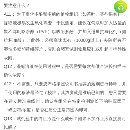
要注意什么？
A11： 对于富含多酚和多糖的植物组织（如茶叶、某些果实），
提取液极易发生氧化褐变，干扰测定。建议在匀浆时加入适量的
聚乙烯吡咯烷酮（PVP）以吸附多酚，并加入适量抗氧化剂（如
抗坏血酸）。此外，必须高速离心（10000g以上）去除所有不
溶性多糖和纤维碎片，否则会堵塞试剂盒反应孔或引起非特异性
吸附。
Q12：混标溶液在使用过程中，是否需要每次都做全波长扫描来
确认浓度？
A12： 不需要。只要您严格按照说明书推荐的溶剂进行稀释，并
且使用的移液器经过了校准，其浓度就是准确已知的。您只需要
在建立标准曲线时，确认各组分在特定检测波长下的响应因子
（峰面积/浓度）是否在历史正常范围内即可。
Q13：试剂盒中的终止液是什么成分？如果不加终止液直接测可
以吗？