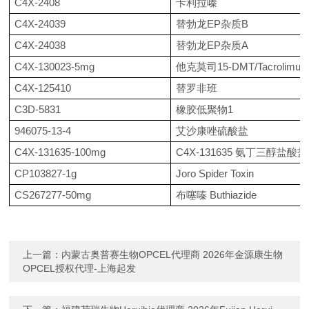
C4X-2408
卡利拉嗪
C4X-24039
替勃龙
EP杂质B
C4X-24038
替勃龙
EP杂质A
C4X-130023-5mg
他克莫司
15-DMT/Tacrolimus
C4X-125410
替罗非班
C3D-5831
橡胶低聚物
1
946075-13-4
艾沙康唑硫酸盐
C4X-131635-100mg
C4X-131635 氨丁三醇盐酸盐
CP103827-1g
Joro Spider Toxin
CS267277-50mg
布噻嗪
Buthiazide
上一篇：
内蒙古奥普赛生物OPCEL代理商 2026年金源康生物
OPCEL授权代理-上海起发