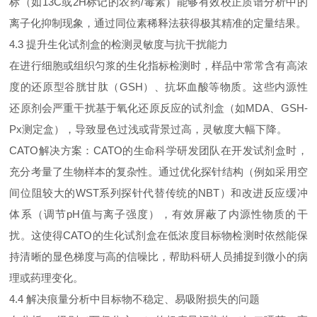
标（如13C或2H标记的农药/毒素）能够有效校正质谱分析中的
离子化抑制现象，通过同位素稀释法获得极其精准的定量结果。
4.3 提升生化试剂盒的检测灵敏度与抗干扰能力
在进行细胞或组织匀浆的生化指标检测时，样品中常常含有高浓
度的还原型谷胱甘肽（GSH）、抗坏血酸等物质。这些内源性
还原剂会严重干扰基于氧化还原反应的试剂盒（如MDA、GSH-
Px测定盒），导致显色过浅或背景过高，灵敏度大幅下降。
CATO解决方案：CATO的生命科学研发团队在开发试剂盒时，
充分考量了生物样本的复杂性。通过优化探针结构（例如采用空
间位阻较大的WST系列探针代替传统的NBT）和改进反应缓冲
体系（调节pH值与离子强度），有效屏蔽了内源性物质的干
扰。这使得CATO的生化试剂盒在低浓度目标物检测时依然能保
持清晰的显色梯度与高的信噪比，帮助科研人员捕捉到微小的病
理或药理变化。
4.4 解决痕量分析中目标物不稳定、易吸附损失的问题