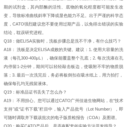
期的试剂盒，其内部酶的活性、底物的氧化程度都可能发生改
变，导致标准曲线斜率下降或显色能力不足。出于严谨的科学态
度，CATO强烈建议您不要使用过期产品，以免得出错误的实验
结论，耽误研究进程。
Q18：做ELISA实验时，洗板步骤总是洗不干净，有什么技巧？
A18： 洗板是决定ELISA成败的关键。建议：1. 使用大容量的洗
液（每孔300-400μL），确保能覆盖整个孔底；2. 每次洗液在孔
内停留1-2分钟，期间可以轻轻敲击板边，使吸附不牢的物质脱
落；3. 最后一次洗完后，务必将板倒扣在吸水纸上，用力拍打，
确保每孔均无残留液体。
Q19：标准品证书丢失了怎么办？
A19： 不用担心。您可以通过CATO广州佳途生物网站，在“技术
支持"或“证书下载"栏目中，输入产品批号（Lot Number），即
可随时调取并下载该批次的电子版质检报告（COA）及图谱。
Q20：购买CATO产品后，是否有配套的实验方法开发指导？