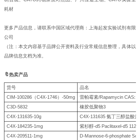
耗材
更多产品信息，请联系中国区域代理商：上海起发实验试剂有限
公司
（注：本文内容基于品牌公开资料及行业常规信息整理，具体以
品牌信息文档为准。
🔖
热
卖产品
货号
品名
CIM-100286（C4X-1746）-50mg
雷帕霉素
/Rapamycin CAS: 5
C3D-5832
橡胶低聚物
3
C4X-131635-10g
C4X-131635 氨丁三醇盐酸盐
C4X-184235-1mg
紫杉醇
-d5 Paclitaxel-d5 112
C4X-209511-1mg
D-Mannose-6-phosphate Sod