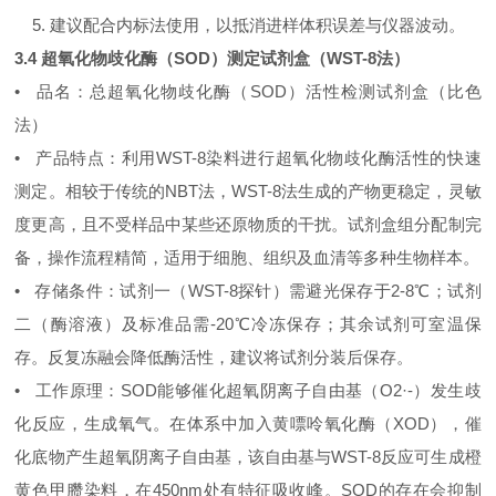
5. 建议配合内标法使用，以抵消进样体积误差与仪器波动。
3.4 超氧化物歧化酶（SOD）测定试剂盒（WST-8法）
• 品名：总超氧化物歧化酶（SOD）活性检测试剂盒（比色
法）
• 产品特点：利用WST-8染料进行超氧化物歧化酶活性的快速
测定。相较于传统的NBT法，WST-8法生成的产物更稳定，灵敏
度更高，且不受样品中某些还原物质的干扰。试剂盒组分配制完
备，操作流程精简，适用于细胞、组织及血清等多种生物样本。
• 存储条件：试剂一（WST-8探针）需避光保存于2-8℃；试剂
二（酶溶液）及标准品需-20℃冷冻保存；其余试剂可室温保
存。反复冻融会降低酶活性，建议将试剂分装后保存。
• 工作原理：SOD能够催化超氧阴离子自由基（O2·-）发生歧
化反应，生成氧气。在体系中加入黄嘌呤氧化酶（XOD），催
化底物产生超氧阴离子自由基，该自由基与WST-8反应可生成橙
黄色甲臜染料，在450nm处有特征吸收峰。SOD的存在会抑制