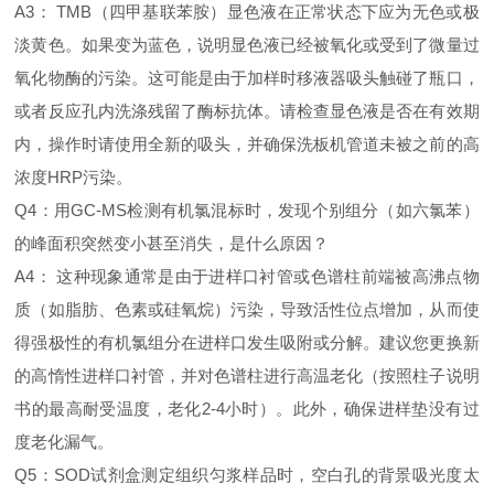
A3： TMB（四甲基联苯胺）显色液在正常状态下应为无色或极
淡黄色。如果变为蓝色，说明显色液已经被氧化或受到了微量过
氧化物酶的污染。这可能是由于加样时移液器吸头触碰了瓶口，
或者反应孔内洗涤残留了酶标抗体。请检查显色液是否在有效期
内，操作时请使用全新的吸头，并确保洗板机管道未被之前的高
浓度HRP污染。
Q4：用GC-MS检测有机氯混标时，发现个别组分（如六氯苯）
的峰面积突然变小甚至消失，是什么原因？
A4： 这种现象通常是由于进样口衬管或色谱柱前端被高沸点物
质（如脂肪、色素或硅氧烷）污染，导致活性位点增加，从而使
得强极性的有机氯组分在进样口发生吸附或分解。建议您更换新
的高惰性进样口衬管，并对色谱柱进行高温老化（按照柱子说明
书的最高耐受温度，老化2-4小时）。此外，确保进样垫没有过
度老化漏气。
Q5：SOD试剂盒测定组织匀浆样品时，空白孔的背景吸光度太