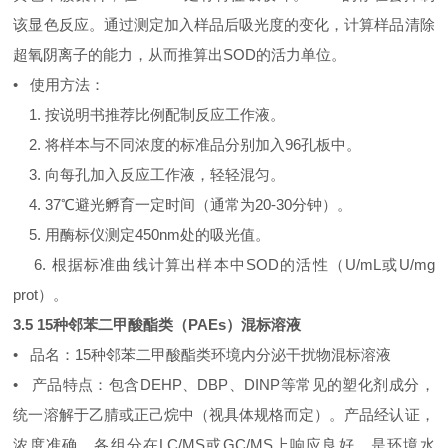
该显色反应。通过测定加入样品后吸光度的变化，计算样品清除
超氧阴离子的能力，从而推算出SOD的活力单位。
• 使用方法：
1. 按说明书推荐比例配制反应工作液。
2. 将样本与不同浓度的标准品分别加入96孔板中。
3. 向每孔加入反应工作液，轻轻混匀。
4. 37℃避光孵育一定时间（通常为20-30分钟）。
5. 用酶标仪测定450nm处的吸光值。
6. 根据标准曲线计算出样本中SOD的活性（U/mL或U/mg
prot）。
3.5 15种邻苯二甲酸酯类（PAEs）混标溶液
• 品名：15种邻苯二甲酸酯类环境内分泌干扰物混标溶液
• 产品特点：包含DEHP、DBP、DINP等常见的塑化剂成分，
统一溶解于乙腈或正己烷中（视具体规格而定）。产品经认证，
浓度准确，各组分在LC/MS或GC/MS上响应良好，是环境水