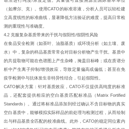
谱法进行纯度/浓度定值。其量值可直接溯源至国际基本单位
（如摩尔、克）。使用CATO的标准溶液，分析人员可以轻松建
立高度线性的标准曲线，显著降低方法验证的难度，提高日常检
测的重现性与准确度。
4.2 克服复杂基质带来的干扰与假阳性/假阴性风险
在食品安全检测（如茶叶、油脂基质）或环境分析（如土壤、废
水）中，复杂的样品基质常常会对目标分析物产生干扰。基质中
的共提取物可能在色谱图上产生杂峰，掩盖目标峰；或在质谱分
析中产生离子抑制/增强效应，导致定量偏高或偏低；甚至在免
疫学检测中与抗体发生非特异性结合，引起假阳性。
CATO解决方案：针对基质效应，CATO不仅提供高纯度的标准
品，还配套提供相应的空白基质匹配标准品（Matrix Fortified
Standards）。通过将标准品添加到经过确认不含目标物的真实
空白基质中，能够模拟实际样品的前处理与检测过程，从而绘制
出与样品基质全匹配的校准曲线。此外，CATO的稳定同位素内