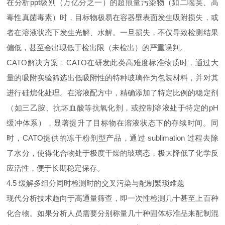
在分析ppt级别（万亿分之一）的超痕量污染物（如二噁英、高
毒性真菌毒素）时，目标物极易在容器壁表面发生吸附损失，或
者在溶液状态下发生光解、水解。一旦损失，不仅导致检测结果
偏低，甚至会出现低于检出限（未检出）的严重误判。
CATO解决方案：CATO在研发此类高难度标准物质时，通过大
量的吸附实验筛选出低吸附性的特种玻璃作为包装材料，并对其
进行硅烷化处理。在溶液配方中，精确添加了特定比例的稳定剂
（如三乙胺、抗坏血酸等抗氧化剂，或控制溶液处于特定的pH
缓冲体系），显著提升了目标物在溶液状态下的存续时间。同
时，CATO提供的冻干粉剂型产品，通过 sublimation 过程去除
了水分，使得化合物处于极度干燥的玻璃态，极大降低了化学反
应活性，便于长期稳定保存。
4.5 缓解多组分同时检测时的交叉污染与配制繁琐难题
现代分析技术趋向于高通量筛查，即一次性检测几十甚至上百种
化合物。如果分析人员需要分别称量几十种固体标准品来配制混