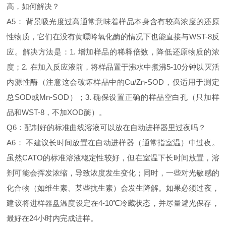
高，如何解决？
A5： 背景吸光度过高通常意味着样品本身含有较高浓度的还原
性物质，它们在没有黄嘌呤氧化酶的情况下也能直接与WST-8反
应。解决方法是：1. 增加样品的稀释倍数，降低还原物质的浓
度；2. 在加入反应液前，将样品置于沸水中煮沸5-10分钟以灭活
内源性酶（注意这会破坏样品中的Cu/Zn-SOD，仅适用于测定
总SOD或Mn-SOD）；3. 确保设置正确的样品空白孔（只加样
品和WST-8，不加XOD酶）。
Q6：配制好的标准曲线溶液可以放在自动进样器里过夜吗？
A6： 不建议长时间放置在自动进样器（通常指室温）中过夜。
虽然CATO的标准溶液稳定性较好，但在室温下长时间放置，溶
剂可能会挥发浓缩，导致浓度发生变化；同时，一些对光敏感的
化合物（如维生素、某些抗生素）会发生降解。如果必须过夜，
建议将进样器盘温度设定在4-10℃冷藏状态，并尽量避光保存，
最好在24小时内完成进样。