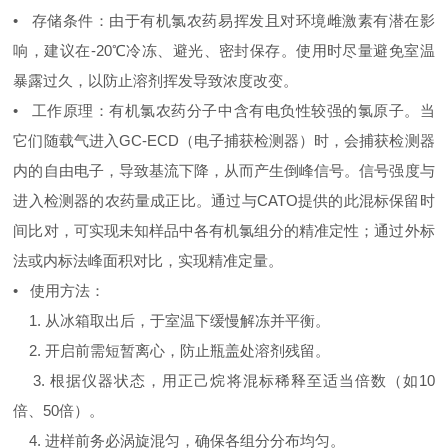
• 存储条件：由于有机氯农药易挥发且对环境雌激素有潜在影
响，建议在-20℃冷冻、避光、密封保存。使用时尽量避免室温
暴露过久，以防止溶剂挥发导致浓度改变。
• 工作原理：有机氯农药分子中含有电负性较强的氯原子。当
它们随载气进入GC-ECD（电子捕获检测器）时，会捕获检测器
内的自由电子，导致基流下降，从而产生倒峰信号。信号强度与
进入检测器的农药量成正比。通过与CATO提供的此混标保留时
间比对，可实现未知样品中各有机氯组分的精准定性；通过外标
法或内标法峰面积对比，实现精准定量。
• 使用方法：
1. 从冰箱取出后，于室温下缓慢解冻并平衡。
2. 开启前需短暂离心，防止瓶盖处溶剂残留。
3. 根据仪器状态，用正己烷将混标稀释至适当倍数（如10
倍、50倍）。
4. 进样前务必涡旋混匀，确保各组分分布均匀。