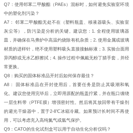
Q7：使用邻苯二甲酸酯（PAEs）混标时，如何避免实验室环境
中的塑化剂污染？
A7： 邻苯二甲酸酯无处不在（塑料瓶盖、移液器吸头、实验室
灰尘等），防污染是分析的关键。建议您：1. 全程使用玻璃器
皿，并确保在马弗炉中高温灼烧除有机杂质；2. 使用金属或玻璃
材质的进样针，绝不使用塑料吸头直接接触标液；3. 实验台面用
异丙醇或无水乙醇擦拭；4. 操作过程中佩戴无粉丁腈手套，并经
常更换。
Q8：购买的固体标准品开封后如何保存最佳？
A8： 固体标准品在开封使用后，首要任务是防止其吸潮和氧
化。建议您使用完毕后，立即用原配的瓶盖拧紧，并在瓶口缠绕
一层生料带（PTFE膜）增强密封性。然后将其放回带有干燥剂
的避光干燥器中，置于2-8℃冰箱冷藏。如果预计长时间不再使
用，可以考虑充入高纯氮气或氩气保护。
Q9：CATO的生化试剂盒可以用于自动生化分析仪吗？