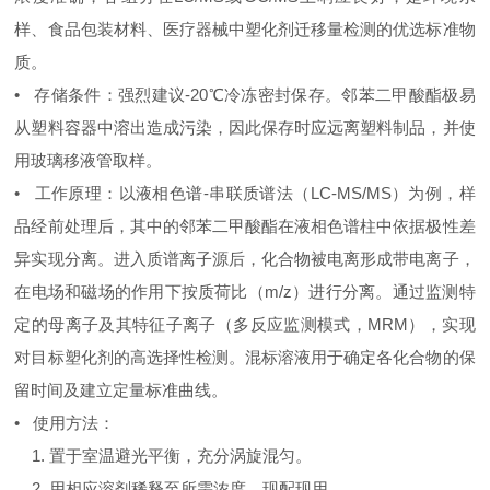
样、食品包装材料、医疗器械中塑化剂迁移量检测的优选标准物
质。
• 存储条件：强烈建议-20℃冷冻密封保存。邻苯二甲酸酯极易
从塑料容器中溶出造成污染，因此保存时应远离塑料制品，并使
用玻璃移液管取样。
• 工作原理：以液相色谱-串联质谱法（LC-MS/MS）为例，样
品经前处理后，其中的邻苯二甲酸酯在液相色谱柱中依据极性差
异实现分离。进入质谱离子源后，化合物被电离形成带电离子，
在电场和磁场的作用下按质荷比（m/z）进行分离。通过监测特
定的母离子及其特征子离子（多反应监测模式，MRM），实现
对目标塑化剂的高选择性检测。混标溶液用于确定各化合物的保
留时间及建立定量标准曲线。
• 使用方法：
1. 置于室温避光平衡，充分涡旋混匀。
2. 用相应溶剂稀释至所需浓度，现配现用。