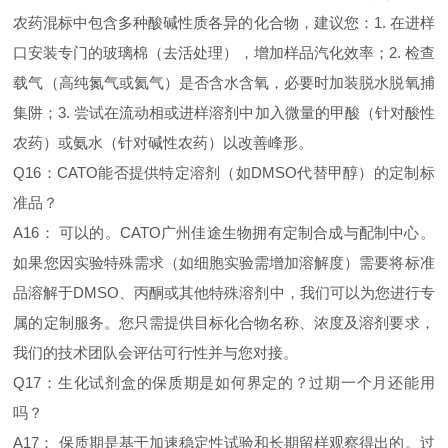
农药混标中包含多种酸碱性质各异的化合物，建议您：1. 在进样
口安装专门的玻璃棉（去活处理），增加样品汽化效率；2. 检查
载气（高纯氮气或氦气）是否含水含氧，必要时加装脱水脱氧捕
集阱；3. 尝试在流动相或进样溶剂中加入微量的甲酸（针对酸性
农药）或氨水（针对碱性农药）以改善峰形。
Q16：CATO能否提供特定溶剂（如DMSO代替甲醇）的定制标
准品？
A16： 可以的。CATO广州佳途生物拥有定制合成与配制中心。
如果您因实验特殊需求（如细胞实验需增加溶解度）需要将标准
品溶解于DMSO、丙酮或其他特殊溶剂中，我们可以为您进行专
属的定制服务。您只需提供目标化合物名称、浓度及溶剂要求，
我们的技术团队会评估可行性并与您对接。
Q17：生化试剂盒的保质期是如何界定的？过期一个月还能用
吗？
A17： 保质期是基于加速稳定性试验和长期留样观察得出的。过