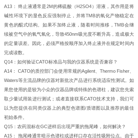
A13： 终止液通常是2M的稀硫酸（H2SO4）溶液，其作用是将
碱性环境下的显色反应强制停止，并将TMB的氧化产物稳定在
黄色的醌式结构。如果不加终止液，随着时间推移，TMB会继
续被空气中的氧气氧化，导致450nm吸光度不断升高，造成极大
的定量误差。因此，必须严格按顺序加入终止液并在规定时间内
完成读数。
Q14：如何验证CATO标准品与我的仪器系统是否兼容？
A14： CATO的质控部门会使用常规的Agilent、Thermo Fisher、
Waters等主流品牌的仪器对新批次产品进行系统适应性测试。如
果您使用的是较为小众的仪器品牌或特殊的色谱柱，建议您先索
取少量试用装进行测试；或者直接联系CATO技术支持，我们可
以为您提供在同类仪器上的典型色谱图/质谱图以及推荐的最佳
初始条件。
Q15：农药混标在GC进样后出现严重的拖尾峰，如何解决？
A15： 拖尾峰通常暗示色谱柱或进样口存在活性吸附位点。由于