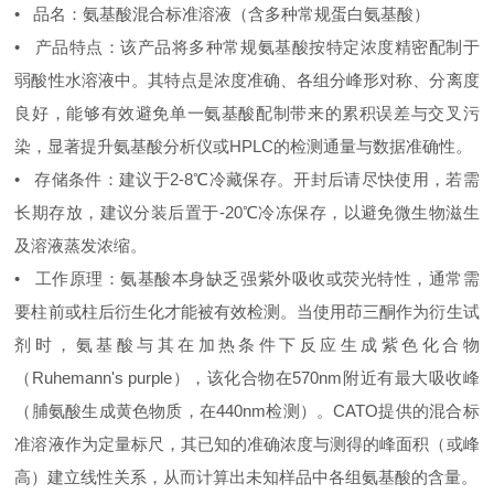
• 品名：氨基酸混合标准溶液（含多种常规蛋白氨基酸）
• 产品特点：该产品将多种常规氨基酸按特定浓度精密配制于
弱酸性水溶液中。其特点是浓度准确、各组分峰形对称、分离度
良好，能够有效避免单一氨基酸配制带来的累积误差与交叉污
染，显著提升氨基酸分析仪或HPLC的检测通量与数据准确性。
• 存储条件：建议于2-8℃冷藏保存。开封后请尽快使用，若需
长期存放，建议分装后置于-20℃冷冻保存，以避免微生物滋生
及溶液蒸发浓缩。
• 工作原理：氨基酸本身缺乏强紫外吸收或荧光特性，通常需
要柱前或柱后衍生化才能被有效检测。当使用茚三酮作为衍生试
剂时，氨基酸与其在加热条件下反应生成紫色化合物
（Ruhemann's purple），该化合物在570nm附近有最大吸收峰
（脯氨酸生成黄色物质，在440nm检测）。CATO提供的混合标
准溶液作为定量标尺，其已知的准确浓度与测得的峰面积（或峰
高）建立线性关系，从而计算出未知样品中各组氨基酸的含量。