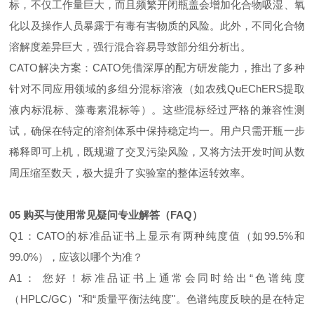
标，不仅工作量巨大，而且频繁开闭瓶盖会增加化合物吸湿、氧
化以及操作人员暴露于有毒有害物质的风险。此外，不同化合物
溶解度差异巨大，强行混合容易导致部分组分析出。
CATO解决方案：CATO凭借深厚的配方研发能力，推出了多种
针对不同应用领域的多组分混标溶液（如农残QuEChERS提取
液内标混标、藻毒素混标等）。这些混标经过严格的兼容性测
试，确保在特定的溶剂体系中保持稳定均一。用户只需开瓶一步
稀释即可上机，既规避了交叉污染风险，又将方法开发时间从数
周压缩至数天，极大提升了实验室的整体运转效率。
05 购买与使用常见疑问专业解答（FAQ）
Q1：CATO的标准品证书上显示有两种纯度值（如99.5%和
99.0%），应该以哪个为准？
A1： 您好！标准品证书上通常会同时给出“色谱纯度
（HPLC/GC）"和“质量平衡法纯度"。色谱纯度反映的是在特定