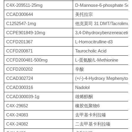
C4X-209511-25mg
D-Mannose-6-phosphate Sod
CCAD300644
美托拉宗
C1252547-1mg
他克莫司
31 DMT/Tacrolimu
CCPE901849-10mg
3,4-Dihydroxybenzeneacetic 
CCFD201367
L-Homocitrulline-d3
CCFD200871
Taurocholic Acid
CCFD200481-500mg
L-蛋氨酸/L-Methionine
CCFD200202
辛酸
CCAD302724
(+/-)-4-Hydroxy Mephenytoin
CCAD300316
Nadolol
CCAD300039-1g
雄烯醇酮
C4X-29652
橡胶低聚物
6
C4X-24083
去甲基卡利拉嗪
C4X-24082
二去甲基卡利拉嗪