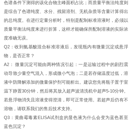
色谱条件下测得的该化合物主峰面积占比；而质量平衡法纯度则
是综合了色谱纯度、水分、残留溶剂、无机杂质等含量计算得出
的总纯度。在进行定量分析时，特别是配制标准溶液时，必须以
质量平衡法纯度来进行折算，这样才能确保所配制溶液的实际浓
度准确无误。
Q2：收到氨基酸混合标准溶液后，发现瓶内有微量沉淀或悬浮
物，是否正常？
A2： 微量沉淀可能由两种情况引起：一是运输过程中的剧烈震
动导致少量空气混入，形成微小气泡；二是若存储温度过低，溶
液中防降解添加的微量保护剂可能析出。建议您先将瓶子置于室
温下静置30分钟，然后将其放入超声波清洗机中超声5-10分钟。
若悬浮物消失且溶液变得澄清，即可正常使用。若超声后仍有不
溶物，请联系我们的售后技术支持。
Q3：黄曲霉毒素ELISA试剂盒的显色液为什么会变为蓝色甚至
蓝色沉淀？