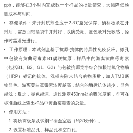
ppb，能够在3小时内完成数十个样品的批量筛查，大幅降低检
测成本与时间。
• 存储条件：未开封试剂盒应于2-8℃避光保存。酶标板条在开
封后，需放回铝箔袋中并封好，以防受潮。显色液对光敏感，操
作时需避光进行。
• 工作原理：本试剂盒基于抗原-抗体的特异性免疫反应。微孔
中包被有黄曲霉毒素B1偶联抗原，样品中的游离黄曲霉毒素
（包括B1、B2、G1、G2）与包被抗原竞争结合辣根过氧化物酶
（HRP）标记的抗体。洗板去除未结合的物质后，加入TMB底
物显色。游离黄曲霉毒素浓度越高，结合的酶标抗体越少，显色
越浅；反之，显色越深。通过测定450nm处的吸光度值，即可在
标准曲线上查出样品中黄曲霉毒素的总量。
• 使用方法：
1. 将所需板条及试剂平衡至室温（约30分钟）。
2. 设置标准品孔、样品孔和空白孔。