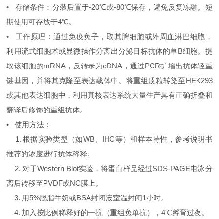
• 存储条件：分装后置于-20℃或-80℃保存，避免反复冻融。短
期使用可存放于4℃。
• 工作原理：通过免疫兔子，取其脾细胞或外周血淋巴细胞，
利用流式细胞术或显微操作分离出分泌目标抗体的单B细胞。提
取该细胞的mRNA，反转录为cDNA，通过PCR扩增出抗体轻重
链基因，并将其克隆至表达载体中。将重组质粒转染至HEK293
或其他表达细胞中，利用真核表达系统大量生产具有正确折叠和
翻译后修饰的重组抗体。
• 使用方法：
1. 根据实验类型（如WB、IHC等）和样本特性，参考说明书
推荐的浓度进行抗体稀释。
2. 对于Western Blot实验，将蛋白样品经过SDS-PAGE电泳分
离后转移至PVDF或NC膜上。
3. 用5%脱脂牛奶或BSA封闭液室温封闭1小时。
4. 加入按比例稀释好的一抗（重组兔单抗），4℃孵育过夜。