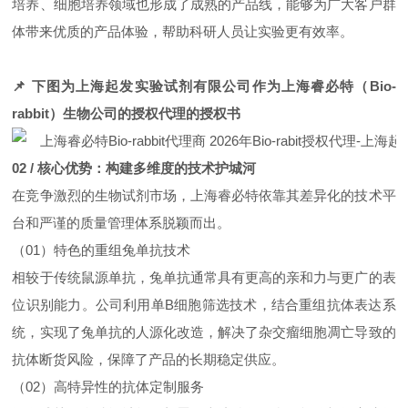
培养、细胞培养领域也形成了成熟的产品线，能够为广大客户群
体带来优质的产品体验，帮助科研人员让实验更有效率。
📌 下图为上海起发实验试剂
有限
公司作为
上海睿必特（Bio-
rabbit）
生物公司的授权
代
理的授权书
02 / 核心优势：构建多维度的技术护城河
在竞争激烈的生物试剂市场，上海睿必特依靠其差异化的技术平
台和严谨的质量管理体系脱颖而出。
（01）特色的重组兔单抗技术
相较于传统鼠源单抗，兔单抗通常具有更高的亲和力与更广的表
位识别能力。公司利用单B细胞筛选技术，结合重组抗体表达系
统，实现了兔单抗的人源化改造，解决了杂交瘤细胞凋亡导致的
抗体断货风险，保障了产品的长期稳定供应。
（02）高特异性的抗体定制服务