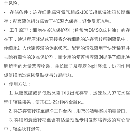
亡风险。
• 存储条件：冻存细胞需液氮气相或-196℃超低温冰箱长期保
存；配套液体组分需置于4℃避光保存，避免反复冻融。
• 工作原理：细胞在冷冻保护剂（通常为DMSO或甘油）的存
在下，通过程序降温或直接将含有细胞的冻存管转移到液氮中，
使细胞进入代谢停滞的休眠状态。配套的清洗液用于快速稀释并
去除有毒性的冷冻保护剂，而专用的复苏培养液则提供了细胞唤
醒所需的大量营养物质、生长因子及稳定的pH环境，协同作用
促使细胞迅速恢复贴壁与分裂能力。
• 使用方法：
1. 从液氮罐或超低温冰箱中取出冻存管，迅速放入37℃水浴
锅中轻轻摇晃，使其在1-2分钟内全融化。
2. 将冻存管转移至超净工作台内，用75%酒精擦拭消毒管口。
3. 将细胞悬液转移至含有适量预温专用复苏培养液的离心管
中，轻柔吹打混匀。