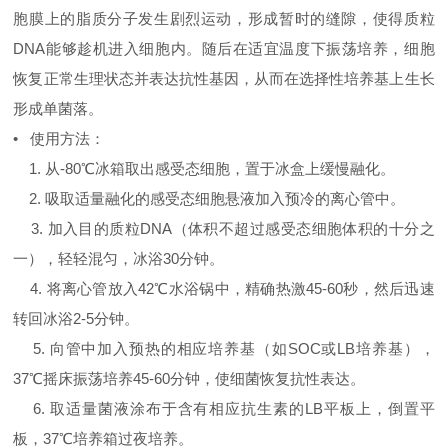
胞膜上的脂质分子发生剧烈运动，形成暂时的缝隙，使得质粒
DNA能够趁机进入细胞内。随后在适宜温度下振荡培养，细胞
恢复正常生理状态并表达抗性基因，从而在选择性培养基上生长
形成单菌落。
• 使用方法：
1. 从-80℃冰箱取出感受态细胞，置于冰盒上缓慢融化。
2. 吸取适量融化的感受态细胞悬液加入预冷的离心管中。
3. 加入目的质粒DNA（体积不超过感受态细胞体积的十分之
一），轻轻混匀，冰浴30分钟。
4. 将离心管放入42℃水浴锅中，精确热激45-60秒，然后迅速
转回冰浴2-5分钟。
5. 向管中加入预热的相应培养基（如SOC或LB培养基），
37℃摇床振荡培养45-60分钟，使细菌恢复抗性表达。
6. 取适量菌液涂布于含有相应抗生素的LB平板上，倒置平
板，37℃培养箱过夜培养。