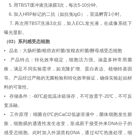
5. 用TBST缓冲液洗涤膜3次，每次5-10分钟。
6. 加入HRP标记的二抗（如抗兔IgG），室温孵育1小时。
7. 再次用TBST洗涤3次后，加入ECL发光液，在成像系统下
曝光显影。
（03）系列感受态细胞
• 品名：大肠杆菌/根癌农杆菌/发根农杆菌/酵母感受态细胞
• 产品特点：转化效率稳定，细胞活力强。涵盖多种常用菌
株，满足不同实验需求，如克隆扩增、蛋白表达、植物转基因
等。产品经过严格的无菌检验和转化效率验证，确保实验起始材
料的可靠性。
• 存储条件：-80℃超低温冰箱保存，不可放置于-20℃，不可反
复冻融。
• 工作原理：细菌在0℃的CaCl2低渗溶液中，菌体细胞发生膨
胀，细胞膜的通透性发生改变，形成易于接受外来DNA分子的
感受态细胞。此时加入外源质粒DNA，通过42℃热激处理，细