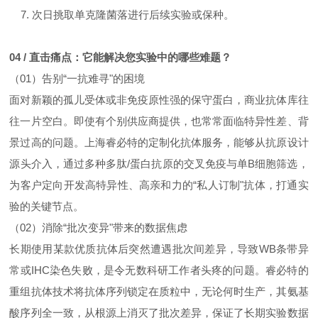
7. 次日挑取单克隆菌落进行后续实验或保种。
04 / 直击痛点：它能解决您实验中的哪些难题？
（01）告别“一抗难寻"的困境
面对新颖的孤儿受体或非免疫原性强的保守蛋白，商业抗体库往
往一片空白。即使有个别供应商提供，也常常面临特异性差、背
景过高的问题。上海睿必特的定制化抗体服务，能够从抗原设计
源头介入，通过多种多肽/蛋白抗原的交叉免疫与单B细胞筛选，
为客户定向开发高特异性、高亲和力的“私人订制"抗体，打通实
验的关键节点。
（02）消除“批次变异"带来的数据焦虑
长期使用某款优质抗体后突然遭遇批次间差异，导致WB条带异
常或IHC染色失败，是令无数科研工作者头疼的问题。睿必特的
重组抗体技术将抗体序列锁定在质粒中，无论何时生产，其氨基
酸序列全一致，从根源上消灭了批次差异，保证了长期实验数据