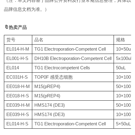
（注：本文内容基于品牌公开资料及行业常规信息整理，具体以
品牌信息文档为准。）
🔖
热
卖产品
货号
品名
规格
EL014-H-M
TG1 Electroporation-Competent Cell
10×50uL
EL001-H-S
DH10B Electroporation-Competent Cell
5x100uL
EL014
TG1 Electrocompetent Cells
50uL
EC031H-S
TOP0F 感受态细胞
10×100ul
EE018-H-M
M15(pREP4)
50×100u
EE018-H-S
M15(pREP4)
10×100u
EE039-H-M
HMS174 (DE3)
50×100u
EE039-H-S
HMS174 (DE3)
10×100u
EL014-H-S
TG1 Electroporation-Competent Cell
5×50uL