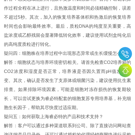
作过程全程在冰上进行，且热激温度和时间必须精确控制，误差
不超过5秒。其次，加入的恢复培养基体积和热激后的恢复培养
时间也会影响最终效率。最后，质粒DNA的纯度至关重要，高
盐浓度或乙醇残留会显著降低转化效率，建议使用试剂盒纯化后
的高纯度质粒进行转化。
疑问四：细胞株在培养过程中出现形态异常或生长缓慢怎么办？
解答：细胞状态与培养环境密切相关。请首先检查CO2培养箱的
CO2浓度和湿度是否正常，培养液是否因久置而pH值发生改
变。其次，确认是否发生了支原体或细菌污染，建议使用抗生素
排查。如果排除环境因素，可能是细胞对冻存损伤的恢复期较
长，可以尝试更换为睿必特配套的细胞复苏专用培养基，补充细
胞生长因子，帮助其尽快度过适应期。
疑问五：如何获取上海睿必特的产品和技术支持？
解答：客户可以通过多种渠道联系到公司。除了直接访问网站查
询详细产品目录外，还可以通过授权的代理经销商网络进行采购