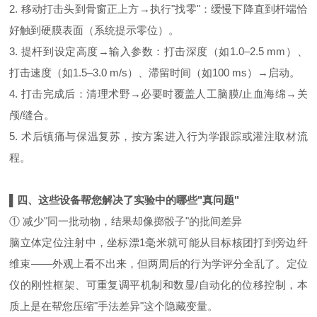
2. 移动打击头到骨窗正上方→执行"找零"：缓慢下降直到杆端恰
好触到硬膜表面（系统提示零位）。
3. 提杆到设定高度→输入参数：打击深度（如1.0–2.5 mm）、
打击速度（如1.5–3.0 m/s）、滞留时间（如100 ms）→启动。
4. 打击完成后：清理术野→必要时覆盖人工脑膜/止血海绵→关
颅/缝合。
5. 术后镇痛与保温复苏，按方案进入行为学跟踪或灌注取材流
程。
▌四、这些设备帮您解决了实验中的哪些"真问题"
① 减少"同一批动物，结果却像掷骰子"的批间差异
脑立体定位注射中，坐标漂1毫米就可能从目标核团打到旁边纤
维束——外观上看不出来，但两周后的行为学评分全乱了。定位
仪的刚性框架、可重复调平机制和数显/自动化的位移控制，本
质上是在帮您压缩"手法差异"这个隐藏变量。