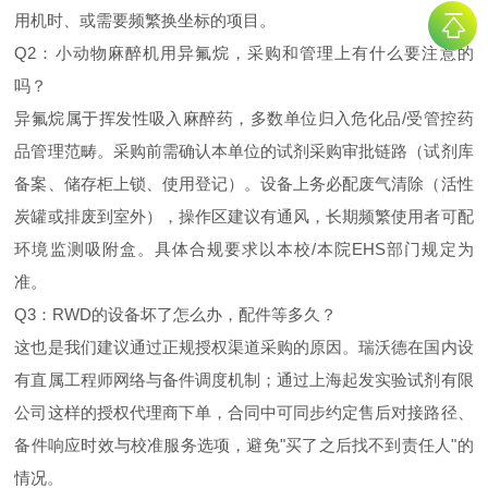
用机时、或需要频繁换坐标的项目。
Q2：小动物麻醉机用异氟烷，采购和管理上有什么要注意的
吗？
异氟烷属于挥发性吸入麻醉药，多数单位归入危化品/受管控药
品管理范畴。采购前需确认本单位的试剂采购审批链路（试剂库
备案、储存柜上锁、使用登记）。设备上务必配废气清除（活性
炭罐或排废到室外），操作区建议有通风，长期频繁使用者可配
环境监测吸附盒。具体合规要求以本校/本院EHS部门规定为
准。
Q3：RWD的设备坏了怎么办，配件等多久？
这也是我们建议通过正规授权渠道采购的原因。瑞沃德在国内设
有直属工程师网络与备件调度机制；通过上海起发实验试剂有限
公司这样的授权代理商下单，合同中可同步约定售后对接路径、
备件响应时效与校准服务选项，避免"买了之后找不到责任人"的
情况。