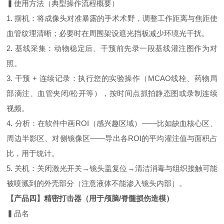
▍使用方法（典型操作流程概要）
1. 摆机：将成像头对准暴露的手术术野，调整工作距离与焦距使
血管纹理清晰；必要时在周围架设遮光挡板减少环境光干扰。
2. 基线采集：动物稳定后、干预前先录一段基线灌注图作为对
照。
3. 干预 + 连续记录：执行您的实验操作（MCAO线栓、药物局
部滴注、血管夹闭/松开等），按时间点抓拍静态图或录制连续
视频。
4. 分析：在软件中画ROI（感兴趣区域）——比如缺血核心区、
周边半影区、对侧镜像区——导出各ROI的平均灌注值与面积占
比，用于统计。
5. 关机：关闭激光开关→镜头盖复位→清洁消毒与组织接触可能
被喷溅到的外壳部分（注意液体不能渗入镜头内部）。
【产品四】精密打击器（用于颅脑/脊髓损伤造模）
▍品名