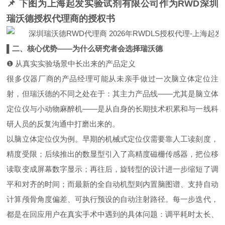
📌 下图为上海起发实验
试剂有限公司作为RWD深圳
瑞沃德授权代理
商
的授权书
▌二、核心优势——为什么研究者会选择瑞沃德
❶ 从真实实验场景中长出来的产品定义
很多仪器厂商的产品经理可能从未亲手做过一次脑立体定位注
射，但瑞沃德的不同之处在于：其主力产品线——尤其是脑立体
定位仪与小动物麻醉机——是从自身的长期技术积累和与一线科
研人员的反复沟通中打磨出来的。
以脑立体定位仪为例。早期的机械式定位仪需要靠人工读刻度，
精度受限；后续推出的数显型引入了高精度磁栅传感器，把位移
读取变成屏幕数字显示；再往后，旋转型的设计进一步缩短了调
平和对齐的时间；而最新的全自动机型则内置脑图谱、支持自动
计算颅骨角度偏差、可执行预设的自动注射路径。每一步迭代，
都是在回应用户在真实手术中遇到的具体问题：调平耗时太长、