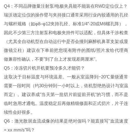
Q4：不同品牌微量注射泵/电极夹具能不能装在RWD定位仪上？
瑞沃德定位仪的操作臂与夹持接口通常采用行业内较通用的孔径
与螺杆规格（如φ8–φ12夹持孔径、标准1/4″-20或M6螺孔阵），
因此不少第三方注射泵和电极夹持件可以适配，但具体干涉检查
（尤其全自动机型在自动运行中是否会撞到麻醉机鼻罩支架或显
微镜立柱）建议在下单前把您现有附件的图纸/照片发给代理商
做兼容性确认，不要"到了台上才发现差两厘米"。
Q5：冷冻切片机开机要预冷多久才能切？
这取决于目标温度与环境温差。一般从室温降到−20℃量级通常
需要一段时间（约30分钟到一小时以上，依机型绝热设计与室温
而定）。建议养成"当天第一批切片前提前开机"的习惯，而不是
临时急用才通电。温度稳定后再做精细修面和正式切片，片子连
续性会好很多。
Q6：激光散斑血流成像的结果是绝对值吗？能直接写"血流速度
= xx mm/s"吗？