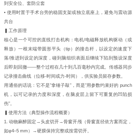
到安全位、套防尘套
• 使用时置于手术台旁的稳固支架或独立底座上，避免与震动源
共台
▍工作原理
核心是一个可控的直线打击机构：电机/电磁释放机构驱动（或
释放）一根末端带圆形平头（tip）的撞击杆，以设定的速度下
落/推进到设定的深度，碰到脑组织表面后继续下陷到预设深度
后即刻回撤——整个过程在几十到几百毫秒内完成。传感器同步
记录撞击曲线（位移-时间或力-时间），供实验员留存参数。
用通俗的话说：它不是"拿锤子敲"，而是"用参数约束好的 punch
机，以可记录的力度和深度，在脑皮层上留下可重复的凹陷损
伤"。
▍使用方法（典型操作流程概要）
1. 动物麻醉固定→头皮切开→骨窗开颅（骨窗直径依方案而定，
如φ4–5 mm）→硬膜保持完整或按需切开。