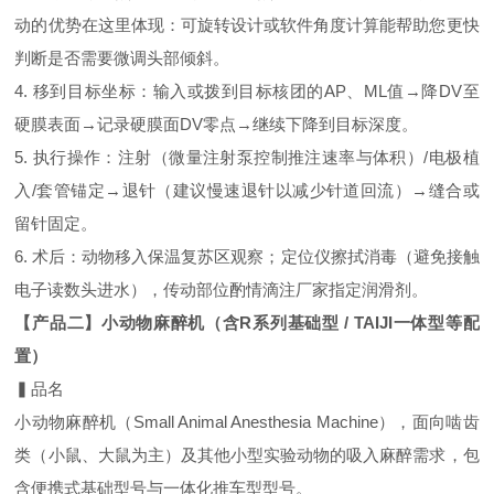
动的优势在这里体现：可旋转设计或软件角度计算能帮助您更快
判断是否需要微调头部倾斜。
4. 移到目标坐标：输入或拨到目标核团的AP、ML值→降DV至
硬膜表面→记录硬膜面DV零点→继续下降到目标深度。
5. 执行操作：注射（微量注射泵控制推注速率与体积）/电极植
入/套管锚定→退针（建议慢速退针以减少针道回流）→缝合或
留针固定。
6. 术后：动物移入保温复苏区观察；定位仪擦拭消毒（避免接触
电子读数头进水），传动部位酌情滴注厂家指定润滑剂。
【产品二】小动物麻醉机（含R系列基础型 / TAIJI一体型等配
置）
▍品名
小动物麻醉机（Small Animal Anesthesia Machine），面向啮齿
类（小鼠、大鼠为主）及其他小型实验动物的吸入麻醉需求，包
含便携式基础型号与一体化推车型型号。