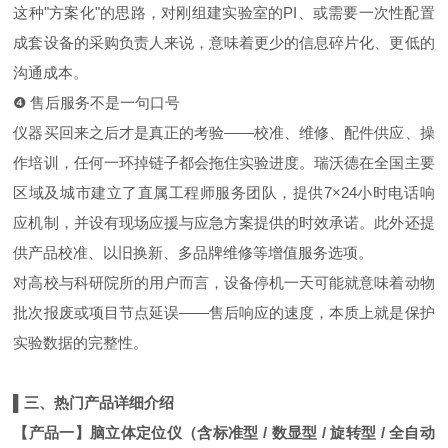
这种"方案化"的思路，对刚组建实验室的PI、或需要一次性配置
成套设备的采购负责人来说，意味着更少的信息碎片化、更低的
沟通成本。
❹ 售后服务不是一句口号
仪器买回来之后才是真正的考验——校准、维修、配件供应、操
作培训，任何一环掉链子都会拖住实验进度。瑞沃德在全国主要
区域及城市建立了直属工程师服务团队，提供7×24小时电话响
应机制，并设有现场应援与应急方案提供的时效承诺。此外还提
供产品校准、以旧换新、多品牌维修等增值服务选项。
对高校与科研院所的用户而言，设备停机一天可能就意味着动物
批次报废或项目节点延误——售后响应的速度，本质上就是保护
实验数据的完整性。
▌三、热门产品详细介绍
【产品一】脑立体定位仪（含标准型 / 数显型 / 旋转型 / 全自动