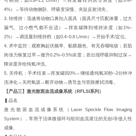
可稍高，如0.8–1.2 L/min）→挥发罐转到诱导浓度（如3%–
4%）→等待动物侧卧、呼吸变深慢、夹趾反射消失。
3. 转维持：迅速将动物口鼻扣入面具（面具尺寸匹配体重，过大
漏气、过小憋气都不合适）→挥发罐降到维持浓度（如1%–
2%）→调流量到维持档（如0.4–0.8 L/min）→开始手术/定位。
4. 术中监控：观察胸起伏频率、黏膜颜色、有无吞咽呛咳；若肌
肉张力恢复过早→微升0.2%–0.5%浓度；若出现呼吸抑制过深→
降浓度并给纯氧冲洗。
5. 关停机：手术结束→挥发罐回0%→继续通纯氧30秒–2分钟冲
洗净化→关闭氧源→断开动物→诱导盒与管路擦拭消毒。
【产品三】激光散斑血流成像系统（RFLSI系列）
▍品名
激光散斑血流成像系统（Laser Speckle Flow Imaging
System），常用于活体微循环与组织血流灌注的无创/非侵入性
成像。