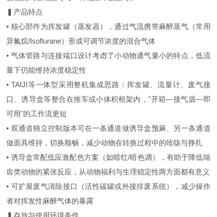
▍产品特点
• 核心部件为挥发罐（蒸发器），通过气流携带麻醉蒸气（常用
异氟烷/Isoflurane）形成可调节浓度的混合气体
• 气体管路与连接端口设计考虑了小动物通气量小的特点，低流
量下仍能维持浓度稳定性
• TAIJI等一体型采用整机集成思路：挥发罐、流量计、废气接
口、诱导盒等整合在推车或小体积框架内，"开箱—接气源—即
可用"的工作流更短
• 双通道独立控制版本可在一条通道做诱导盒预麻、另一条通道
做面具维持，切换顺畅，减少动物在转换过程中的呛咳与挣扎
• 诱导盒常配低应激配色方案（如暗红/暗色调），有助于降低啮
齿类动物的紧张反应，从动物福利与生理稳定性两方面都有意义
• 可扩展废气清除接口（活性碳罐或外接排废系统），减少操作
者对挥发性麻醉气体的暴露
▍存放与使用环境条件