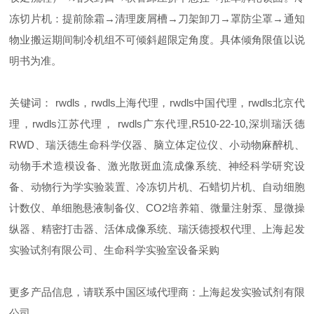
冻切片机：提前除霜→清理废屑槽→刀架卸刀→罩防尘罩→通知
物业搬运期间制冷机组不可倾斜超限定角度。具体倾角限值以说
明书为准。
关键词： rwdls，rwdls上海代理，rwdls中国代理，rwdls北京代
理，rwdls江苏代理， rwdls广东代理,R510-22-10,
深圳瑞沃德
RWD、瑞沃德生命科学仪器、脑立体定位仪、小动物麻醉机、
动物手术造模设备、激光散斑血流成像系统、神经科学研究设
备、动物行为学实验装置、冷冻切片机、石蜡切片机、自动细胞
计数仪、单细胞悬液制备仪、CO2培养箱、微量注射泵、显微操
纵器、精密打击器、活体成像系统、瑞沃德授权代理、上海起发
实验试剂有限公司、生命科学实验室设备采购
更多产品信息，请联系中国区域代理商：上海起发实验试剂有限
公司