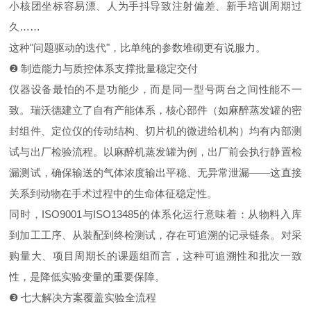
小核团坐标容易漂、人为手抖导致注射偏差、新手培训周期过
久……
这种"问题驱动的迭代"，比单纯的参数堆砌更有说服力。
❷ 制造能力与质控体系支撑批量稳定交付
仪器设备最怕的不是功能少，而是同一型号两台之间性能不一
致。瑞沃德建立了自有产能体系，核心部件（如麻醉蒸发罐的密
封组件、定位仪的传动结构、切片机的微进给机构）均有内部测
试与出厂检验流程。以麻醉机蒸发罐为例，出厂前会执行静置检
漏测试，确保输送的气体浓度输出平稳、无异常泄漏——这直接
关系到动物在手术过程中的生命体征稳定性。
同时，ISO9001与ISO13485的体系化运行意味着：从物料入库
到加工工序、从装配到终检测试，存在可追溯的记录链条。对采
购量大、项目周期长的课题组而言，这种可追溯性和批次一致
性，是降低实验变量的重要保障。
❸ 七大解决方案覆盖实验全流程