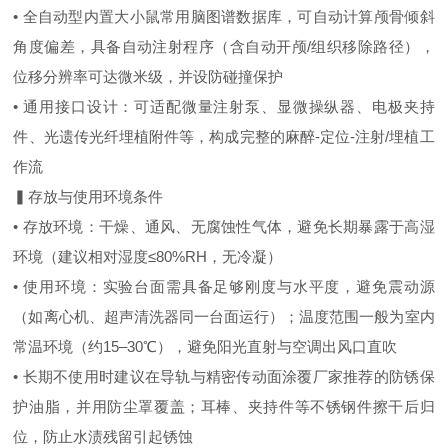
• 全自动型内置大小鼠常用脑图谱数据库，可自动计算颅骨倾斜
角度偏差，具备自动注射程序（含自动开颅/组织移除路径），
位移分辨率可达微米级，并设防碰撞保护
• 通用接口设计：可适配微量注射泵、显微操纵器、电极夹持
件、光遗传光纤埋植附件等，构成完整的麻醉-定位-注射/埋植工
作流
▍存放与使用环境条件
• 存放环境：干燥、通风、无腐蚀性气体，避免长期暴露于高湿
环境（建议相对湿度≤80%RH，无冷凝）
• 使用环境：实验台面需具备足够刚度与水平度，避免震动源
（如离心机、超声清洗器同一台面运行）；温度范围一般为室内
常温环境（约15–30℃），避免阳光直射与空调出风口直吹
• 长期不使用时建议在导轨与精密传动面涂覆厂家推荐的防锈保
护油脂，并用防尘罩覆盖；耳棒、夹持件等不锈钢件擦干后归
位，防止水渍残留引起锈蚀