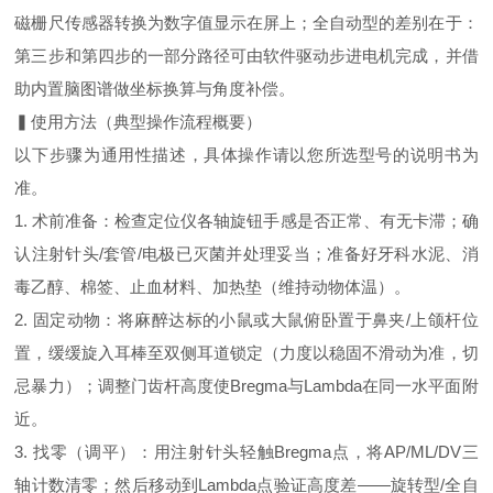
磁栅尺传感器转换为数字值显示在屏上；全自动型的差别在于：
第三步和第四步的一部分路径可由软件驱动步进电机完成，并借
助内置脑图谱做坐标换算与角度补偿。
▍使用方法（典型操作流程概要）
以下步骤为通用性描述，具体操作请以您所选型号的说明书为
准。
1. 术前准备：检查定位仪各轴旋钮手感是否正常、有无卡滞；确
认注射针头/套管/电极已灭菌并处理妥当；准备好牙科水泥、消
毒乙醇、棉签、止血材料、加热垫（维持动物体温）。
2. 固定动物：将麻醉达标的小鼠或大鼠俯卧置于鼻夹/上颌杆位
置，缓缓旋入耳棒至双侧耳道锁定（力度以稳固不滑动为准，切
忌暴力）；调整门齿杆高度使Bregma与Lambda在同一水平面附
近。
3. 找零（调平）：用注射针头轻触Bregma点，将AP/ML/DV三
轴计数清零；然后移动到Lambda点验证高度差——旋转型/全自