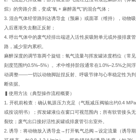
烷）的旁路介质，变成"氧 + 麻醉蒸气"的混合气体；
3. 混合气体经管路到达诱导盒（预麻）或面罩（维持），动物吸
入后逐渐失去翻正反射；
4. 呼出气体中的废气经排出端进入活性炭吸附单元或外接排废管
路，减少室内累积。
麻醉深度的调节靠两个旋钮：氧气流量与挥发罐浓度档位（常见
刻度范围约0.5%–5%）。术中维持阶段通常在1.0%–2.5%之间浮
动调整——一切以动物脚趾捏反射、呼吸节律与心率稳定性为判
断依据。
▍使用方法（典型操作流程概要）
1. 开机前检查：确认氧源压力充足（气瓶减压阀输出约0.4 MPa
或按说明书）；挥发罐液位在窗口可视范围内；所有软管接头无
裂纹；废气出口接好活性炭罐或排废管引出室外。
2. 诱导：将动物放入诱导盒→打开氧气总阀→设定流量（诱导期