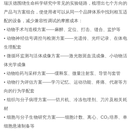
瑞沃德围绕生命科学研究中常见的实验链路，梳理出七个方向的
产品与方案组合，使使用者可以从同一个品牌体系中找到相互适
配的设备，减少兼容性调试的摩擦成本：
• 动物手术与造模方案——麻醉、定位、打击、缝合、监护等
• 动物神经信号调控与检测方案——光遗传、光纤记录、在体电
生理配套
• 微循环监测与活体成像方案——激光散斑血流成像、小动物活
体光学成像
• 动物给药与采样方案——缓释泵、微量注射泵、导管与套管
• 动物行为评估方案——学习记忆、运动功能、疼痛、代谢等方
向的行为学配套
• 组织与分子病理方案——切片机、冷冻包埋剂、刀片及相关耗
材
• 细胞与分子生物研究方案——细胞计数、离心、CO₂培养、单
细胞悬液制备等