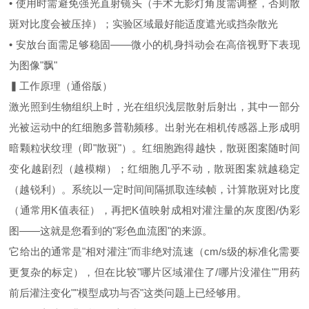
• 使用时需避免强光直射镜头（手术无影灯角度需调整，否则散
斑对比度会被压掉）；实验区域最好能适度遮光或挡杂散光
• 安放台面需足够稳固——微小的机身抖动会在高倍视野下表现
为图像"飘"
▍工作原理（通俗版）
激光照到生物组织上时，光在组织浅层散射后射出，其中一部分
光被运动中的红细胞多普勒频移。出射光在相机传感器上形成明
暗颗粒状纹理（即"散斑"）。红细胞跑得越快，散斑图案随时间
变化越剧烈（越模糊）；红细胞几乎不动，散斑图案就越稳定
（越锐利）。系统以一定时间间隔抓取连续帧，计算散斑对比度
（通常用K值表征），再把K值映射成相对灌注量的灰度图/伪彩
图——这就是您看到的"彩色血流图"的来源。
它给出的通常是"相对灌注"而非绝对流速（cm/s级的标准化需要
更复杂的标定），但在比较"哪片区域灌住了/哪片没灌住""用药
前后灌注变化""模型成功与否"这类问题上已经够用。