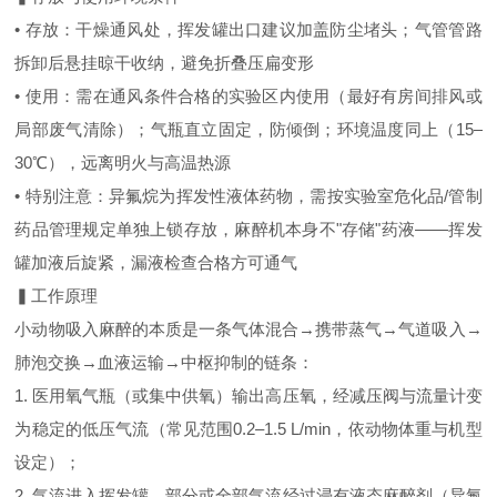
• 存放：干燥通风处，挥发罐出口建议加盖防尘堵头；气管管路
拆卸后悬挂晾干收纳，避免折叠压扁变形
• 使用：需在通风条件合格的实验区内使用（最好有房间排风或
局部废气清除）；气瓶直立固定，防倾倒；环境温度同上（15–
30℃），远离明火与高温热源
• 特别注意：异氟烷为挥发性液体药物，需按实验室危化品/管制
药品管理规定单独上锁存放，麻醉机本身不"存储"药液——挥发
罐加液后旋紧，漏液检查合格方可通气
▍工作原理
小动物吸入麻醉的本质是一条气体混合→携带蒸气→气道吸入→
肺泡交换→血液运输→中枢抑制的链条：
1. 医用氧气瓶（或集中供氧）输出高压氧，经减压阀与流量计变
为稳定的低压气流（常见范围0.2–1.5 L/min，依动物体重与机型
设定）；
2. 气流进入挥发罐，部分或全部气流经过浸有液态麻醉剂（异氟