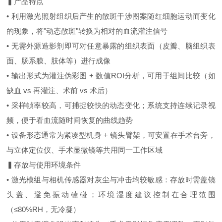
▍产品特点
• 利用激光照射组织后产生的散斑干涉图案随红细胞运动而变化
的现象，将"动态散斑"转换为相对的血流灌注信号
• 无需外源造影剂即可对任意暴露的组织表面（皮瓣、脑组织表
面、肠系膜、肢体等）进行成像
• 输出形式为灌注伪彩图 + 数值ROI分析，可用于组间比较（如
缺血 vs 再灌注、术前 vs 术后）
• 采样帧率较高，可捕捉较快的动态变化；系统支持连续记录视
频，便于看血流随时间恢复的曲线趋势
• 设备形态通常为紧凑型机身 + 镜头臂架，可安置在手术台旁，
与立体定位仪、手术显微镜等共用同一工作区域
▍存放与使用环境条件
• 激光模组与相机传感器对灰尘与冲击均较敏感：存放时需盖镜
头盖、避免振动磕碰；环境湿度建议控制在合理范围
（≤80%RH，无冷凝）