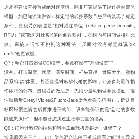
通常不建议直接写成绝对速度值，除非厂家提供了经过标准流体
模型（如已知流速微管）标定过的转换系数且您严格复现了标定
条件。更稳妥的表述是"相对灌注单位（relative perfusion units,
RPU）"或"散斑对比度K值的倒数映射"，在组内与组间做相对比
较。审稿人通常不挑剔这种写法，反而对没有标定就说"xx
cm/s"会更敏感。
Q7：精密打击器做CCI模型，参数有没有"万能设置"？
没有。打击深度、速度、滞留时间、杆头直径、骨窗大小、动物
品系/年龄/体重、甚至室温对麻醉代谢的影响，都会参与最终损
伤体积的分布。最稳妥的做法是：先用少量动物做参数摸底（灌
注取脑后Cresyl Violet或Fluoro-Jade染色看损伤范围），确认目
标区域覆盖满意后再推进正式组。设备能保证的是"您定的参数
能被忠执行"，但不能替您跳过生物学变量的摸索。
Q8：细胞计数仪的结果和我手工血球板差很远，谁错了？
常见原因有三个：（1）染色混合比例不准或静置时间过长导致