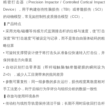
精密打击器（Precision Impactor / Controlled Cortical Impact
Device），用于构建创伤性脑损伤（TBI）或脊髓损伤（SCI）
的动物模型，常见如控制性皮质撞击模型（CCI）。
▍产品特点
• 采用光电/磁栅等传感方式监测撞击杆的位移与速度，使"打击
深度"和"打击速度"可被设定与记录，而不是靠自由落体砝码的粗
略估算
• 可旋转支撑臂设计便于将打击头从准备位快速转入打击位，并
保持撞击方向垂直
• 自动识别打击零界面（即杆端触脑/触脊髓硬膜的瞬间设为
Z=0），减少人工目测带来的批间差异
• 参数可重复性：同一组参数的多次运行，损伤程度离散度相对
手工法更小，利于后续行为学评分与组织分析的数据一致性
▍存放与使用环境条件
• 传动柱与线性导轨需保持清洁干燥；长期不用时应收回打击杆