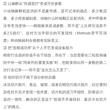
② 让麻醉从"凭感觉拧"变成可控参数
小动物麻醉机提供的不是豪华感，是可记录的稳态：多少氧流
量、多少挥发罐刻度、动物什么时候翻正反射消失、术中呼吸有
没有变浅变快——都能被表述成参数，而不是"上次师兄说差不
多2.5就行"。这对方法学部分的可复现性（Methods章节写清
楚）和动物福利合规都有实际意义。
③ 把"造模成功率"从个人手艺变成设备能力
精密打击器的价值不在于炫技，而在于：当您需要在三轮投稿修
回中补一组"同条件的重复实验"时，您能拿得出同一参数的第二
次打击记录——而不是"这次怎么又歪了"。
④ 组织切片不拖下游分析的后腿
冰冻切片裂片、卷边、皱褶，或者石蜡切片跳片脱片，往往要到
染色封片后才发现一批作废。切片机的进刀平稳性、防卷设计、
温控一致性，解决的正是这个"前面手术做得好、最后卡在切片
上"的痛点。