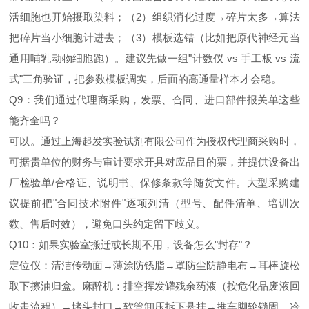
活细胞也开始摄取染料；（2）组织消化过度→碎片太多→算法
把碎片当小细胞计进去；（3）模板选错（比如把原代神经元当
通用哺乳动物细胞跑）。建议先做一组"计数仪 vs 手工板 vs 流
式"三角验证，把参数模板调实，后面的高通量样本才会稳。
Q9：我们通过代理商采购，发票、合同、进口部件报关单这些
能齐全吗？
可以。通过上海起发实验试剂有限公司作为授权代理商采购时，
可据贵单位的财务与审计要求开具对应品目的票，并提供设备出
厂检验单/合格证、说明书、保修条款等随货文件。大型采购建
议提前把"合同技术附件"逐项列清（型号、配件清单、培训次
数、售后时效），避免口头约定留下歧义。
Q10：如果实验室搬迁或长期不用，设备怎么"封存"？
定位仪：清洁传动面→薄涂防锈脂→罩防尘防静电布→耳棒旋松
取下擦油归盒。麻醉机：排空挥发罐残余药液（按危化品废液回
收走流程）→堵头封口→软管卸压拆下悬挂→推车脚轮锁固。冷