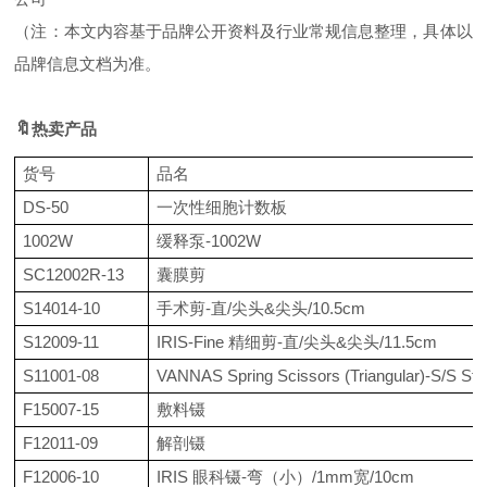
（注：本文内容基于品牌公开资料及行业常规信息整理，具体以
品牌信息文档为准。
🔖
热
卖产品
货号
品名
DS-50
一次性细胞计数板
1002W
缓释泵
-1002W
SC12002R-13
囊膜剪
S14014-10
手术剪
-直/尖头&尖头/10.5cm
S12009-11
IRIS-Fine 精细剪-直/尖头&尖头/11.5cm
S11001-08
VANNAS Spring Scissors (Triangular)-S/S St
F15007-15
敷料镊
F12011-09
解剖镊
F12006-10
IRIS 眼科镊-弯（小）/1mm宽/10cm