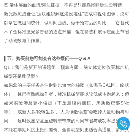
⑤ 活体层面的血流/灌注证据，不再是只能靠尾静脉注染料猜
激光散斑成像让"这块组织到底灌没灌住"变成可视化图像，您可
以拿它做组间统计、做时间曲线、做干预前后的对比——它替代
不了金标准激光多普勒的逐点扫描，但在筛选和展示层面上节省
了动物数与工作量。
▌五、购买前您可能会有这些疑问——Q & A
Q1：我们是新开的课题组，预算有限，脑立体定位仪买标准机
械型还是数显型？
如果您的主要任务是注射到比较大的核团（如海马CA1区、纹状
体）、且已有熟练操作者，标准机械型能以较低成本跑起来；但
如果实验涉及更小核团（下丘脑腹内侧核、黑质致密部SNc
等）、或新人多/轮转生多，"人为读数误差"会吃掉大量动物与时
间——这时数显型甚至旋转型带来的时间节省与成功率提升，通
常能在学期尺度上抵回差价。全自动型则更适合高通量、多人共