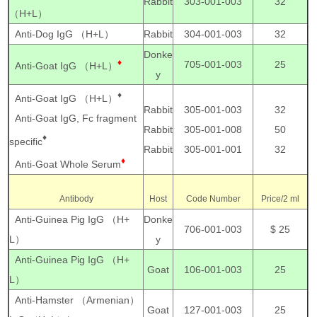
Rabbit
303-001-003
32
（H+L）
Anti-Dog IgG （H+L）
Rabbit
304-001-003
32
Donke
♦
705-001-003
25
Anti-Goat IgG （H+L）
y
♦
Anti-Goat IgG （H+L）
Rabbit
305-001-003
32
Anti-Goat IgG, Fc fragment
Rabbit
305-001-008
50
♦
specific
Rabbit
305-001-001
32
♦
Anti-Goat Whole Serum
Antibody
Host
Code Number
Price/2 ml
Anti-Guinea Pig IgG （H+
Donke
706-001-003
$ 25
L）
y
Anti-Guinea Pig IgG （H+
Goat
106-001-003
25
L）
Anti-Hamster （Armenian）
Goat
127-001-003
25