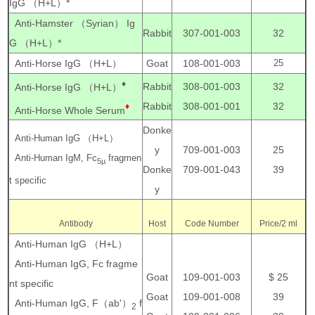
IgG （H+L）
*
Anti-Hamster （Syrian） Ig
Rabbit
307-001-003
32
G （H+L）
*
Anti-Horse IgG （H+L）
Goat
108-001-003
25
♦
Rabbit
308-001-003
32
Anti-Horse IgG （H+L）
Rabbit
308-001-001
32
♦
Anti-Horse Whole Serum
Donke
Anti-Human IgG （H+L）
y
709-001-003
25
Anti-Human IgM, Fc
fragmen
5µ
Donke
709-001-043
39
t specific
y
Antibody
Host
Code Number
Price/2 ml
Anti-Human IgG （H+L）
Anti-Human IgG, Fc fragme
Goat
109-001-003
$ 25
nt specific
Goat
109-001-008
39
Anti-Human IgG, F（ab'）
f
2