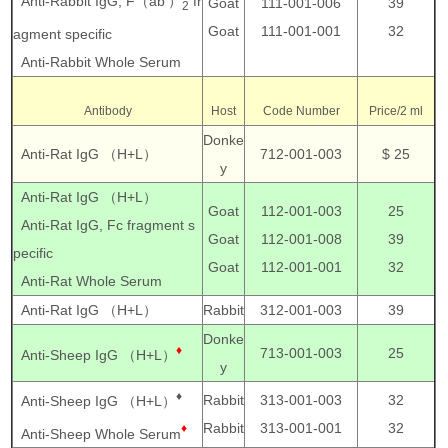
Anti-Rabbit IgG, F（ab'）
fr
Goat
111-001-006
39
2
Goat
111-001-001
32
agment specific
Anti-Rabbit Whole Serum
Antibody
Host
Code Number
Price/2 ml
Donke
Anti-Rat IgG （H+L）
712-001-003
$ 25
y
Anti-Rat IgG （H+L）
Goat
112-001-003
25
Anti-Rat IgG, Fc fragment s
Goat
112-001-008
39
pecific
Goat
112-001-001
32
Anti-Rat Whole Serum
Anti-Rat IgG （H+L）
Rabbit
312-001-003
39
Donke
♦
713-001-003
25
Anti-Sheep IgG （H+L）
y
♦
Rabbit
313-001-003
32
Anti-Sheep IgG （H+L）
Rabbit
313-001-001
32
♦
Anti-Sheep Whole Serum