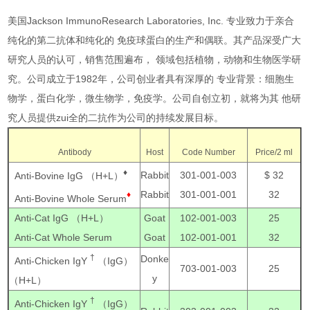
美国Jackson ImmunoResearch Laboratories, Inc. 专业致力于亲合
纯化的第二抗体和纯化的 免疫球蛋白的生产和偶联。其产品深受广大
研究人员的认可，销售范围遍布， 领域包括植物，动物和生物医学研
究。公司成立于1982年，公司创业者具有深厚的 专业背景：细胞生
物学，蛋白化学，微生物学，免疫学。公司自创立初，就将为其 他研
究人员提供zui全的二抗作为公司的持续发展目标。
Antibody
Host
Code Number
Price/2 ml
♦
Rabbit
301-001-003
$ 32
Anti-Bovine IgG （H+L）
Rabbit
301-001-001
32
♦
Anti-Bovine Whole Serum
Anti-Cat IgG （H+L）
Goat
102-001-003
25
Anti-Cat Whole Serum
Goat
102-001-001
32
†
Donke
Anti-Chicken IgY
（IgG）
703-001-003
25
y
（H+L）
†
Anti-Chicken IgY
（IgG）