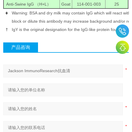
Anti-Swine IgG （H+L）
Goat
114-001-003
25
♦
Warning: BSA and dry milk may contain IgG which will react with 
block or dilute this antibody may increase background and/or red
†
IgY is the original designation for the IgG-like protein found in 
产品咨询