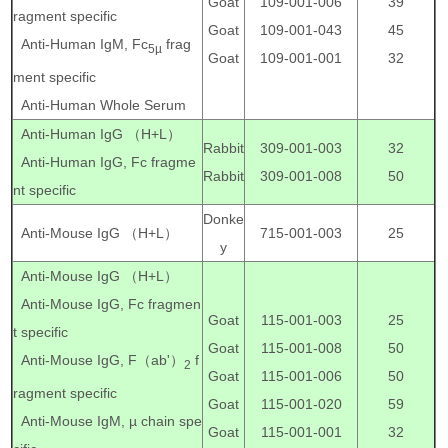
Goat
109-001-006
39
ragment specific
Goat
109-001-043
45
Anti-Human IgM, Fc
frag
5µ
Goat
109-001-001
32
ment specific
Anti-Human Whole Serum
Anti-Human IgG （H+L）
Rabbit
309-001-003
32
Anti-Human IgG, Fc fragme
Rabbit
309-001-008
50
nt specific
Donke
Anti-Mouse IgG （H+L）
715-001-003
25
y
Anti-Mouse IgG （H+L）
Anti-Mouse IgG, Fc fragmen
Goat
115-001-003
25
t specific
Goat
115-001-008
50
Anti-Mouse IgG, F（ab'）
f
2
Goat
115-001-006
50
ragment specific
Goat
115-001-020
59
Anti-Mouse IgM, µ chain spe
Goat
115-001-001
32