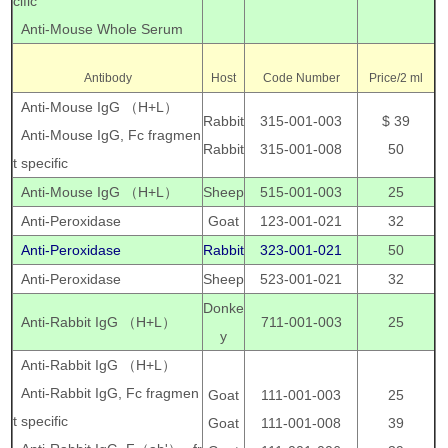
cific
Anti-Mouse Whole Serum
Antibody
Host
Code Number
Price/2 ml
Anti-Mouse IgG （H+L）
Rabbit
315-001-003
$ 39
Anti-Mouse IgG, Fc fragmen
Rabbit
315-001-008
50
t specific
Anti-Mouse IgG （H+L）
Sheep
515-001-003
25
Anti-Peroxidase
Goat
123-001-021
32
Anti-Peroxidase
Rabbit
323-001-021
50
Anti-Peroxidase
Sheep
523-001-021
32
Donke
Anti-Rabbit IgG （H+L）
711-001-003
25
y
Anti-Rabbit IgG （H+L）
Anti-Rabbit IgG, Fc fragmen
Goat
111-001-003
25
t specific
Goat
111-001-008
39