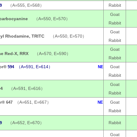
（A=555, E=568）
Rabbit
9
Goat
ocarbocyanine
（A=550, E=570）
Rabbit
Goat
hyl Rhodamine, TRITC
（A=550, E=570）
Rabbit
Goat
e Red-X, RRX
（A=570, E=590）
Rabbit
or®
（A=591, E=614）
Goat
594
NE
Rabbit
Goat
94
（A=591, E=616）
Rabbit
（A=651, E=667）
Goat
or®
647
NE
Rabbit
（A=652, E=670）
Rabbit
9
Goat