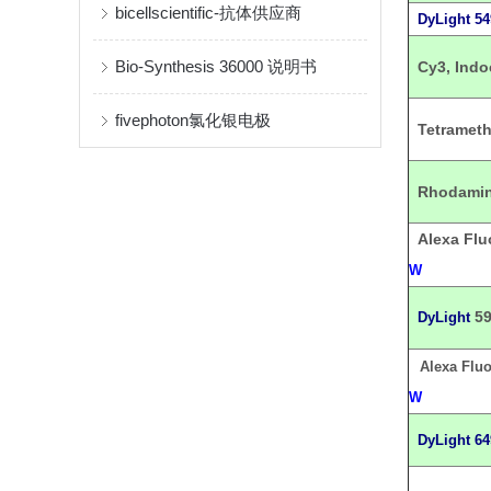
bicellscientific-抗体供应商
DyLight
54
Bio-Synthesis 36000 说明书
Cy3, Ind
fivephoton氯化银电极
Tetramet
Rhodamin
Alexa Flu
W
5
DyLight
Alexa Flu
W
DyLight
64