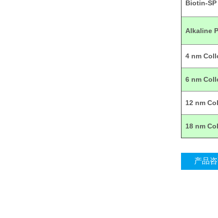
Biotin-S
Alkaline
4 nm Col
6 nm Col
12 nm Co
18 nm Co
产品咨