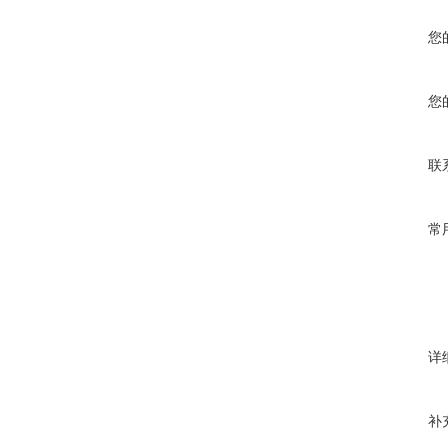
您
您
联
常
详
补