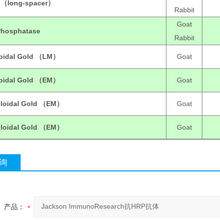
P （long-spacer）
Rabbit
Goat
 Phosphatase
Rabbit
loidal Gold （LM）
Goat
loidal Gold （EM）
Goat
lloidal Gold （EM）
Goat
lloidal Gold （EM）
Goat
询
产品：