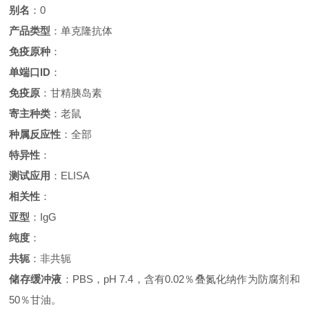
别名
：0
产品类型
：单克隆抗体
免疫原种
：
单端口ID
：
免疫原
：甘精胰岛素
寄主种类
：老鼠
种属反应性
：全部
特异性
：
测试应用
：ELISA
相关性
：
亚型
：IgG
纯度
：
共轭
：非共轭
储存缓冲液
：PBS，pH 7.4，含有0.02％叠氮化纳作为防腐剂和
50％甘油。