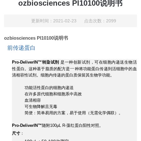
ozbiosciences PI10100说明书
更新时间：2021-02-23 点击次数：2099
ozbiosciences
PI10100说明书
前传递蛋白
Pro-DeliverIN™转染试剂
是一种创新试剂，可在细胞内递送生物活
一
性蛋白。
这种基于脂质的配方是
种将功能蛋白传递到活细胞中的血
清相容性试剂。
细胞内传递的蛋白质保留其生物学功能。
功能活性蛋白的细胞内递送
在许多原代细胞和细胞系中高效
血清相容
可生物降解且无毒
简便：简单易用的方案，易于使用（无需化学偶联）。
Pro-DeliverIN™
随附100µL R-藻红蛋白阳性对照。
尺寸
：